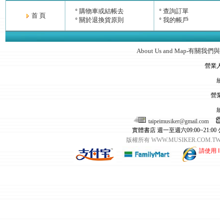
購物車或結帳去
查詢訂單
°
°
首 頁
關於退換貨原則
我的帳戶
°
°
About Us and Map
有關我們與
‧
營業
營
taipeimusiker@gmail.com
實體書店 週一至週六09:00~21:00
版權所有 WWW.MUSIKER.CO
請使用 I