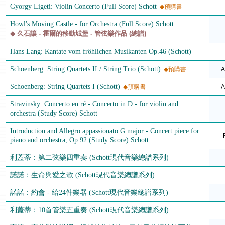
Gyorgy Ligeti: Violin Concerto (Full Score) Schott
◆預購書
Howl's Moving Castle - for Orchestra (Full Score) Schott
◆ 久石讓 - 霍爾的移動城堡 - 管弦樂作品 (總譜)
Hans Lang: Kantate vom fröhlichen Musikanten Op.46 (Schott)
Schoenberg: String Quartets II / String Trio (Schott)
◆預購書
A
Schoenberg: String Quartets I (Schott)
◆預購書
A
Stravinsky: Concerto en ré - Concerto in D - for violin and
orchestra (Study Score) Schott
Introduction and Allegro appassionato G major - Concert piece for
piano and orchestra, Op.92 (Study Score) Schott
利蓋蒂：第二弦樂四重奏 (Schott現代音樂總譜系列)
諾諾：生命與愛之歌 (Schott現代音樂總譜系列)
諾諾：約會 - 給24件樂器 (Schott現代音樂總譜系列)
利蓋蒂：10首管樂五重奏 (Schott現代音樂總譜系列)