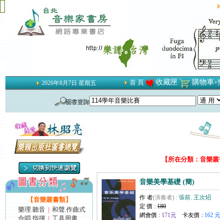
收藏匣
購物車
首 頁
+
2026年8月7日 星期五
【所在分類：音樂叢書
音樂美學基礎 (簡)
作 者
(演奏者) :
張前. 王次炤
【音樂叢書類】
定 價 :
180
樂理.聽音
和聲.作曲式
|
網會價 :
171元
卡友價 :
162 
合唱.指揮
工具用書
|