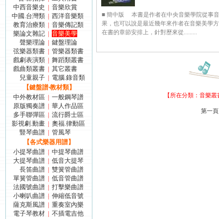
中西音樂史
音樂欣賞
|
■ 簡中版 本書是作者在中央音樂學院從事
中國.台灣類
西洋音樂類
|
果，也可以說是最近幾年來作者在音樂美學方
教育治療類
音樂傳記類
|
在書的章節安排上，針對歷來從.........
樂論文雜記
音樂美學
|
聲樂理論
鍵盤理論
|
弦樂器類書
管樂器類書
|
戲劇表演類
舞蹈類叢書
|
戲曲類叢書
其它叢書
|
兒童親子
電腦.錄音類
|
【鍵盤譜‧教材類】
【所在分類：
音樂叢
中外教材區
一般鋼琴譜
|
原版獨奏譜
華人作品區
|
第一頁
多手聯彈區
流行爵士區
|
影視劇.動畫
奧福.律動區
|
豎琴曲譜
管風琴
|
【各式樂器用譜】
小提琴曲譜
中提琴曲譜
|
大提琴曲譜
低音大提琴
|
長笛曲譜
雙簧管曲譜
|
單簧管曲譜
低音管曲譜
|
法國號曲譜
打擊樂曲譜
|
小喇叭曲譜
伸縮低音號
|
薩克斯風譜
重奏室內樂
|
電子琴教材
不插電吉他
|