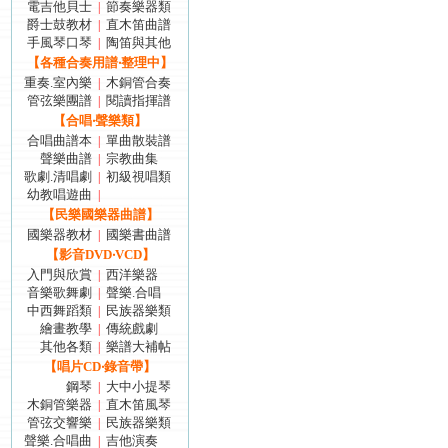
電吉他貝士
節奏樂器類
|
爵士鼓教材
直木笛曲譜
|
手風琴口琴
陶笛與其他
|
【各種合奏用譜‧整理中】
重奏.室內樂
木銅管合奏
|
管弦樂團譜
閱讀指揮譜
|
【合唱‧聲樂類】
合唱曲譜本
單曲散裝譜
|
聲樂曲譜
宗教曲集
|
歌劇.清唱劇
初級視唱類
|
幼教唱遊曲
|
【民樂國樂器曲譜】
國樂器教材
國樂書曲譜
|
【影音DVD‧VCD】
入門與欣賞
西洋樂器
|
音樂歌舞劇
聲樂.合唱
|
中西舞蹈類
民族器樂類
|
繪畫教學
傳統戲劇
|
其他各類
樂譜大補帖
|
【唱片CD‧錄音帶】
鋼琴
大中小提琴
|
木銅管樂器
直木笛風琴
|
管弦交響樂
民族器樂類
|
聲樂.合唱曲
吉他演奏
|