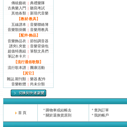
傳統藝術
典禮樂隊
|
古典樂入門
聽寫考試
|
其他各類
新現代音樂
|
【教材‧教具】
五線譜本
音樂聯絡簿
|
音樂類掛圖
音樂用教具
|
【配件‧飾品】
音樂飾品衣
節拍調音器
|
譜夾L夾套
音樂背袋包
|
超值特惠組
筆類文具們
|
筆記本卡片
|
【流行通俗歌類】
流行歌本譜
團康活動
|
【其它】
雜誌.期刊類
樂器.配件
|
音樂軟體
尚未分類
|
購物車或結帳去
查詢訂單
°
°
首 頁
關於退換貨原則
我的帳戶
°
°