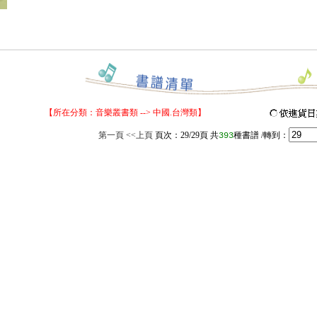
【所在分類：
音樂叢書類
--> 中國.台灣類】
第一頁
<<上頁
頁次：
29
/29頁
共
種書譜
/轉到：
393