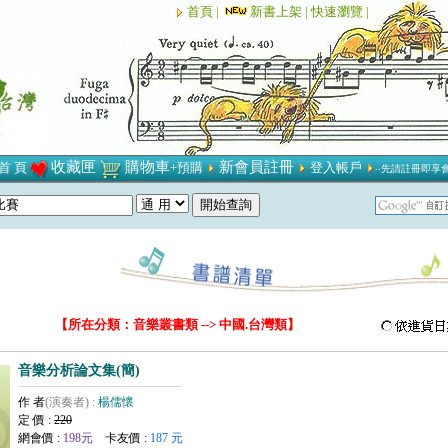
首頁 |
新書上架 |
快速瀏覽 |
收藏匣
購物車
新會員註冊
首 頁
+預購
登入帳戶
‧‧先請註冊即享
【所在分類：音樂叢書類 --> 中國.台灣類】
音樂分析論文集(簡)
作 者
(演奏者) :
楊儒懷
定 價 :
220
網會價 :
198元
卡友價 :
187 元