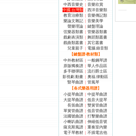
中西音樂史
音樂欣賞
|
.........
中國.台灣類
西洋音樂類
|
教育治療類
音樂傳記類
|
樂論文雜記
音樂美學
|
聲樂理論
鍵盤理論
|
弦樂器類書
管樂器類書
|
戲劇表演類
舞蹈類叢書
|
戲曲類叢書
其它叢書
|
兒童親子
電腦.錄音類
|
【鍵盤譜‧教材類】
中外教材區
一般鋼琴譜
|
原版獨奏譜
華人作品區
|
多手聯彈區
流行爵士區
|
影視劇.動畫
奧福.律動區
|
豎琴曲譜
管風琴
|
【各式樂器用譜】
小提琴曲譜
中提琴曲譜
|
大提琴曲譜
低音大提琴
|
長笛曲譜
雙簧管曲譜
|
單簧管曲譜
低音管曲譜
|
法國號曲譜
打擊樂曲譜
|
小喇叭曲譜
伸縮低音號
|
薩克斯風譜
重奏室內樂
|
電子琴教材
不插電吉他
|