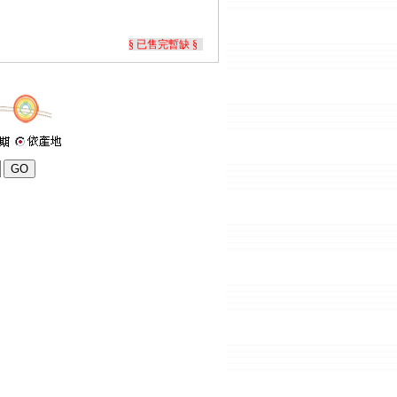
§ 已售完暫缺 §