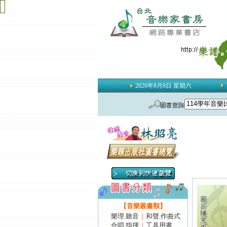
2026年8月8日 星期六
【音樂叢書類】
樂理.聽音
和聲.作曲式
|
合唱.指揮
工具用書
|