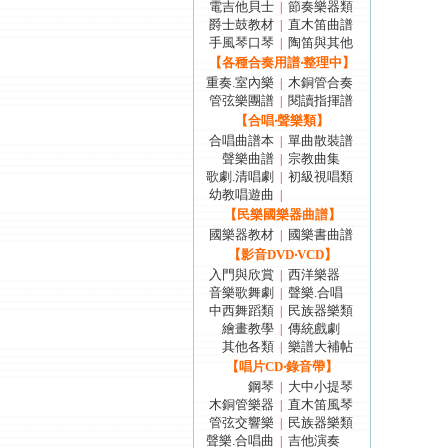
電吉他貝士
節奏樂器類
|
爵士鼓教材
直木笛曲譜
|
手風琴口琴
陶笛與其他
|
【各種合奏用譜‧整理中】
重奏.室內樂
木銅管合奏
|
管弦樂團譜
閱讀指揮譜
|
【合唱‧聲樂類】
合唱曲譜本
單曲散裝譜
|
聲樂曲譜
宗教曲集
|
歌劇.清唱劇
初級視唱類
|
幼教唱遊曲
|
【民樂國樂器曲譜】
國樂器教材
國樂書曲譜
|
【影音DVD‧VCD】
入門與欣賞
西洋樂器
|
音樂歌舞劇
聲樂.合唱
|
中西舞蹈類
民族器樂類
|
繪畫教學
傳統戲劇
|
其他各類
樂譜大補帖
|
【唱片CD‧錄音帶】
鋼琴
大中小提琴
|
木銅管樂器
直木笛風琴
|
管弦交響樂
民族器樂類
|
聲樂.合唱曲
吉他演奏
|