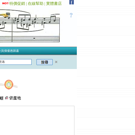
特價促銷 |
在線幫助 |
實體書店
會員價優惠購書