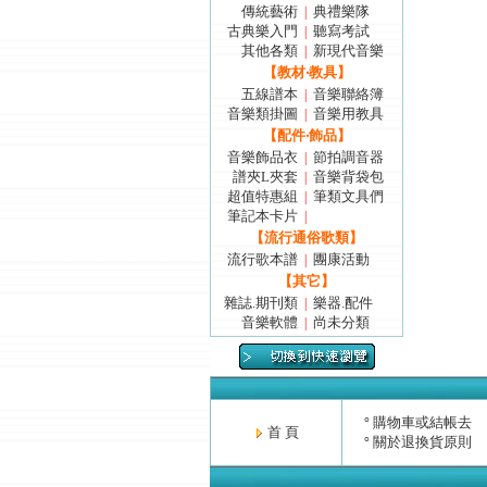
傳統藝術
典禮樂隊
|
古典樂入門
聽寫考試
|
其他各類
新現代音樂
|
【教材‧教具】
五線譜本
音樂聯絡簿
|
音樂類掛圖
音樂用教具
|
【配件‧飾品】
音樂飾品衣
節拍調音器
|
譜夾L夾套
音樂背袋包
|
超值特惠組
筆類文具們
|
筆記本卡片
|
【流行通俗歌類】
流行歌本譜
團康活動
|
【其它】
雜誌.期刊類
樂器.配件
|
音樂軟體
尚未分類
|
購物車或結帳去
°
首 頁
關於退換貨原則
°