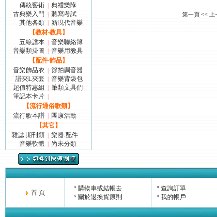
傳統藝術
典禮樂隊
|
古典樂入門
聽寫考試
|
第一頁
<<
上
其他各類
新現代音樂
|
【教材‧教具】
五線譜本
音樂聯絡簿
|
音樂類掛圖
音樂用教具
|
【配件‧飾品】
音樂飾品衣
節拍調音器
|
譜夾L夾套
音樂背袋包
|
超值特惠組
筆類文具們
|
筆記本卡片
|
【流行通俗歌類】
流行歌本譜
團康活動
|
【其它】
雜誌.期刊類
樂器.配件
|
音樂軟體
尚未分類
|
購物車或結帳去
查詢訂單
°
°
首 頁
關於退換貨原則
我的帳戶
°
°