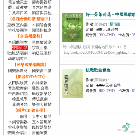
電吉他貝士
節奏樂器類
|
爵士鼓教材
直木笛曲譜
|
手風琴口琴
陶笛與其他
|
好一朵茉莉花－中國民歌歌
【各種合奏用譜‧整理中】
作 者
(演奏者) :
楊瑞慶
重奏.室內樂
木銅管合奏
|
定 價 :
390
元/新台幣
管弦樂團譜
閱讀指揮譜
|
網會價 :
390.-TWD
卡友價 :
3
【合唱‧聲樂類】
合唱曲譜本
單曲散裝譜
|
簡中‧簡譜版‧歌詞 中國各地民歌５００
聲樂曲譜
宗教曲集
|
[img]bookpic/20094/200947224559.jpg[/img].......
歌劇.清唱劇
初級視唱類
|
幼教唱遊曲
|
【民樂國樂器曲譜】
抗戰歌曲選集
國樂器教材
國樂書曲譜
|
【影音DVD‧VCD】
作 者
(演奏者) :
入門與欣賞
西洋樂器
|
定 價 :
1,000
元/新台幣
音樂歌舞劇
聲樂.合唱
|
網會價 :
900.-TWD
卡友價 :
8
中西舞蹈類
民族器樂類
|
繪畫教學
傳統戲劇
|
.........
其他各類
樂譜大補帖
|
【唱片CD‧錄音帶】
鋼琴
大中小提琴
|
木銅管樂器
直木笛風琴
|
管弦交響樂
民族器樂類
|
聲樂.合唱曲
吉他演奏
|