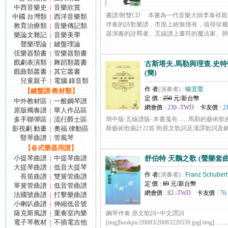
中西音樂史
音樂欣賞
|
書譜/附雙CD 本書為一代音樂大師李泰祥
中國.台灣類
西洋音樂類
|
伴奏的詩歌樂譜，市面上絕無僅有，值得珍
教育治療類
音樂傳記類
|
器演奏的詮釋者、五線譜上畫符的魔法家、肺活....
樂論文雜記
音樂美學
|
聲樂理論
鍵盤理論
|
弦樂器類書
管樂器類書
|
戲劇表演類
舞蹈類叢書
|
古斯塔夫.馬勒與理查.史
戲曲類叢書
其它叢書
|
(簡)
兒童親子
電腦.錄音類
|
作 者
(演奏者) :
喻宜萱
【鍵盤譜‧教材類】
定 價 :
250
元/新台幣
中外教材區
一般鋼琴譜
|
網會價 :
230.-TWD
卡友價 :
2
原版獨奏譜
華人作品區
|
多手聯彈區
流行爵士區
簡中版‧五線譜版‧ 本書蒐有...... 馬勒的藝術
|
影視劇.動畫
奧福.律動區
斯藝術歌曲計22首 附原文歌詞及漢譯歌詞及鋼琴伴奏 [im
|
豎琴曲譜
管風琴
|
【各式樂器用譜】
小提琴曲譜
中提琴曲譜
|
舒伯特 天鵝之歌 (聲樂套曲
大提琴曲譜
低音大提琴
|
作 者
(演奏者) :
Franz Schubert
長笛曲譜
雙簧管曲譜
|
定 價 :
89
元/新台幣
單簧管曲譜
低音管曲譜
|
網會價 :
82.-TWD
卡友價 :
76
法國號曲譜
打擊樂曲譜
|
小喇叭曲譜
伸縮低音號
|
薩克斯風譜
重奏室內樂
|
鋼琴伴奏 原文歌詞+中文譯詞
電子琴教材
不插電吉他
|
[img]bookpic/20083/20083220559.jpg[/img].........