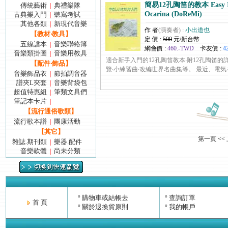
簡易12孔陶笛的教本 Easy Int
傳統藝術
典禮樂隊
|
Ocarina (DoReMi)
古典樂入門
聽寫考試
|
其他各類
新現代音樂
|
作 者
(演奏者) :
小出道也
【教材‧教具】
定 價 :
500
元/新台幣
五線譜本
音樂聯絡簿
|
網會價 :
460.-TWD
卡友價 :
4
音樂類掛圖
音樂用教具
|
適合新手入門的12孔陶笛教本‧附12孔陶笛的
【配件‧飾品】
覽‧小練習曲‧改編世界名曲集等。 最近、電気を使わӗ.
音樂飾品衣
節拍調音器
|
譜夾L夾套
音樂背袋包
|
超值特惠組
筆類文具們
|
筆記本卡片
|
【流行通俗歌類】
流行歌本譜
團康活動
|
【其它】
第一頁
<<
雜誌.期刊類
樂器.配件
|
音樂軟體
尚未分類
|
購物車或結帳去
查詢訂單
°
°
首 頁
關於退換貨原則
我的帳戶
°
°