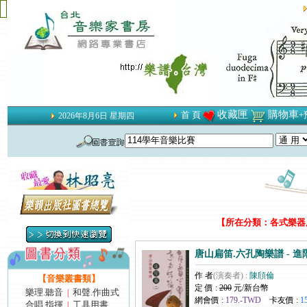
收藏匣
購物車
首 頁
+
2026年8月6日 星期四
【所在分類：各式樂器用
唐山扁笛.六孔陶樂譜 - 
作 者
(演奏者) :
陳頎倫
【音樂叢書類】
定 價 :
200
元/新台幣
樂理.聽音
和聲.作曲式
|
網會價 :
179.-TWD
卡友價 :
1
合唱.指揮
工具用書
|