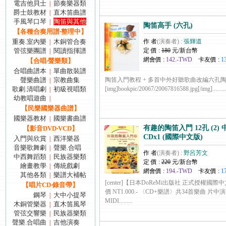
電吉他貝士
節奏樂器類
|
爵士鼓教材
直木笛曲譜
|
手風琴口琴
陶笛與其他
|
陶笛高手 (六孔)
【各種合奏用譜‧整理中】
重奏.室內樂
木銅管合奏
作 者
(演奏者) :
張輝道
|
管弦樂團譜
閱讀指揮譜
定 價 :
180
元/新台幣
|
網會價 :
142.-TWD
卡友價 :
1
【合唱‧聲樂類】
合唱曲譜本
單曲散裝譜
|
聲樂曲譜
宗教曲集
陶笛入門教程 + 多首中外好聽歌曲改編六孔
|
歌劇.清唱劇
初級視唱類
[img]bookpic/20067/20067816588.jpg[/img].........
|
幼教唱遊曲
|
【民樂國樂器曲譜】
國樂器教材
國樂書曲譜
|
有趣的陶笛入門 12孔 (2)
【影音DVD‧VCD】
CDx1 (國際中文版)
入門與欣賞
西洋樂器
|
音樂歌舞劇
聲樂.合唱
|
作 者
(演奏者) :
野呂芳文
中西舞蹈類
民族器樂類
|
定 價 :
220
元/新台幣
繪畫教學
傳統戲劇
|
網會價 :
194.-TWD
卡友價 :
1
其他各類
樂譜大補帖
|
[center]【日本DoReMi出版社 正式授權國
【唱片CD‧錄音帶】
價 NT1.000.- 〈CD+樂譜〉共34首樂曲 
鋼琴
大中小提琴
|
MIDI.........
木銅管樂器
直木笛風琴
|
管弦交響樂
民族器樂類
|
聲樂.合唱曲
吉他演奏
|