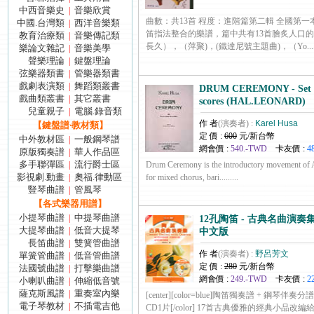
中西音樂史
音樂欣賞
|
曲數：共13首 程度：進階篇第二輯 全國第
中國.台灣類
西洋音樂類
|
笛指法整合的樂譜，篇中共有13首膾炙人口
教育治療類
音樂傳記類
|
長久），（萍聚)，(鐵達尼號主題曲)，（Yo......
樂論文雜記
音樂美學
|
聲樂理論
鍵盤理論
|
弦樂器類書
管樂器類書
|
戲劇表演類
舞蹈類叢書
|
DRUM CEREMONY - Set o
戲曲類叢書
其它叢書
|
scores (HAL.LEONARD)
兒童親子
電腦.錄音類
|
作 者
(演奏者) :
Karel Husa
【鍵盤譜‧教材類】
定 價 :
600
元/新台幣
中外教材區
一般鋼琴譜
|
網會價 :
540.-TWD
卡友價 :
4
原版獨奏譜
華人作品區
|
多手聯彈區
流行爵士區
|
Drum Ceremony is the introductory movement of
影視劇.動畫
奧福.律動區
|
for mixed chorus, bari.........
豎琴曲譜
管風琴
|
【各式樂器用譜】
小提琴曲譜
中提琴曲譜
|
12孔陶笛 - 古典名曲演奏集
大提琴曲譜
低音大提琴
|
中文版
長笛曲譜
雙簧管曲譜
|
作 者
(演奏者) :
野呂芳文
單簧管曲譜
低音管曲譜
|
定 價 :
280
元/新台幣
法國號曲譜
打擊樂曲譜
|
網會價 :
249.-TWD
卡友價 :
2
小喇叭曲譜
伸縮低音號
|
薩克斯風譜
重奏室內樂
|
[center][color=blue]陶笛獨奏譜 + 鋼琴伴
電子琴教材
不插電吉他
|
CD1片[/color] 17首古典優雅的經典小品改編給 新