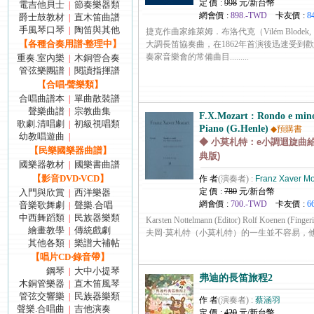
定 價 :
998
元/新台幣
電吉他貝士
節奏樂器類
|
網會價 :
898.-TWD
卡友價 :
8
爵士鼓教材
直木笛曲譜
|
手風琴口琴
陶笛與其他
|
捷克作曲家維萊姆．布洛代克（Vilém Blodek, 
【各種合奏用譜‧整理中】
大調長笛協奏曲，在1862年首演後迅速受到
奏家音樂會的常備曲目.........
重奏.室內樂
木銅管合奏
|
管弦樂團譜
閱讀指揮譜
|
【合唱‧聲樂類】
合唱曲譜本
單曲散裝譜
|
聲樂曲譜
宗教曲集
|
F.X.Mozart : Rondo e mino
歌劇.清唱劇
初級視唱類
|
Piano (G.Henle)
◆預購書
幼教唱遊曲
|
◆ 小莫札特：e小調迴旋曲給
【民樂國樂器曲譜】
典版)
國樂器教材
國樂書曲譜
|
【影音DVD‧VCD】
作 者
(演奏者) :
Franz Xaver Mo
定 價 :
780
元/新台幣
入門與欣賞
西洋樂器
|
網會價 :
700.-TWD
卡友價 :
6
音樂歌舞劇
聲樂.合唱
|
中西舞蹈類
民族器樂類
|
Karsten Nottelmann (Editor) Rolf Koenen (
繪畫教學
傳統戲劇
|
夫岡·莫札特（小莫札特）的一生並不容易，他的....
其他各類
樂譜大補帖
|
【唱片CD‧錄音帶】
鋼琴
大中小提琴
|
弗迪的長笛旅程2
木銅管樂器
直木笛風琴
|
管弦交響樂
民族器樂類
|
作 者
(演奏者) :
蔡涵羽
聲樂.合唱曲
吉他演奏
|
定 價 :
420
元/新台幣