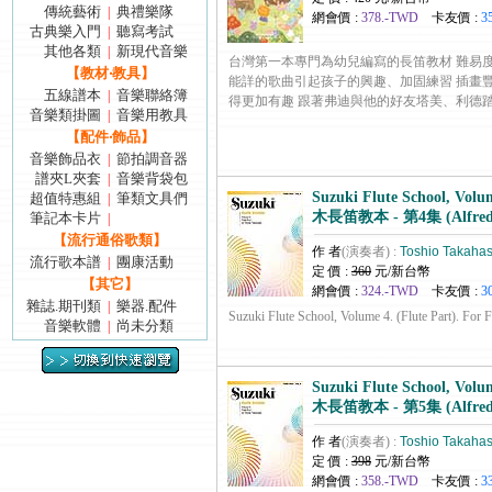
傳統藝術
典禮樂隊
|
網會價 :
378.-TWD
卡友價 :
3
古典樂入門
聽寫考試
|
其他各類
新現代音樂
|
台灣第一本專門為幼兒編寫的長笛教材 難易
【教材‧教具】
能詳的歌曲引起孩子的興趣、加固練習 插畫
五線譜本
音樂聯絡簿
|
得更加有趣 跟著弗迪與他的好友塔美、利德踏上長笛旅
音樂類掛圖
音樂用教具
|
【配件‧飾品】
音樂飾品衣
節拍調音器
|
譜夾L夾套
音樂背袋包
|
Suzuki Flute School, Volu
超值特惠組
筆類文具們
|
木長笛教本 - 第4集 (Alfred
筆記本卡片
|
【流行通俗歌類】
作 者
(演奏者) :
Toshio Takahas
流行歌本譜
團康活動
|
定 價 :
360
元/新台幣
【其它】
網會價 :
324.-TWD
卡友價 :
3
雜誌.期刊類
樂器.配件
|
Suzuki Flute School, Volume 4. (Flute Part). For Flut
音樂軟體
尚未分類
|
Suzuki Flute School, Volu
木長笛教本 - 第5集 (Alfred
作 者
(演奏者) :
Toshio Takahas
定 價 :
398
元/新台幣
網會價 :
358.-TWD
卡友價 :
3