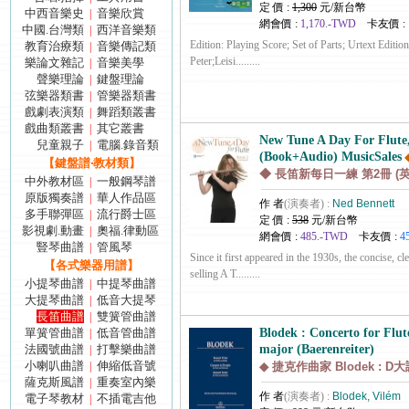
定 價 :
1,300
元/新台幣
中西音樂史
音樂欣賞
|
網會價 :
1,170.-TWD
卡友價 :
中國.台灣類
西洋音樂類
|
Edition: Playing Score; Set of Parts; Urtext Editio
教育治療類
音樂傳記類
|
Peter;Leisi.........
樂論文雜記
音樂美學
|
聲樂理論
鍵盤理論
|
弦樂器類書
管樂器類書
|
戲劇表演類
舞蹈類叢書
|
戲曲類叢書
其它叢書
|
New Tune A Day For Flute
兒童親子
電腦.錄音類
|
(Book+Audio) MusicSales
【鍵盤譜‧教材類】
◆ 長笛新每日一練 第2冊 (
中外教材區
一般鋼琴譜
|
原版獨奏譜
華人作品區
|
作 者
(演奏者) :
Ned Bennett
多手聯彈區
流行爵士區
|
定 價 :
538
元/新台幣
影視劇.動畫
奧福.律動區
|
網會價 :
485.-TWD
卡友價 :
4
豎琴曲譜
管風琴
|
Since it first appeared in the 1930s, the concise, cle
【各式樂器用譜】
selling A T.........
小提琴曲譜
中提琴曲譜
|
大提琴曲譜
低音大提琴
|
長笛曲譜
雙簧管曲譜
|
單簧管曲譜
低音管曲譜
Blodek : Concerto for Flut
|
法國號曲譜
打擊樂曲譜
major (Baerenreiter)
|
小喇叭曲譜
伸縮低音號
|
◆ 捷克作曲家 Blodek : 
薩克斯風譜
重奏室內樂
|
作 者
(演奏者) :
Blodek, Vilém
電子琴教材
不插電吉他
|