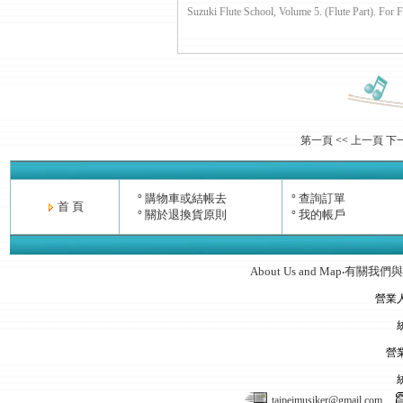
Suzuki Flute School, Volume 5. (Flute Part). For Flut
第一頁
<<
上一頁
下
購物車或結帳去
查詢訂單
°
°
首 頁
關於退換貨原則
我的帳戶
°
°
About Us and Map
有關我們與
‧
營業
營
taipeimusiker@gmail.com