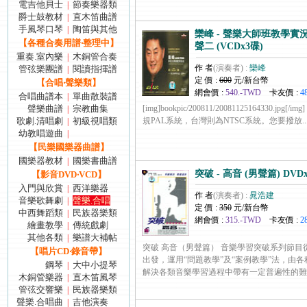
電吉他貝士
節奏樂器類
|
爵士鼓教材
直木笛曲譜
|
手風琴口琴
陶笛與其他
|
欒峰 - 聲樂大師班教學實
【各種合奏用譜‧整理中】
聲二 (VCDx3碟)
重奏.室內樂
木銅管合奏
|
作 者
(演奏者) :
欒峰
管弦樂團譜
閱讀指揮譜
|
定 價 :
600
元/新台幣
【合唱‧聲樂類】
網會價 :
540.-TWD
卡友價 :
4
合唱曲譜本
單曲散裝譜
|
聲樂曲譜
宗教曲集
[img]bookpic/200811/20081125164330.jpg[/
|
歌劇.清唱劇
初級視唱類
規PAL系統，台灣則為NTSC系統。您要撥放......
|
幼教唱遊曲
|
【民樂國樂器曲譜】
國樂器教材
國樂書曲譜
|
突破 - 高音 (男聲篇) DVD
【影音DVD‧VCD】
入門與欣賞
西洋樂器
|
作 者
(演奏者) :
晁浩建
音樂歌舞劇
聲樂.合唱
|
定 價 :
350
元/新台幣
中西舞蹈類
民族器樂類
|
網會價 :
315.-TWD
卡友價 :
2
繪畫教學
傳統戲劇
|
其他各類
樂譜大補帖
|
突破 高音（男聲篇） 音樂學習突破系列節目
【唱片CD‧錄音帶】
出發，運用“問題教學”及“案例教學”法，由
鋼琴
大中小提琴
|
解決各類音樂學習過程中帶有一定普遍性的難點....
木銅管樂器
直木笛風琴
|
管弦交響樂
民族器樂類
|
聲樂.合唱曲
吉他演奏
|