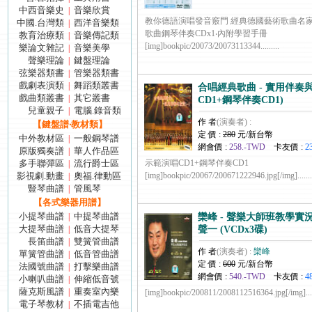
中西音樂史
音樂欣賞
|
教你德語演唱發音竅門 經典德國藝術歌曲名家
中國.台灣類
西洋音樂類
|
歌曲鋼琴伴奏CDx1‧內附學習手冊
教育治療類
音樂傳記類
|
[img]bookpic/20073/20073113344.........
樂論文雜記
音樂美學
|
聲樂理論
鍵盤理論
|
弦樂器類書
管樂器類書
|
戲劇表演類
舞蹈類叢書
|
合唱經典歌曲 - 實用伴奏與
戲曲類叢書
其它叢書
|
CD1+鋼琴伴奏CD1)
兒童親子
電腦.錄音類
|
作 者
(演奏者) :
【鍵盤譜‧教材類】
定 價 :
280
元/新台幣
中外教材區
一般鋼琴譜
|
網會價 :
258.-TWD
卡友價 :
2
原版獨奏譜
華人作品區
|
多手聯彈區
流行爵士區
示範演唱CD1+鋼琴伴奏CD1
|
影視劇.動畫
奧福.律動區
[img]bookpic/20067/200671222946.jpg[/img].......
|
豎琴曲譜
管風琴
|
【各式樂器用譜】
小提琴曲譜
中提琴曲譜
|
欒峰 - 聲樂大師班教學實
大提琴曲譜
低音大提琴
|
聲一 (VCDx3碟)
長笛曲譜
雙簧管曲譜
|
作 者
(演奏者) :
欒峰
單簧管曲譜
低音管曲譜
|
定 價 :
600
元/新台幣
法國號曲譜
打擊樂曲譜
|
網會價 :
540.-TWD
卡友價 :
4
小喇叭曲譜
伸縮低音號
|
薩克斯風譜
重奏室內樂
|
[img]bookpic/200811/2008112516364.jpg[/img].....
電子琴教材
不插電吉他
|