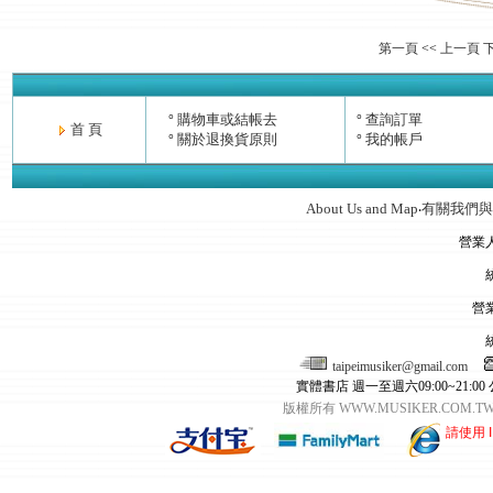
第一頁
<<
上一頁
購物車或結帳去
查詢訂單
°
°
首 頁
關於退換貨原則
我的帳戶
°
°
About Us and Map
有關我們與
‧
營業
營
taipeimusiker@gmail.com
實體書店 週一至週六09:00~21:00
版權所有 WWW.MUSIKER.CO
請使用 I