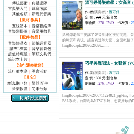
溫可錚聲樂教學：女高音 (教
傳統藝術
典禮樂隊
|
古典樂入門
聽寫考試
|
作 者
(演奏者) :
溫可錚
其他各類
新現代音樂
|
定 價 :
300
元/新台幣
【教材‧教具】
網會價 :
276.-TWD
卡友價 :
2
五線譜本
音樂聯絡簿
|
音樂類掛圖
音樂用教具
|
溫可錚老師主要講了聲音訓練的技術問題、音
【配件‧飾品】
的氣質和表現、語言表達等方面，全面概括
音樂飾品衣
節拍調音器
|
[img]bookpic/20096/20096.........
譜夾L夾套
音樂背袋包
|
超值特惠組
筆類文具們
|
筆記本卡片
|
巧學美聲唱法 - 女聲篇 (VC
【流行通俗歌類】
流行歌本譜
團康活動
|
作 者
(演奏者) :
溫可錚
【其它】
定 價 :
300
元/新台幣
雜誌.期刊類
樂器.配件
|
網會價 :
276.-TWD
卡友價 :
2
音樂軟體
尚未分類
|
[img]bookpic/20067/2006711224821.jpg[/img
PAL系統，台灣則為NTSC系統。您要撥放的DV....