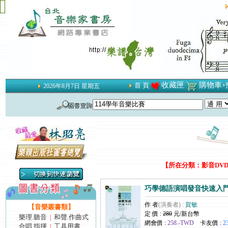
收藏匣
購物車
首 頁
+
2026年8月7日 星期五
【所在分類：影音DVD‧V
巧學德語演唱發音快速入門 (D
作 者
(演奏者) :
賀敏
【音樂叢書類】
定 價 :
280
元/新台幣
樂理.聽音
和聲.作曲式
|
網會價 :
258.-TWD
卡友價 :
2
合唱.指揮
工具用書
|