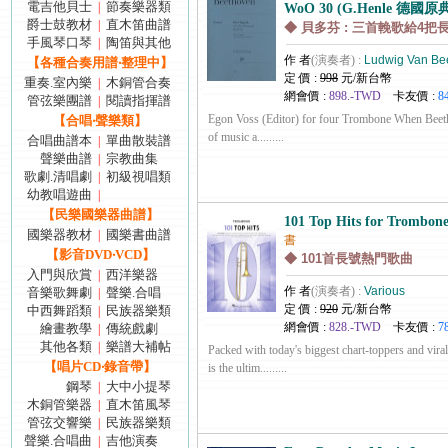
電吉他貝士
節奏樂器類
|
WoO 30 (G.Henle 德國原
爵士鼓教材
直木笛曲譜
|
◆ 貝多芬 : 三首輓歌給4把長號
手風琴口琴
陶笛與其他
|
作 者
(演奏者) :
Ludwig Van Be
【各種合奏用譜‧整理中】
定 價 :
998
元/新台幣
重奏.室內樂
木銅管合奏
|
網會價 :
898.-TWD
卡友價 :
8
管弦樂團譜
閱讀指揮譜
|
Egon Voss (Editor) for four Trombone When Beetho
【合唱‧聲樂類】
of music a.........
合唱曲譜本
單曲散裝譜
|
聲樂曲譜
宗教曲集
|
歌劇.清唱劇
初級視唱類
|
幼教唱遊曲
|
【民樂國樂器曲譜】
101 Top Hits for Trombone
國樂器教材
國樂書曲譜
|
書
【影音DVD‧VCD】
◆ 101首長號熱門歌曲
入門與欣賞
西洋樂器
|
作 者
(演奏者) :
Various
音樂歌舞劇
聲樂.合唱
|
定 價 :
920
元/新台幣
中西舞蹈類
民族器樂類
|
網會價 :
828.-TWD
卡友價 :
7
繪畫教學
傳統戲劇
|
其他各類
樂譜大補帖
|
Packed with today's biggest chart-toppers and viral
【唱片CD‧錄音帶】
is the ultim.........
鋼琴
大中小提琴
|
木銅管樂器
直木笛風琴
|
管弦交響樂
民族器樂類
|
聲樂.合唱曲
吉他演奏
|