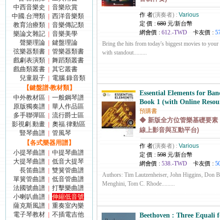
中西音樂史
音樂欣賞
|
作 者
(演奏者) :
Various
中國.台灣類
西洋音樂類
|
定 價 :
680
元/新台幣
教育治療類
音樂傳記類
|
網會價 :
612.-TWD
卡友價 :
5
樂論文雜記
音樂美學
|
聲樂理論
鍵盤理論
|
Bring the hits from today's biggest movies to you
弦樂器類書
管樂器類書
|
with standout.........
戲劇表演類
舞蹈類叢書
|
戲曲類叢書
其它叢書
|
兒童親子
電腦.錄音類
|
【鍵盤譜‧教材類】
Essential Elements for Ban
中外教材區
一般鋼琴譜
|
Book 1 (with Online Resou
原版獨奏譜
華人作品區
|
預購書
多手聯彈區
流行爵士區
|
◆ 新版全方位管樂基礎要素 –
影視劇.動畫
奧福.律動區
|
線上影音與互動平台)
豎琴曲譜
管風琴
|
【各式樂器用譜】
作 者
(演奏者) :
Various
小提琴曲譜
中提琴曲譜
|
定 價 :
598
元/新台幣
大提琴曲譜
低音大提琴
|
網會價 :
538.-TWD
卡友價 :
5
長笛曲譜
雙簧管曲譜
|
Authors: Tim Lautzenheiser, John Higgins, Don B
單簧管曲譜
低音管曲譜
|
Menghini, Tom C. Rhode.........
法國號曲譜
打擊樂曲譜
|
小喇叭曲譜
伸縮低音號
|
薩克斯風譜
重奏室內樂
|
電子琴教材
不插電吉他
|
Beethoven : Three Equali 