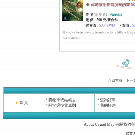
◆ 你應該用長號演奏的前 5
作 者
(演奏者) :
Various
定 價 :
598
元/新台幣
網會價 :
538.-TWD
卡友價 :
5
If you've been playing trombone for a little while,
learn some.........
△回首頁
下一
購物車或結帳去
查詢訂單
°
°
首 頁
關於退換貨原則
我的帳戶
°
°
About Us and Map
有關我們與
‧
營業