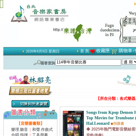
收藏匣
購物車
首 頁
+
2026年8月9日 星期日
【所在分類：各式樂器用
Songs from Kpop Demon H
Top Movies for Trombone 
【音樂叢書類】
Hal.Leonard
◆預購書
◆ 2025年熱門電影音樂給長
樂理.聽音
和聲.作曲式
|
合唱.指揮
工具用書
|
音軌伴奏)