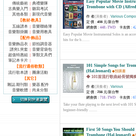
Easy Popular Movie Instru
傳統藝術
典禮樂隊
|
Trombone with CD (Alfred
古典樂入門
聽寫考試
|
其他各類
新現代音樂
|
作 者
(演奏者) :
Various Compo
【教材‧教具】
定 價 :
498
元/新台幣
五線譜本
音樂聯絡簿
|
網會價 :
448.-TWD
卡友價 :
4
音樂類掛圖
音樂用教具
|
Easy Popular Movie Instrumental Solos is an acces
【配件‧飾品】
hits for the b.........
音樂飾品衣
節拍調音器
|
譜夾L夾套
音樂背袋包
|
超值特惠組
筆類文具們
|
筆記本卡片
|
101 Simple Songs for Tro
【流行通俗歌類】
(Hal.leonard)
◆預購書
流行歌本譜
團康活動
|
◆ 101首流行歌曲給長號獨
【其它】
雜誌.期刊類
樂器.配件
|
作 者
(演奏者) :
Various
音樂軟體
尚未分類
|
定 價 :
798
元/新台幣
網會價 :
718.-TWD
卡友價 :
6
Take your flute playing to the next level with 101
beginner-friendly .........
First 50 Songs You Should 
Trombone (Hal.leonard)
◆