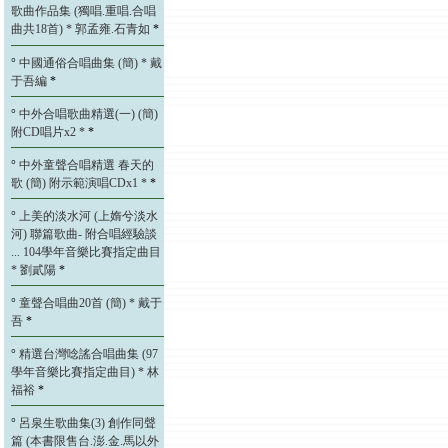
歌曲作品集 (獨唱.重唱.合唱
曲共18首) * 郭孟雍.石青如
*
°
中國通俗合唱曲集 (簡) * 戴
于吾編
*
°
中外合唱歌曲精選(一) (簡)
附CD唱片x2 *
*
°
中外童聲合唱精選 春天的
歌 (簡) 附示範演唱CDx1 *
*
°
上美的淡水河 (上媠兮淡水
河) 聯篇歌曲- 附合唱經驗談
... 104學年音樂比賽指定曲目
* 劉貳陽
*
°
童聲合唱曲20首 (簡) * 戴于
吾
*
°
精選台灣唸謠合唱曲集 (97
學年音樂比賽指定曲目) * 林
福裕
*
°
呂泉生歌曲集(3) 創作同聲
篇 (本書限售台.澎.金.馬以外