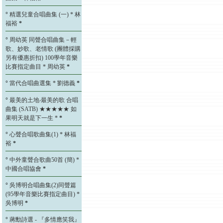
°
精選兒童合唱曲集 (一) * 林
福裕
*
°
周幼英 同聲合唱曲集－輕
歌、妙歌、老情歌 (團體採購
另有優惠折扣) 100學年音樂
比賽指定曲目 * 周幼英
*
°
當代合唱曲選集 * 劉德義
*
°
最美的土地‧最美的歌 合唱
曲集 (SATB) ★★★★★ 如
果明天就是下一生 *
*
°
心聲合唱歌曲集(1) * 林福
裕
*
°
中外童聲合歌曲50首 (簡) *
中國合唱協會
*
°
吳博明合唱曲集(2)同聲篇
(95學年音樂比賽指定曲目) *
吳博明
*
°
蔣勳詩選 - 『多情應笑我』