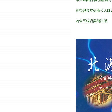
本合唱曲譜‧團體購買
黃瑩與黃友棣兩位大師2
內含五線譜與簡譜版