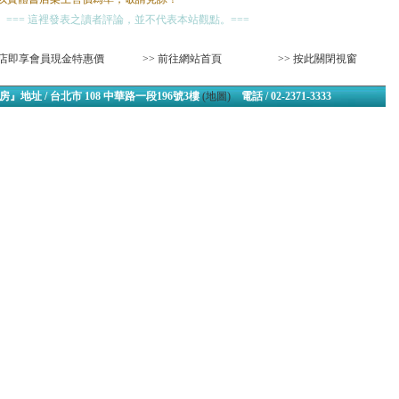
=== 這裡發表之讀者評論，並不代表本站觀點。===
‧來店即享會員現金特惠價
>> 前往網站首頁
>> 按此關閉視窗
』地址 / 台北市 108 中華路一段196號3樓
(地圖)
電話 / 02-2371-3333