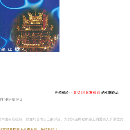
更多關於>>
黃瑩 詞‧黃友棣 曲
的相關作品
打個分數吧 :)
本書有所瞭解，歡迎您發表自己的評論。您的評論將被網路上的愛樂人所瀏覽共
茲以實體書店架上售價為準，敬請見諒！