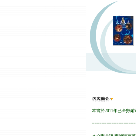
本書於2011年已全數
==================