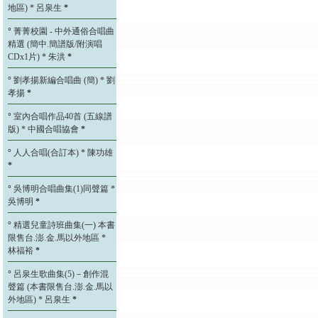
地區) * 呂泉生
*
°
菁菁校園 - 中外通俗合唱曲
精選 (簡中.簡譜版/附演唱
CDx1片) * 朱洪
*
°
劉孝揚新編合唱曲 (簡) * 劉
孝揚
*
°
室內合唱作品40首 (五線譜
版) * 中國合唱協會
*
°
人人合唱(合訂本) * 陳功雄
*
°
吳博明合唱曲集(1)同聲篇 *
吳博明
*
°
精選兒童詩班曲集(一) 本書
限售台.澎.金.馬以外地區 *
林福裕
*
°
呂泉生歌曲集(5)－創作混
聲篇 (本書限售台.澎.金.馬以
外地區) * 呂泉生
*