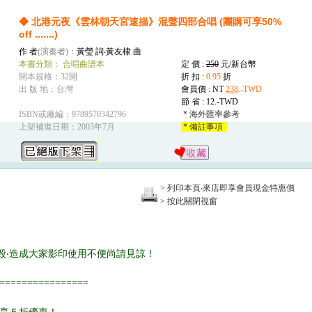
◆ 北港元夜《雲林朝天宮速描》混聲四部合唱 (團購可享50%
off .......)
作 者
(演奏者)：
黃瑩 詞‧黃友棣 曲
本書分類：
合唱曲譜本
定 價 :
250
元/新台幣
開本規格：32開
折 扣 :
0.95
折
出 版 地：台灣
會員價 : NT
238
.-TWD
節 省 :
12.-TWD
ISBN或廠編：9789570342796
* 海外匯率參考
上架補進日期：2003年7月
* 備註事項
> 列印本頁‧來店即享會員現金特惠價
> 按此關閉視窗
銷毀‧造成大家影印使用不便尚請見諒！
================