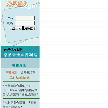
戶名:
密碼:
相 關 資 訊：
本書分類：
合唱曲譜本
與本書相關書籍：
°
台灣歌曲合唱集(一)
(97.100學年音樂比賽指定曲
目) 六月茉莉 * 國立編譯館
*
°
台北兒童合唱團－演唱歌
曲集 * 林福裕
*