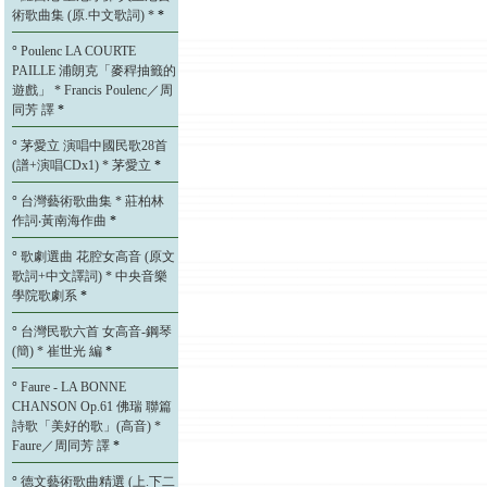
術歌曲集 (原.中文歌詞) *
*
°
Poulenc LA COURTE
PAILLE 浦朗克「麥稈抽籤的
遊戲」 * Francis Poulenc／周
同芳 譯
*
°
茅愛立 演唱中國民歌28首
(譜+演唱CDx1) * 茅愛立
*
°
台灣藝術歌曲集 * 莊柏林
作詞‧黃南海作曲
*
°
歌劇選曲 花腔女高音 (原文
歌詞+中文譯詞) * 中央音樂
學院歌劇系
*
°
台灣民歌六首 女高音-鋼琴
(簡) * 崔世光 編
*
°
Faure - LA BONNE
CHANSON Op.61 佛瑞 聯篇
詩歌「美好的歌」(高音) *
Faure／周同芳 譯
*
°
德文藝術歌曲精選 (上.下二