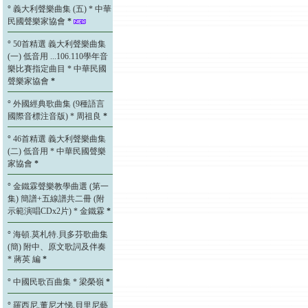
°
義大利聲樂曲集 (五) * 中華
民國聲樂家協會
*
°
50首精選 義大利聲樂曲集
(一) 低音用 ...106.110學年音
樂比賽指定曲目 * 中華民國
聲樂家協會
*
°
外國經典歌曲集 (9種語言
國際音標注音版) * 周祖良
*
°
46首精選 義大利聲樂曲集
(二) 低音用 * 中華民國聲樂
家協會
*
°
金鐵霖聲樂教學曲選 (第一
集) 簡譜+五線譜共二冊 (附
示範演唱CDx2片) * 金鐵霖
*
°
海頓.莫札特.貝多芬歌曲集
(簡) 附中、原文歌詞及伴奏
* 蔣英 編
*
°
中國民歌百曲集 * 梁榮嶺
*
°
羅西尼.董尼才悌.貝里尼藝