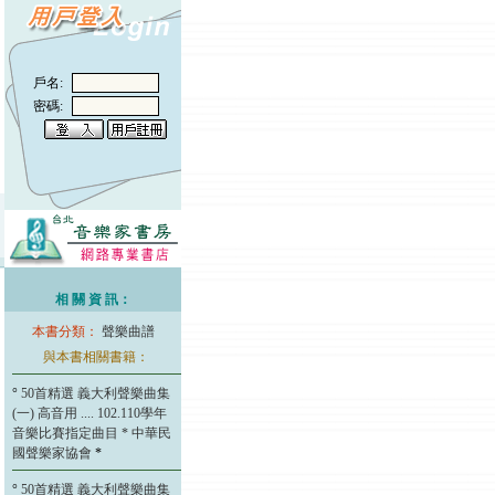
戶名:
密碼:
相 關 資 訊：
本書分類：
聲樂曲譜
與本書相關書籍：
°
50首精選 義大利聲樂曲集
(一) 高音用 .... 102.110學年
音樂比賽指定曲目 * 中華民
國聲樂家協會
*
°
50首精選 義大利聲樂曲集