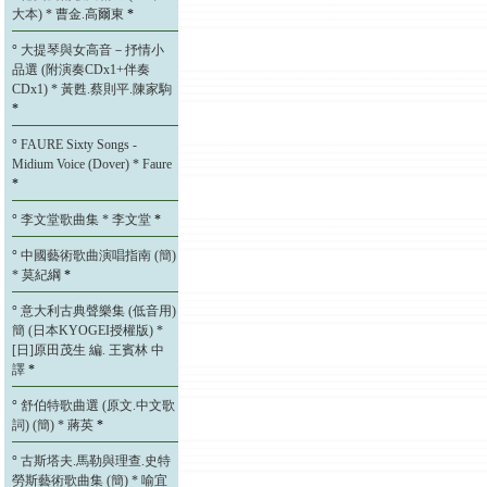
大本) * 曹金.高爾東
*
°
大提琴與女高音－抒情小
品選 (附演奏CDx1+伴奏
CDx1) * 黃甦.蔡則平.陳家駒
*
°
FAURE Sixty Songs -
Midium Voice (Dover) * Faure
*
°
李文堂歌曲集 * 李文堂
*
°
中國藝術歌曲演唱指南 (簡)
* 莫紀綱
*
°
意大利古典聲樂集 (低音用)
簡 (日本KYOGEI授權版) *
[日]原田茂生 編. 王賓林 中
譯
*
°
舒伯特歌曲選 (原文.中文歌
詞) (簡) * 蔣英
*
°
古斯塔夫.馬勒與理查.史特
勞斯藝術歌曲集 (簡) * 喻宜