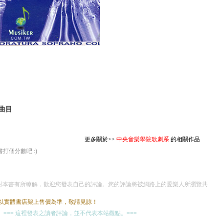
曲目
更多關於>>
中央音樂學院歌劇系
的相關作品
打個分數吧 :)
本書有所瞭解，歡迎您發表自己的評論。您的評論將被網路上的愛樂人所瀏覽共
茲以實體書店架上售價為準，敬請見諒！
=== 這裡發表之讀者評論，並不代表本站觀點。===