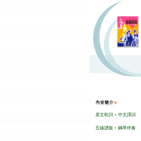
原文歌詞 + 中文譯詞
五線譜版 + 鋼琴伴奏