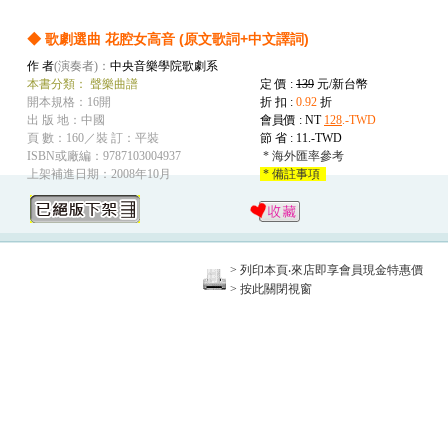
◆ 歌劇選曲 花腔女高音 (原文歌詞+中文譯詞)
作 者
(演奏者)：
中央音樂學院歌劇系
本書分類：
聲樂曲譜
定 價 :
139
元/新台幣
開本規格：16開
折 扣 :
0.92
折
出 版 地：中國
會員價 : NT
128
.-TWD
頁 數：160／裝 訂：平裝
節 省 :
11.-TWD
ISBN或廠編：9787103004937
* 海外匯率參考
上架補進日期：2008年10月
* 備註事項
> 列印本頁‧來店即享會員現金特惠價
> 按此關閉視窗