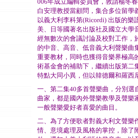
006年成立編輯委員會，敦請楊冬
白安理教授當顧問，集合多位留學
以義大利李科第(Ricordi) 出版
美、日等國著名出版社及國立大學
經無數次的會議討論及校對工作，於
的中音、高音、低音義大利聲樂曲
重要教材，同時也獲得音樂界極高
術基金會的補助下，繼續出版第二
特點大同小異，但以韓德爾和羅西
一、第二集40多首聲樂曲，分別選
曲家，都是國內外聲樂教學及聲樂
一般聲樂愛好者喜愛的曲目。
二、為了方便歌者對義大利文聲樂
情、意境處理及風格的掌控，除了