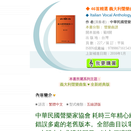
◆ 46首精選 義大利聲樂曲
◆ Italian Vocal Antholog
作 者
(演奏者)：
中華民國聲樂
本書分類：
聲樂曲譜
開本規格：菊8開
出 版 地：台灣
頁 數：227／裝 訂：平裝
ISBN或廠編：9789867161543
上架補進日期：2016年1月
本書所屬系列主題：
義大利聲樂曲集 ♥ 全新經典版
■ 語言：
繁體中文
■ 型式種類：
五線譜版
中華民國聲樂家協會 耗時三年精心
錯誤多處的老舊版本。全部曲目以電腦