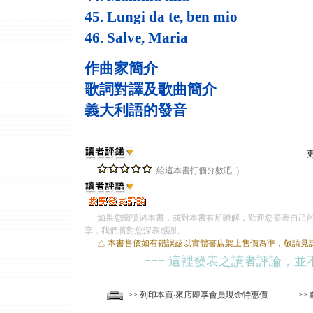
45. Lungi da te, ben mio
46. Salve, Maria
作曲家簡介
歌詞對譯及歌曲簡介
義大利語的發音
給這本書打個分數吧 :)
如果您閱讀過本書，或對本書有所瞭解，歡迎您發表自己的
享，我們將對您深表感謝。
△ 本書售價如有錯誤茲以實體書店架上售價為準，敬請見
=== 這裡發表之讀者評論，並
>> 列印本頁‧來店即享會員現金特惠價
>>