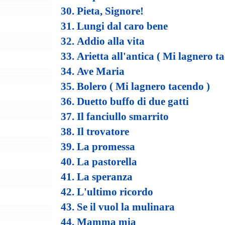
30. Pieta, Signore!
31. Lungi dal caro bene
32. Addio alla vita
33. Arietta all'antica ( Mi lagnero t
34. Ave Maria
35. Bolero ( Mi lagnero tacendo )
36. Duetto buffo di due gatti
37. Il fanciullo smarrito
38. Il trovatore
39. La promessa
40. La pastorella
41. La speranza
42. L'ultimo ricordo
43. Se il vuol la mulinara
44. Mamma mia