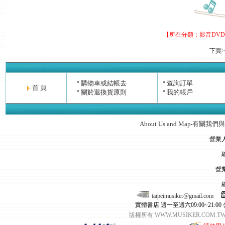
【所在分類：
影音DVD
下頁>
購物車或結帳去
查詢訂單
°
°
首 頁
關於退換貨原則
我的帳戶
°
°
About Us and Map
有關我們與
‧
營業
營
taipeimusiker@gmail.com
實體書店 週一至週六09:00~21:00
版權所有 WWW.MUSIKER.CO