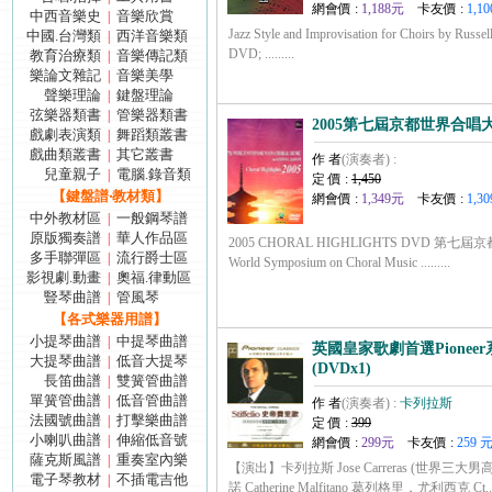
網會價 :
1,188元
卡友價 :
1,10
中西音樂史
音樂欣賞
|
Jazz Style and Improvisation for Choirs by Russel
中國.台灣類
西洋音樂類
|
DVD; .........
教育治療類
音樂傳記類
|
樂論文雜記
音樂美學
|
聲樂理論
鍵盤理論
|
弦樂器類書
管樂器類書
|
2005第七屆京都世界合唱大賽
戲劇表演類
舞蹈類叢書
|
戲曲類叢書
其它叢書
|
作 者
(演奏者) :
兒童親子
電腦.錄音類
|
定 價 :
1,450
【鍵盤譜‧教材類】
網會價 :
1,349元
卡友價 :
1,30
中外教材區
一般鋼琴譜
|
原版獨奏譜
華人作品區
|
2005 CHORAL HIGHLIGHTS DVD 第七
多手聯彈區
流行爵士區
|
World Symposium on Choral Music .........
影視劇.動畫
奧福.律動區
|
豎琴曲譜
管風琴
|
【各式樂器用譜】
小提琴曲譜
中提琴曲譜
|
英國皇家歌劇首選Pioneer
大提琴曲譜
低音大提琴
|
(DVDx1)
長笛曲譜
雙簧管曲譜
|
單簧管曲譜
低音管曲譜
|
作 者
(演奏者) :
卡列拉斯
法國號曲譜
打擊樂曲譜
|
定 價 :
399
小喇叭曲譜
伸縮低音號
|
網會價 :
299元
卡友價 :
259 
薩克斯風譜
重奏室內樂
|
【演出】卡列拉斯 Jose Carreras (世界三
電子琴教材
不插電吉他
|
諾 Catherine Malfitano 葛列格里．尤利西克 Ct.....