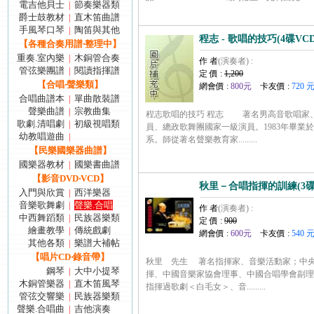
電吉他貝士
節奏樂器類
|
爵士鼓教材
直木笛曲譜
|
手風琴口琴
陶笛與其他
|
程志 - 歌唱的技巧(4碟VCD
【各種合奏用譜‧整理中】
重奏.室內樂
木銅管合奏
|
作 者
(演奏者) :
管弦樂團譜
閱讀指揮譜
|
定 價 :
1,200
【合唱‧聲樂類】
網會價 :
800元
卡友價 :
720 
合唱曲譜本
單曲散裝譜
|
聲樂曲譜
宗教曲集
|
程志歌唱的技巧 程志 著名男高音歌唱家
歌劇.清唱劇
初級視唱類
|
員、總政歌舞團國家一級演員。1983年畢業
幼教唱遊曲
|
系。師從著名聲樂教育家.........
【民樂國樂器曲譜】
國樂器教材
國樂書曲譜
|
【影音DVD‧VCD】
秋里－合唱指揮的訓練(3碟
入門與欣賞
西洋樂器
|
音樂歌舞劇
聲樂.合唱
|
作 者
(演奏者) :
中西舞蹈類
民族器樂類
|
定 價 :
900
繪畫教學
傳統戲劇
|
網會價 :
600元
卡友價 :
540 
其他各類
樂譜大補帖
|
【唱片CD‧錄音帶】
秋里 先生 著名指揮家、音樂活動家；中
鋼琴
大中小提琴
|
揮、中國音樂家協會理事、中國合唱學會副
木銅管樂器
直木笛風琴
|
指揮過歌劇＜白毛女＞、音.........
管弦交響樂
民族器樂類
|
聲樂.合唱曲
吉他演奏
|