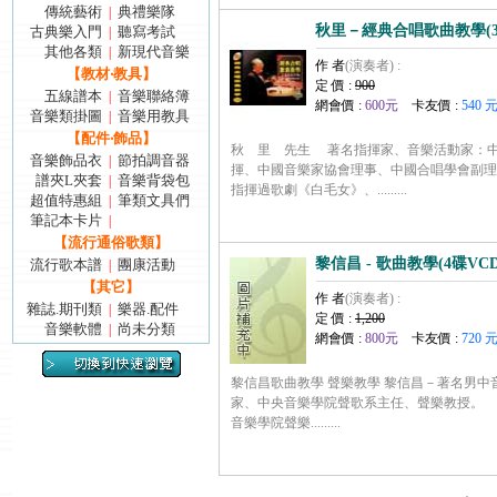
傳統藝術
典禮樂隊
|
秋里－經典合唱歌曲教學(3
古典樂入門
聽寫考試
|
其他各類
新現代音樂
|
作 者
(演奏者) :
【教材‧教具】
定 價 :
900
五線譜本
音樂聯絡簿
|
網會價 :
600元
卡友價 :
540 
音樂類掛圖
音樂用教具
|
【配件‧飾品】
秋 里 先生 著名指揮家、音樂活動家：
音樂飾品衣
節拍調音器
|
揮、中國音樂家協會理事、中國合唱學會副
譜夾L夾套
音樂背袋包
|
指揮過歌劇《白毛女》、.........
超值特惠組
筆類文具們
|
筆記本卡片
|
【流行通俗歌類】
黎信昌 - 歌曲教學(4碟VCD
流行歌本譜
團康活動
|
【其它】
作 者
(演奏者) :
雜誌.期刊類
樂器.配件
|
定 價 :
1,200
音樂軟體
尚未分類
|
網會價 :
800元
卡友價 :
720 
黎信昌歌曲教學 聲樂教學 黎信昌－著名男中
家、中央音樂學院聲歌系主任、聲樂教授。 
音樂學院聲樂.........