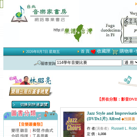
收藏匣
購物車
首 頁
+
2026年8月7日 星期五
【所在分類：影音DVD‧V
Jazz Style and Improvisati
(DVDx1片) Alfred
◆預購書
【音樂叢書類】
作 者
(演奏者) :
Russell L. Rob
樂理.聽音
和聲.作曲式
|
定 價 :
1,398
合唱.指揮
工具用書
|