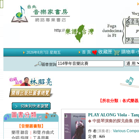
收藏匣
購物車
首 頁
+
2026年8月7日 星期五
【所在分類：各式樂器用
PLAY ALONG Viola - Tan
◆ 中提琴演奏的探戈曲集 (附
【音樂叢書類】
作 者
(演奏者) :
Various Compo
樂理.聽音
和聲.作曲式
|
定 價 :
825
合唱.指揮
工具用書
|