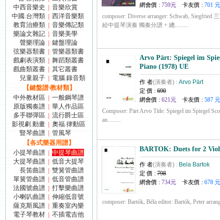
網會價 :
759元
卡友價 :
701 
中西音樂史
音樂欣賞
|
中國.台灣類
西洋音樂類
|
composer: Diverse arranger: Schwab, Sie
教育治療類
音樂傳記類
|
給中提琴演奏 獨奏分譜 + 總.........
樂論文雜記
音樂美學
|
聲樂理論
鍵盤理論
|
弦樂器類書
管樂器類書
|
Arvo Pärt: Spiegel im Spie
戲劇表演類
舞蹈類叢書
|
Piano (1978) UE
戲曲類叢書
其它叢書
|
兒童親子
電腦.錄音類
|
作 者
(演奏者) :
Arvo Pärt
【鍵盤譜‧教材類】
定 價 :
690
中外教材區
一般鋼琴譜
|
網會價 :
621元
卡友價 :
587 
原版獨奏譜
華人作品區
|
Composer: Pärt Arvo Title: Spiegel im Spiegel Scor
多手聯彈區
流行爵士區
|
an.........
影視劇.動畫
奧福.律動區
|
豎琴曲譜
管風琴
|
【各式樂器用譜】
BARTOK: Duets for 2 Viol
小提琴曲譜
中提琴曲譜
|
大提琴曲譜
低音大提琴
|
作 者
(演奏者) :
Bela Bartok
長笛曲譜
雙簧管曲譜
|
定 價 :
798
單簧管曲譜
低音管曲譜
|
網會價 :
734元
卡友價 :
678 
法國號曲譜
打擊樂曲譜
|
小喇叭曲譜
伸縮低音號
|
composer: Bartók, Béla editor: Bartók, Peter arrange
薩克斯風譜
重奏室內樂
|
電子琴教材
不插電吉他
|