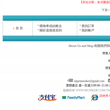
【所在分類：
各式樂器
下頁>
購物車或結帳去
查詢訂單
°
°
首 頁
關於退換貨原則
我的帳戶
°
°
About Us and Map
有關我們與
‧
營業
營
taipeimusiker@gmail.com
實體書店 週一至週六09:00~21:00
版權所有 WWW.MUSIKER.CO
請使用 I