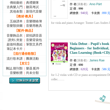
傳統藝術
典禮樂隊
|
作 者
(演奏者) :
Arvo Pärt
古典樂入門
聽寫考試
|
定 價 :
990
其他各類
新現代音樂
|
網會價 :
940元
卡友價 :
890 
【教材‧教具】
五線譜本
音樂聯絡簿
|
for viola and piano Arranger: Tomter Lars Anders Dif
音樂類掛圖
音樂用教具
|
【配件‧飾品】
音樂飾品衣
節拍調音器
|
譜夾L夾套
音樂背袋包
|
Viola Debut - Pupil's book 
超值特惠組
筆類文具們
|
Beginners - for Individual
筆記本卡片
|
Class Learning (Book+CD
【流行通俗歌類】
流行歌本譜
團康活動
|
作 者
(演奏者) :
James Rae
【其它】
定 價 :
690
雜誌.期刊類
樂器.配件
|
網會價 :
620元
卡友價 :
586 
音樂軟體
尚未分類
|
for 1-2 violas with CD or piano accompaniment Dif
collec.........