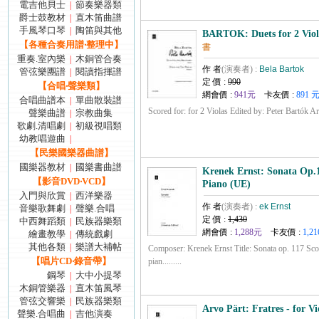
電吉他貝士
節奏樂器類
|
爵士鼓教材
直木笛曲譜
|
手風琴口琴
陶笛與其他
|
BARTOK: Duets for 2 Viol
【各種合奏用譜‧整理中】
書
重奏.室內樂
木銅管合奏
|
作 者
(演奏者) :
Bela Bartok
管弦樂團譜
閱讀指揮譜
|
定 價 :
990
【合唱‧聲樂類】
網會價 :
941元
卡友價 :
891 
合唱曲譜本
單曲散裝譜
|
Scored for: for 2 Violas Edited by: Peter Bartók Arra
聲樂曲譜
宗教曲集
|
歌劇.清唱劇
初級視唱類
|
幼教唱遊曲
|
【民樂國樂器曲譜】
國樂器教材
國樂書曲譜
|
Krenek Ernst: Sonata Op.1
【影音DVD‧VCD】
Piano (UE)
入門與欣賞
西洋樂器
|
作 者
(演奏者) :
ek Ernst
音樂歌舞劇
聲樂.合唱
|
定 價 :
1,430
中西舞蹈類
民族器樂類
|
網會價 :
1,288元
卡友價 :
1,21
繪畫教學
傳統戲劇
|
其他各類
樂譜大補帖
|
Composer: Krenek Ernst Title: Sonata op. 117 Scor
【唱片CD‧錄音帶】
pian.........
鋼琴
大中小提琴
|
木銅管樂器
直木笛風琴
|
管弦交響樂
民族器樂類
|
Arvo Pärt: Fratres - for V
聲樂.合唱曲
吉他演奏
|