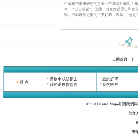
中國舞蹈史學研究的意義和任務是什麼呢？無
今”，“以史明鑑”。因此，研究舞蹈歷史和文
則，成為舞蹈史學的主要任務。因為，“歷史”不是守舊
△回首頁
下
購物車或結帳去
查詢訂單
°
°
首 頁
關於退換貨原則
我的帳戶
°
°
About Us and Map
有關我們與
‧
營業
營