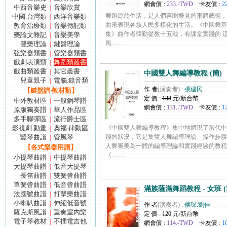
網會價 :
233.-TWD
卡友價 :
2
中西音樂史
音樂欣賞
|
舞蹈源於生活，是人們喜聞樂見的形體藝術，
中國.台灣類
西洋音樂類
|
曲來表現各族人民多樣化的生活。《中國舞基
教育治療類
音樂傳記類
|
集》曲作者韓勤從教十五載，有課堂實踐的 
樂論文雜記
音樂美學
|
風.........
聲樂理論
鍵盤理論
|
弦樂器類書
管樂器類書
|
戲劇表演類
舞蹈類叢書
|
戲曲類叢書
其它叢書
|
中國雙人舞編導教程 (簡)
兒童親子
電腦.錄音類
|
作 者
(演奏者) :
張建民
【鍵盤譜‧教材類】
定 價 :
138
元/新台幣
中外教材區
一般鋼琴譜
|
網會價 :
131.-TWD
卡友價 :
1
原版獨奏譜
華人作品區
|
多手聯彈區
流行爵士區
|
影視劇.動畫
奧福.律動區
《中國雙人舞編導教程》集中地體現了當代中
|
豎琴曲譜
管風琴
踐的狀況，它是集雙人舞編導理論、操作步驟
|
人舞審美為一體的編導理論和實踐經驗的教程
【各式樂器用譜】
《.........
小提琴曲譜
中提琴曲譜
|
大提琴曲譜
低音大提琴
|
長笛曲譜
雙簧管曲譜
|
單簧管曲譜
低音管曲譜
|
滿族薩滿舞蹈教程 - 女班 (
法國號曲譜
打擊樂曲譜
|
小喇叭曲譜
伸縮低音號
|
作 者
(演奏者) :
侯琛.劉佳
薩克斯風譜
重奏室內樂
|
定 價 :
120
元/新台幣
電子琴教材
不插電吉他
|
網會價 :
114.-TWD
卡友價 :
1