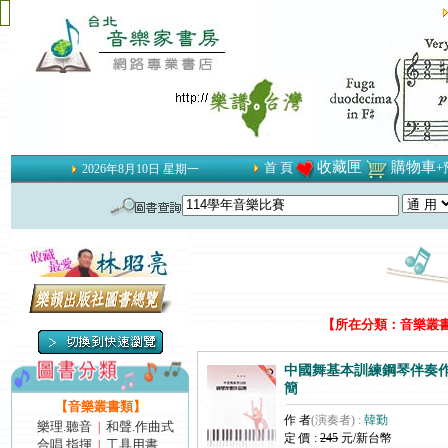
收藏匣
購物車
首 頁
+
2026年8月10日 星期一
【所在分類：音樂叢書類
中國舞基本訓練鋼琴伴奏作品
簡
【音樂叢書類】
作 者
(演奏者) :
韓勤
樂理.聽音
和聲.作曲式
|
定 價 :
245
元/新台幣
合唱.指揮
工具用書
|