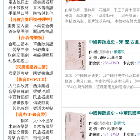
電吉他貝士
節奏樂器類
|
爵士鼓教材
直木笛曲譜
|
由單鼓舞、腰鈴舞、花棍舞、手玉子舞十個單
手風琴口琴
陶笛與其他
|
分為「基本形態」「基本動作」「組合訓練」
【各種合奏用譜‧整理中】
字描述為主，圖片說明為輔。 本教程在對大量歷史文獻
重奏.室內樂
木銅管合奏
|
管弦樂團譜
閱讀指揮譜
|
【合唱‧聲樂類】
中國舞蹈通史 - 宋.遼.西夏.
合唱曲譜本
單曲散裝譜
|
聲樂曲譜
宗教曲集
|
作 者
(演奏者) :
董錫玖
歌劇.清唱劇
初級視唱類
|
定 價 :
280
元/新台幣
幼教唱遊曲
|
網會價 :
266.-TWD
卡友價 :
2
【民樂國樂器曲譜】
國樂器教材
國樂書曲譜
|
本套《中國舞蹈通史》以中國歷史年代及其政
【影音DVD‧VCD】
脈絡，共分10卷。本史的撰寫基本沿用了《中
入門與欣賞
西洋樂器
|
1984)的寫作體例，這種沿用是刻意追求的——以保持
音樂歌舞劇
聲樂.合唱
|
中西舞蹈類
民族器樂類
|
繪畫教學
傳統戲劇
|
其他各類
樂譜大補帖
|
中國舞蹈通史 - 中華民國卷 
【唱片CD‧錄音帶】
鋼琴
大中小提琴
|
作 者
(演奏者) :
劉青弋
木銅管樂器
直木笛風琴
|
定 價 :
499
元/新台幣
管弦交響樂
民族器樂類
|
網會價 :
474.-TWD
卡友價 :
4
聲樂.合唱曲
吉他演奏
|