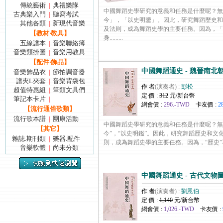
傳統藝術
典禮樂隊
|
中國舞蹈史學研究的意義和任務是什麼呢？無
古典樂入門
聽寫考試
|
今」，「以史明鑒」。因此，研究舞蹈歷史和
其他各類
新現代音樂
|
及法則，成為舞蹈史學的主要任務。因為，「
【教材‧教具】
身.........
五線譜本
音樂聯絡簿
|
音樂類掛圖
音樂用教具
|
【配件‧飾品】
中國舞蹈通史 - 魏晉南北朝 
音樂飾品衣
節拍調音器
|
譜夾L夾套
音樂背袋包
|
作 者
(演奏者) :
彭松
超值特惠組
筆類文具們
|
定 價 :
312
元/新台幣
筆記本卡片
|
網會價 :
296.-TWD
卡友價 :
2
【流行通俗歌類】
流行歌本譜
團康活動
|
中國舞蹈史學研究的意義和任務是什麼呢？無
【其它】
今”，“以史明鑑”。因此，研究舞蹈歷史和文
雜誌.期刊類
樂器.配件
|
則，成為舞蹈史學的主要任務。因為，“歷史”不是守舊
音樂軟體
尚未分類
|
中國舞蹈通史 - 古代文物圖
作 者
(演奏者) :
劉恩伯
定 價 :
1,140
元/新台幣
網會價 :
1,026.-TWD
卡友價 :