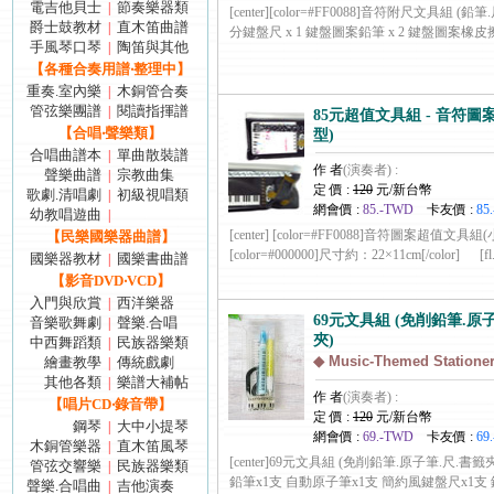
電吉他貝士
節奏樂器類
|
[center][color=#FF0088]音符附尺文具組 (鉛筆.
爵士鼓教材
直木笛曲譜
|
分鍵盤尺 x 1 鍵盤圖案鉛筆 x 2 鍵盤圖案橡皮擦 x ..
手風琴口琴
陶笛與其他
|
【各種合奏用譜‧整理中】
重奏.室內樂
木銅管合奏
|
管弦樂團譜
閱讀指揮譜
|
85元超值文具組 - 音符圖
【合唱‧聲樂類】
型)
合唱曲譜本
單曲散裝譜
|
作 者
(演奏者) :
聲樂曲譜
宗教曲集
|
定 價 :
120
元/新台幣
歌劇.清唱劇
初級視唱類
|
網會價 :
85.-TWD
卡友價 :
85
幼教唱遊曲
|
[center] [color=#FF0088]音符圖案超值文具組(小)[
【民樂國樂器曲譜】
[color=#000000]尺寸約：22×11cm[/color] [fl....
國樂器教材
國樂書曲譜
|
【影音DVD‧VCD】
入門與欣賞
西洋樂器
|
69元文具組 (免削鉛筆.原
音樂歌舞劇
聲樂.合唱
|
夾)
中西舞蹈類
民族器樂類
|
◆ Music-Themed Stationer
繪畫教學
傳統戲劇
|
其他各類
樂譜大補帖
|
作 者
(演奏者) :
【唱片CD‧錄音帶】
定 價 :
120
元/新台幣
鋼琴
大中小提琴
|
網會價 :
69.-TWD
卡友價 :
69
木銅管樂器
直木笛風琴
|
[center]69元文具組 (免削鉛筆.原子筆.尺.書
管弦交響樂
民族器樂類
|
鉛筆x1支 自動原子筆x1支 簡約風鍵盤尺x1支 
聲樂.合唱曲
吉他演奏
|