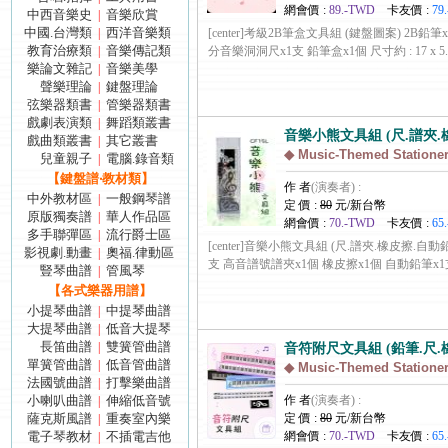
網會價 :
89.-TWD
卡友價 :
79
中西音樂史
音樂欣賞
|
中國.台灣類
西洋音樂類
|
[center]考級2B筆盒文具組 (鍵盤圖案) 2B鉛筆
教育治療類
音樂傳記類
|
分音樂洞洞尺x1支 鉛筆盒x1個 尺寸約 : 17 x 5.2 x 2.
樂論文雜記
音樂美學
|
聲樂理論
鍵盤理論
|
弦樂器類書
管樂器類書
|
戲劇表演類
舞蹈類叢書
|
音樂小熊文具組 (尺.譜夾.
戲曲類叢書
其它叢書
|
◆ Music-Themed Stationer
兒童親子
電腦.錄音類
|
【鍵盤譜‧教材類】
作 者
(演奏者) :
中外教材區
一般鋼琴譜
|
定 價 :
80
元/新台幣
原版獨奏譜
華人作品區
|
網會價 :
70.-TWD
卡友價 :
65
多手聯彈區
流行爵士區
|
[center]音樂小熊文具組 (尺.譜夾.橡皮擦.自動
影視劇.動畫
奧福.律動區
|
支 高音譜號譜夾x1個 橡皮擦x1個 自動鉛筆x1支 尺寸約 :
豎琴曲譜
管風琴
|
【各式樂器用譜】
小提琴曲譜
中提琴曲譜
|
大提琴曲譜
低音大提琴
|
長笛曲譜
雙簧管曲譜
|
音符附尺文具組 (鉛筆.尺.
單簧管曲譜
低音管曲譜
|
◆ Music-Themed Stationer
法國號曲譜
打擊樂曲譜
|
小喇叭曲譜
伸縮低音號
作 者
(演奏者) :
|
薩克斯風譜
重奏室內樂
定 價 :
80
元/新台幣
|
電子琴教材
不插電吉他
網會價 :
70.-TWD
卡友價 :
65
|