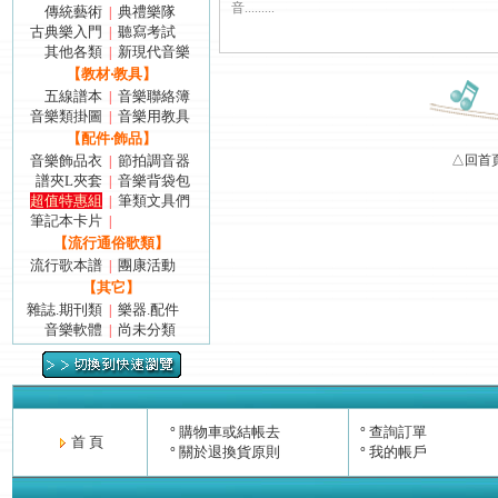
音.........
傳統藝術
典禮樂隊
|
古典樂入門
聽寫考試
|
其他各類
新現代音樂
|
【教材‧教具】
五線譜本
音樂聯絡簿
|
音樂類掛圖
音樂用教具
|
【配件‧飾品】
音樂飾品衣
節拍調音器
△回首
|
譜夾L夾套
音樂背袋包
|
超值特惠組
筆類文具們
|
筆記本卡片
|
【流行通俗歌類】
流行歌本譜
團康活動
|
【其它】
雜誌.期刊類
樂器.配件
|
音樂軟體
尚未分類
|
購物車或結帳去
查詢訂單
°
°
首 頁
關於退換貨原則
我的帳戶
°
°