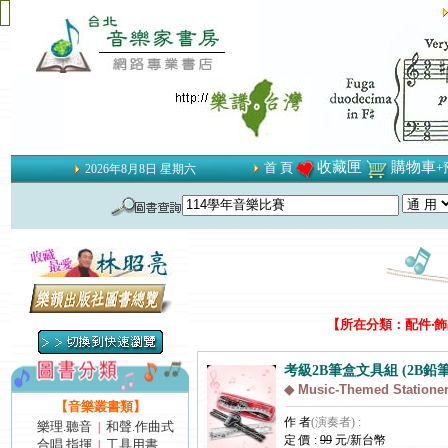
收藏匣
購物車
首 頁
+
2026年8月8日 星期六
【所在分類：配件‧飾品
考級2B筆盒文具組 (2B鉛筆
◆ Music-Themed Stationer
【音樂叢書類】
作 者
(演奏者) :
樂理.聽音
和聲.作曲式
|
定 價 :
99
元/新台幣
合唱.指揮
工具用書
|