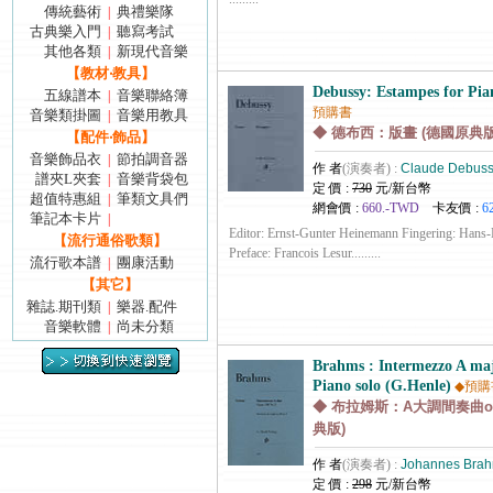
傳統藝術
典禮樂隊
|
古典樂入門
聽寫考試
|
其他各類
新現代音樂
|
【教材‧教具】
Debussy: Estampes for Pia
五線譜本
音樂聯絡簿
|
預購書
音樂類掛圖
音樂用教具
|
◆ 德布西：版畫 (德國原典版
【配件‧飾品】
音樂飾品衣
節拍調音器
|
作 者
(演奏者) :
Claude Debus
譜夾L夾套
音樂背袋包
|
定 價 :
730
元/新台幣
超值特惠組
筆類文具們
|
網會價 :
660.-TWD
卡友價 :
6
筆記本卡片
|
Editor: Ernst-Gunter Heinemann Fingering: Hans
【流行通俗歌類】
Preface: Francois Lesur.........
流行歌本譜
團康活動
|
【其它】
雜誌.期刊類
樂器.配件
|
音樂軟體
尚未分類
|
Brahms : Intermezzo A maj
Piano solo (G.Henle)
◆預購
◆ 布拉姆斯：A大調間奏曲op.1
典版)
作 者
(演奏者) :
Johannes Bra
定 價 :
298
元/新台幣