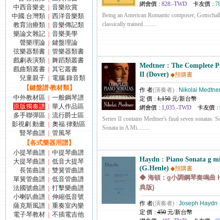
網會價 :
828.-TWD
卡友價 :
7
中西音樂史
音樂欣賞
|
Being an American Romantic composer, Gottschalk 
中國.台灣類
西洋音樂類
|
classically trained.........
教育治療類
音樂傳記類
|
樂論文雜記
音樂美學
|
聲樂理論
鍵盤理論
|
弦樂器類書
管樂器類書
|
戲劇表演類
舞蹈類叢書
|
Medtner : The Complete Pi
戲曲類叢書
其它叢書
|
II (Dover)
◆預購書
兒童親子
電腦.錄音類
|
【鍵盤譜‧教材類】
作 者
(演奏者) :
Nikolai Medtne
中外教材區
一般鋼琴譜
|
定 價 :
1,150
元/新台幣
原版獨奏譜
華人作品區
|
網會價 :
1,035.-TWD
卡友價 :
多手聯彈區
流行爵士區
|
Series II contains Medtner's final seven sonatas: S
影視劇.動畫
奧福.律動區
|
Sonata in A Mi.........
豎琴曲譜
管風琴
|
【各式樂器用譜】
小提琴曲譜
中提琴曲譜
|
Haydn : Piano Sonata g m
大提琴曲譜
低音大提琴
|
(G.Henle)
◆預購書
長笛曲譜
雙簧管曲譜
|
◆ 海頓：g小調鋼琴奏鳴曲 Hob
單簧管曲譜
低音管曲譜
|
典版)
法國號曲譜
打擊樂曲譜
|
小喇叭曲譜
伸縮低音號
|
作 者
(演奏者) :
Joseph Haydn
薩克斯風譜
重奏室內樂
|
定 價 :
450
元/新台幣
電子琴教材
不插電吉他
|