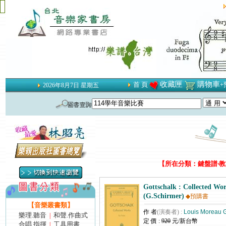
收藏匣
購物車
首 頁
+
2026年8月7日 星期五
【所在分類：鍵盤譜‧教材
Gottschalk : Collected Wor
(G.Schirmer)
◆預購書
【音樂叢書類】
作 者
(演奏者) :
Louis Moreau G
樂理.聽音
和聲.作曲式
|
定 價 :
920
元/新台幣
合唱.指揮
工具用書
|