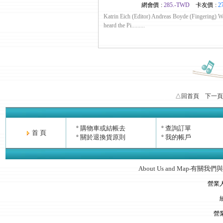
網會價 :
285.-TWD
卡友價 :
2
Katrin Eich (Editor) Andreas Boyde (Fingering) W
heard the Pi.........
△回首頁
下一頁
購物車或結帳去
查詢訂單
°
°
首 頁
關於退換貨原則
我的帳戶
°
°
About Us and Map
有關我們與
‧
營業
營