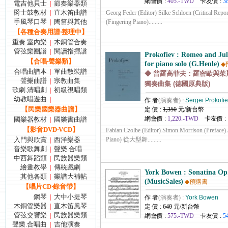
網會價 :
405.-TWD
卡友價 :
3
電吉他貝士
節奏樂器類
|
爵士鼓教材
直木笛曲譜
|
Georg Feder (Editor) Silke Schloen (Critical Repo
手風琴口琴
陶笛與其他
|
(Fingering Piano).........
【各種合奏用譜‧整理中】
重奏.室內樂
木銅管合奏
|
管弦樂團譜
閱讀指揮譜
|
Prokofiev : Romeo and Juli
【合唱‧聲樂類】
for piano solo (G.Henle)
◆
合唱曲譜本
單曲散裝譜
|
◆ 普羅高菲夫：羅密歐與茱麗葉
聲樂曲譜
宗教曲集
|
獨奏曲集 (德國原典版)
歌劇.清唱劇
初級視唱類
|
幼教唱遊曲
|
作 者
(演奏者) :
Sergei Prokofi
【民樂國樂器曲譜】
定 價 :
1,350
元/新台幣
網會價 :
1,220.-TWD
卡友價 :
國樂器教材
國樂書曲譜
|
【影音DVD‧VCD】
Fabian Czolbe (Editor) Simon Morrison (Preface) 
入門與欣賞
西洋樂器
Piano) 從大型舞.........
|
音樂歌舞劇
聲樂.合唱
|
中西舞蹈類
民族器樂類
|
繪畫教學
傳統戲劇
|
York Bowen : Sonatina Op.
其他各類
樂譜大補帖
|
(MusicSales)
◆預購書
【唱片CD‧錄音帶】
鋼琴
大中小提琴
|
作 者
(演奏者) :
York Bowen
木銅管樂器
直木笛風琴
|
定 價 :
640
元/新台幣
管弦交響樂
民族器樂類
|
網會價 :
575.-TWD
卡友價 :
5
聲樂.合唱曲
吉他演奏
|
.........