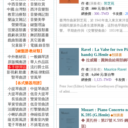
作 者
(演奏者) :
郭芝苑
中西音樂史
音樂欣賞
|
定 價 :
300
元/新台幣
中國.台灣類
西洋音樂類
|
網會價 :
300.-TWD
卡友價 :
2
教育治療類
音樂傳記類
|
樂論文雜記
音樂美學
|
臺灣作曲家郭芝苑，於 1941年進入東京東
聲樂理論
鍵盤理論
|
與國民樂派作品產生濃厚興趣，這對他早期的
弦樂器類書
管樂器類書
|
響。 早期創作與《交響變奏曲》 1951年返.......
戲劇表演類
舞蹈類叢書
|
戲曲類叢書
其它叢書
|
兒童親子
電腦.錄音類
|
Ravel : La Valse for two Pi
【鍵盤譜‧教材類】
hands) G.Henle
◆預購書
中外教材區
一般鋼琴譜
|
◆ 拉威爾：圓舞曲給兩部鋼琴
原版獨奏譜
華人作品區
|
多手聯彈區
流行爵士區
|
作 者
(演奏者) :
Maurice Ravel
影視劇.動畫
奧福.律動區
|
定 價 :
1,250
元/新台幣
豎琴曲譜
管風琴
|
網會價 :
1,125.-TWD
卡友價 :
【各式樂器用譜】
Peter Jost (Editor) Andreas Groethuysen (Fingeri
小提琴曲譜
中提琴曲譜
|
of admi.........
大提琴曲譜
低音大提琴
|
長笛曲譜
雙簧管曲譜
|
單簧管曲譜
低音管曲譜
|
法國號曲譜
打擊樂曲譜
|
Mozart : Piano Concerto n
小喇叭曲譜
伸縮低音號
|
K.595 (G.Henle)
◆預購書
薩克斯風譜
重奏室內樂
|
◆ 莫扎特：第27號 K.595
電子琴教材
不插電吉他
|
版)