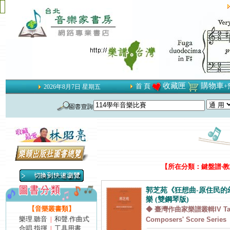
收藏匣
購物車
首 頁
+
2026年8月7日 星期五
【所在分類：鍵盤譜‧教材
郭芝苑《狂想曲-原住民的
樂 (雙鋼琴版)
【音樂叢書類】
◆ 臺灣作曲家樂譜叢輯IV Tai
樂理.聽音
和聲.作曲式
|
Composers' Score Series
合唱.指揮
工具用書
|