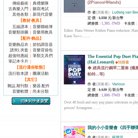
(2Pianos/4Hands)
傳統藝術
典禮樂隊
|
古典樂入門
聽寫考試
|
作 者
(演奏者) :
Ludwig van Be
其他各類
新現代音樂
|
定 價 :
1,550
元/新台幣
【教材‧教具】
網會價 :
1,395.-TWD
卡友價 :
五線譜本
音樂聯絡簿
|
Editor: Hans-Werner Küthen Piano reduction: Ha
音樂類掛圖
音樂用教具
|
Kann Two c.........
【配件‧飾品】
音樂飾品衣
節拍調音器
|
譜夾L夾套
音樂背袋包
|
超值特惠組
筆類文具們
|
The Essential Pop Duet Pia
筆記本卡片
|
(Hal.Leonard)
◆預購書
【流行通俗歌類】
◆ 經典流行鋼琴二重奏 (獵
流行歌本譜
團康活動
|
帕特...等)
【其它】
作 者
(演奏者) :
Various
雜誌.期刊類
樂器.配件
|
定 價 :
1,120
元/新台幣
音樂軟體
尚未分類
|
網會價 :
1,000.-TWD
卡友價 :
Over 40 fresh and easy pop piano selections to pla
person! Arrangeme.........
我的小小音樂會《四手聯
作 者
(演奏者) :
蘇慧瑄