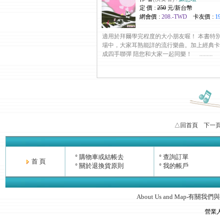
定 價 :
250
元/新台幣
網會價 :
208.-TWD
卡友價 :
1
適用於拜爾學完程度的大小朋友喔！ 本書特
場中，大家耳熟能詳的流行樂曲。加上經典卡
成四手聯彈 陪您和大家一起同樂！ .........
△回首頁
下一
購物車或結帳去
查詢訂單
°
°
首 頁
關於退換貨原則
我的帳戶
°
°
About Us and Map
有關我們與
‧
營業