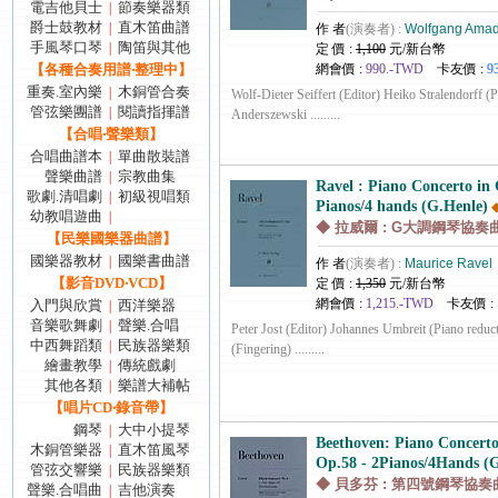
電吉他貝士
節奏樂器類
|
爵士鼓教材
直木笛曲譜
|
作 者
(演奏者) :
Wolfgang Amad
手風琴口琴
陶笛與其他
|
定 價 :
1,100
元/新台幣
【各種合奏用譜‧整理中】
網會價 :
990.-TWD
卡友價 :
9
重奏.室內樂
木銅管合奏
|
Wolf-Dieter Seiffert (Editor) Heiko Stralendorff (P
管弦樂團譜
閱讀指揮譜
|
Anderszewski .........
【合唱‧聲樂類】
合唱曲譜本
單曲散裝譜
|
聲樂曲譜
宗教曲集
|
Ravel : Piano Concerto in 
歌劇.清唱劇
初級視唱類
|
Pianos/4 hands (G.Henle)
幼教唱遊曲
|
◆ 拉威爾 : G大調鋼琴協奏曲
【民樂國樂器曲譜】
國樂器教材
國樂書曲譜
|
作 者
(演奏者) :
Maurice Ravel
【影音DVD‧VCD】
定 價 :
1,350
元/新台幣
網會價 :
1,215.-TWD
卡友價 :
入門與欣賞
西洋樂器
|
音樂歌舞劇
聲樂.合唱
|
Peter Jost (Editor) Johannes Umbreit (Piano reduc
中西舞蹈類
民族器樂類
|
(Fingering) .........
繪畫教學
傳統戲劇
|
其他各類
樂譜大補帖
|
【唱片CD‧錄音帶】
鋼琴
大中小提琴
|
Beethoven: Piano Concert
木銅管樂器
直木笛風琴
|
Op.58 - 2Pianos/4Hands (
管弦交響樂
民族器樂類
|
◆ 貝多芬 : 第四號鋼琴協奏曲 
聲樂.合唱曲
吉他演奏
|