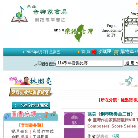
收藏匣
購物車
首 頁
+
2026年8月7日 星期五
【所在分類：鍵盤譜‧教材
張昊《鋼琴獨奏曲二首》
◆ 臺灣作曲家樂譜叢輯VIII Ta
【音樂叢書類】
Composers' Score Series
樂理.聽音
和聲.作曲式
|
作 者
(演奏者) :
張昊
合唱.指揮
工具用書
|