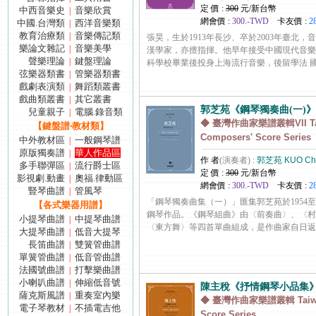
定 價 :
300
元/新台幣
中西音樂史
音樂欣賞
|
網會價 :
300.-TWD
卡友價 :
2
中國.台灣類
西洋音樂類
|
教育治療類
音樂傳記類
|
張昊，生於1913年長沙、卒於2003年臺北
樂論文雜記
音樂美學
|
漢學家，亦擅指揮。他早年接受中國現代音樂
聲樂理論
鍵盤理論
|
科學校畢業後投身上海流行音樂，後留學法 國巴黎音樂
弦樂器類書
管樂器類書
|
戲劇表演類
舞蹈類叢書
|
戲曲類叢書
其它叢書
|
郭芝苑《鋼琴獨奏曲(一)》
兒童親子
電腦.錄音類
|
◆ 臺灣作曲家樂譜叢輯VII Ta
【鍵盤譜‧教材類】
Composers' Score Series
中外教材區
一般鋼琴譜
|
原版獨奏譜
華人作品區
|
作 者
(演奏者) :
郭芝苑 KUO Chi
多手聯彈區
流行爵士區
|
定 價 :
300
元/新台幣
影視劇.動畫
奧福.律動區
|
網會價 :
300.-TWD
卡友價 :
2
豎琴曲譜
管風琴
|
「鋼琴獨奏曲集（一）」匯集郭芝苑於1954至
【各式樂器用譜】
鋼琴作品。《鋼琴組曲》由〈前奏曲〉、〈村
小提琴曲譜
中提琴曲譜
|
〈東方舞〉等四首單曲組成，是作曲家自日返臺後自學
大提琴曲譜
低音大提琴
|
長笛曲譜
雙簧管曲譜
|
單簧管曲譜
低音管曲譜
|
法國號曲譜
打擊樂曲譜
|
小喇叭曲譜
伸縮低音號
|
陳主稅《抒情鋼琴小品集
薩克斯風譜
重奏室內樂
|
◆ 臺灣作曲家樂譜叢輯 Taiwan
電子琴教材
不插電吉他
|
Score Series