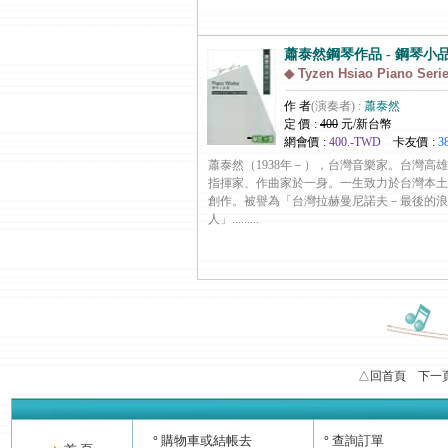
蕭泰然鋼琴作品 - 鋼琴小
◆ Tyzen Hsiao Piano Seri
作 者
(演奏者) :
蕭泰然
定 價 :
400
元/新台幣
網會價 :
400.-TWD
卡友價 :
3
蕭泰然（1938年－），台灣音樂家。台灣高
指揮家、作曲家於一身。一生致力於台灣本土
創作。被譽為「台灣拉赫曼尼諾夫－最後的浪
人」.........
△回首頁
下一
購物車或結帳去
查詢訂單
°
°