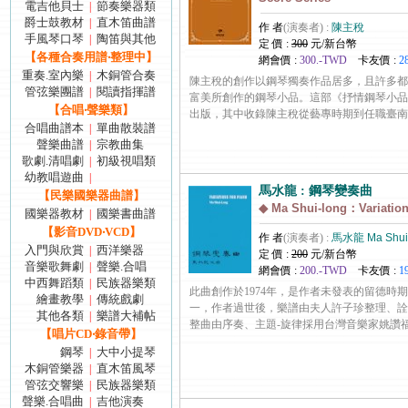
電吉他貝士
節奏樂器類
|
爵士鼓教材
直木笛曲譜
|
作 者
(演奏者) :
陳主稅
手風琴口琴
陶笛與其他
|
定 價 :
300
元/新台幣
【各種合奏用譜‧整理中】
網會價 :
300.-TWD
卡友價 :
2
重奏.室內樂
木銅管合奏
|
陳主稅的創作以鋼琴獨奏作品居多，且許多都
管弦樂團譜
閱讀指揮譜
|
富美所創作的鋼琴小品。這部《抒情鋼琴小品集
【合唱‧聲樂類】
出版，其中收錄陳主稅從藝專時期到任職臺南家專前（19
合唱曲譜本
單曲散裝譜
|
聲樂曲譜
宗教曲集
|
歌劇.清唱劇
初級視唱類
|
幼教唱遊曲
|
馬水龍 : 鋼琴變奏曲
【民樂國樂器曲譜】
◆ Ma Shui-long：Variation
國樂器教材
國樂書曲譜
|
【影音DVD‧VCD】
作 者
(演奏者) :
馬水龍 Ma Shui-
入門與欣賞
西洋樂器
|
定 價 :
200
元/新台幣
音樂歌舞劇
聲樂.合唱
|
網會價 :
200.-TWD
卡友價 :
1
中西舞蹈類
民族器樂類
|
此曲創作於1974年，是作者未發表的留德時期作品(
繪畫教學
傳統戲劇
|
一，作者過世後，樂譜由夫人許子珍整理、詮
其他各類
樂譜大補帖
|
整曲由序奏、主題-旋律採用台灣音樂家姚讚福(1....
【唱片CD‧錄音帶】
鋼琴
大中小提琴
|
木銅管樂器
直木笛風琴
|
管弦交響樂
民族器樂類
|
聲樂.合唱曲
吉他演奏
|