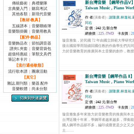
新台灣音樂 【鋼琴作品Ⅴ】Fo
傳統藝術
典禮樂隊
|
Taiwan Music , Piano Wor
古典樂入門
聽寫考試
|
其他各類
新現代音樂
|
作 者
(演奏者) :
謝隆廣.林進祐.
【教材‧教具】
同右
五線譜本
音樂聯絡簿
|
定 價 :
242
元/新台幣
音樂類掛圖
音樂用教具
|
網會價 :
225.-TWD
卡友價 :
2
【配件‧飾品】
璇音雅集，於民國 72 年由國立師範大學研
音樂飾品衣
節拍調音器
|
後出國留學而陸續回國任教的作曲學生們共同
譜夾L夾套
音樂背袋包
|
力於音樂教育的推廣與本土音樂的創作，教授們有感於
超值特惠組
筆類文具們
|
筆記本卡片
|
【流行通俗歌類】
流行歌本譜
團康活動
|
新台灣音樂【鋼琴作品 Ⅱ】Fo
【其它】
Taiwan Music , Piano Wor
雜誌.期刊類
樂器.配件
|
音樂軟體
尚未分類
|
作 者
(演奏者) :
謝隆廣.林進祐.
同右
定 價 :
242
元/新台幣
網會價 :
225.-TWD
卡友價 :
2
璇音雅集多年來致力於音樂教育的推廣與本土
台灣近幾十年來，學鋼琴者越來越多，彈奏能
國人鋼琴作品卻不多，編印成冊更是少之又少
土.........