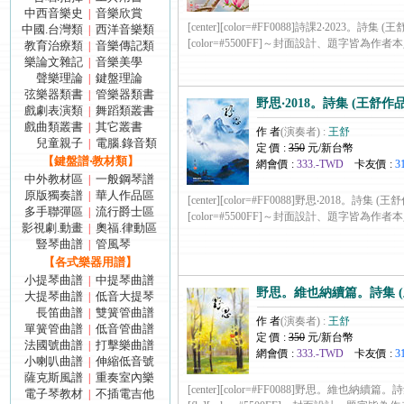
中西音樂史
音樂欣賞
|
[center][color=#FF0088]詩課2‧2023。詩集 (王舒作品
中國.台灣類
西洋音樂類
|
[color=#5500FF]～封面設計、題字皆為作者本人著..
教育治療類
音樂傳記類
|
樂論文雜記
音樂美學
|
聲樂理論
鍵盤理論
|
弦樂器類書
管樂器類書
|
野思‧2018。詩集 (王舒作品
戲劇表演類
舞蹈類叢書
|
戲曲類叢書
其它叢書
|
作 者
(演奏者) :
王舒
兒童親子
電腦.錄音類
|
定 價 :
350
元/新台幣
【鍵盤譜‧教材類】
網會價 :
333.-TWD
卡友價 :
3
中外教材區
一般鋼琴譜
|
原版獨奏譜
華人作品區
|
[center][color=#FF0088]野思‧2018。詩集 (王舒作品)
多手聯彈區
流行爵士區
|
[color=#5500FF]～封面設計、題字皆為作者本人著作
影視劇.動畫
奧福.律動區
|
豎琴曲譜
管風琴
|
【各式樂器用譜】
小提琴曲譜
中提琴曲譜
|
野思。維也納續篇。詩集 (
大提琴曲譜
低音大提琴
|
長笛曲譜
雙簧管曲譜
|
作 者
(演奏者) :
王舒
單簧管曲譜
低音管曲譜
|
定 價 :
350
元/新台幣
法國號曲譜
打擊樂曲譜
|
網會價 :
333.-TWD
卡友價 :
3
小喇叭曲譜
伸縮低音號
|
薩克斯風譜
重奏室內樂
|
[center][color=#FF0088]野思。維也納續篇。詩集
電子琴教材
不插電吉他
|