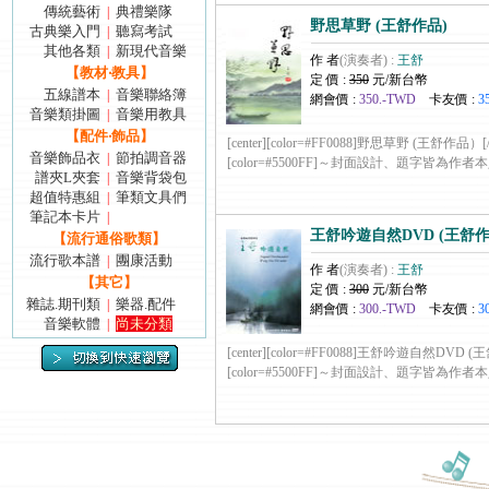
傳統藝術
典禮樂隊
|
野思草野 (王舒作品)
古典樂入門
聽寫考試
|
其他各類
新現代音樂
|
作 者
(演奏者) :
王舒
【教材‧教具】
定 價 :
350
元/新台幣
五線譜本
音樂聯絡簿
|
網會價 :
350.-TWD
卡友價 :
3
音樂類掛圖
音樂用教具
|
【配件‧飾品】
[center][color=#FF0088]野思草野 (王舒作品）[/col
音樂飾品衣
節拍調音器
|
[color=#5500FF]～封面設計、題字皆為作者本人著作～
譜夾L夾套
音樂背袋包
|
超值特惠組
筆類文具們
|
筆記本卡片
|
王舒吟遊自然DVD (王舒
【流行通俗歌類】
流行歌本譜
團康活動
|
作 者
(演奏者) :
王舒
【其它】
定 價 :
300
元/新台幣
雜誌.期刊類
樂器.配件
|
網會價 :
300.-TWD
卡友價 :
3
音樂軟體
尚未分類
|
[center][color=#FF0088]王舒吟遊自然DVD (王舒
[color=#5500FF]～封面設計、題字皆為作者本人著作