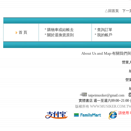
△回首頁
下一
購物車或結帳去
查詢訂單
°
°
首 頁
關於退換貨原則
我的帳戶
°
°
About Us and Map
有關我們與
‧
營業
營
taipeimusiker@gmail.com
實體書店 週一至週六09:00~21:00
版權所有 WWW.MUSIKER.CO
請使用 I