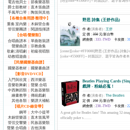
[fly][color=#5500FF]～封面設計、題字皆為作者本
電吉他貝士
節奏樂器類
|
爵士鼓教材
直木笛曲譜
|
手風琴口琴
陶笛與其他
|
【各種合奏用譜‧整理中】
野思 詩集 (王舒作品)
重奏.室內樂
木銅管合奏
|
管弦樂團譜
閱讀指揮譜
作 者
(演奏者) :
王舒
|
定 價 :
350
元/新台幣
【合唱‧聲樂類】
網會價 :
333.-TWD
卡友價 :
3
合唱曲譜本
單曲散裝譜
|
聲樂曲譜
宗教曲集
|
歌劇.清唱劇
初級視唱類
[center][color=#FF0088]野思 (王舒作品) 詩集[/col
|
幼教唱遊曲
[color=#5500FF]～封面設計、題字皆為作者本人著作～
|
【民樂國樂器曲譜】
國樂器教材
國樂書曲譜
|
【影音DVD‧VCD】
入門與欣賞
西洋樂器
|
Beatles Playing Cards (
音樂歌舞劇
聲樂.合唱
|
戲牌 - 粉絲必蒐！
中西舞蹈類
民族器樂類
|
繪畫教學
傳統戲劇
|
作 者
(演奏者) :
The Beatles
其他各類
樂譜大補帖
|
定 價 :
250
元/新台幣
網會價 :
238.-TWD
卡友價 :
2
【唱片CD‧錄音帶】
鋼琴
大中小提琴
|
A great gift for Beatles fans! This amazing 52-ima
木銅管樂器
直木笛風琴
|
officially poker s.........
管弦交響樂
民族器樂類
|
聲樂.合唱曲
吉他演奏
|