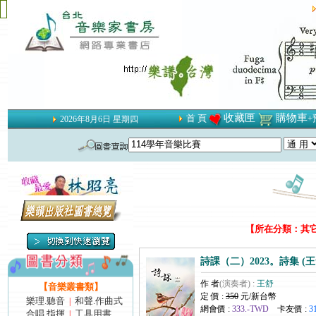
收藏匣
購物車
首 頁
+
2026年8月6日 星期四
【所在分類：其它 
詩課（二）2023。詩集 (
作 者
(演奏者) :
王舒
【音樂叢書類】
定 價 :
350
元/新台幣
樂理.聽音
和聲.作曲式
|
網會價 :
333.-TWD
卡友價 :
3
合唱.指揮
工具用書
|