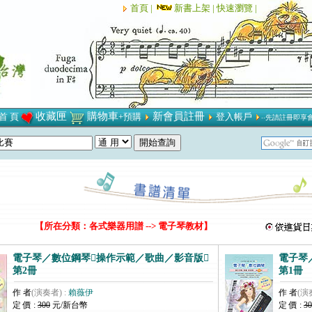
首頁 |
新書上架 |
快速瀏覽 |
收藏匣
購物車
新會員註冊
首 頁
+預購
登入帳戶
‧‧先請註冊即享
【所在分類：各式樂器用譜 --> 電子琴教材】
電子琴／數位鋼琴操作示範／歌曲／影音版
電子琴
第2冊
第1冊
作 者
(演奏者) :
賴薇伊
作 者
(演
定 價 :
300
元/新台幣
定 價 :
30