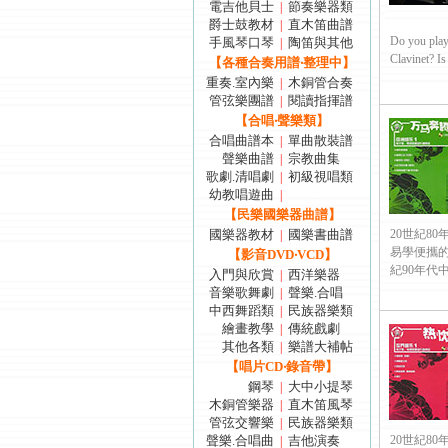
電吉他貝士
節奏樂器類
|
爵士鼓教材
直木笛曲譜
|
Do you play
手風琴口琴
陶笛與其他
|
Clavinet? Is 
【各種合奏用譜‧整理中】
重奏.室內樂
木銅管合奏
|
管弦樂團譜
閱讀指揮譜
|
【合唱‧聲樂類】
合唱曲譜本
單曲散裝譜
|
聲樂曲譜
宗教曲集
|
歌劇.清唱劇
初級視唱類
|
幼教唱遊曲
|
【民樂國樂器曲譜】
國樂器教材
國樂書曲譜
20世紀8
|
易學便攜
【影音DVD‧VCD】
紀90年代中
入門與欣賞
西洋樂器
|
音樂歌舞劇
聲樂.合唱
|
中西舞蹈類
民族器樂類
|
繪畫教學
傳統戲劇
|
其他各類
樂譜大補帖
|
【唱片CD‧錄音帶】
鋼琴
大中小提琴
|
木銅管樂器
直木笛風琴
|
管弦交響樂
民族器樂類
|
聲樂.合唱曲
吉他演奏
20世紀8
|