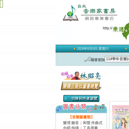
2026年8月8日 星期六
【音樂叢書類】
樂理.聽音
和聲.作曲式
|
合唱.指揮
工具用書
|