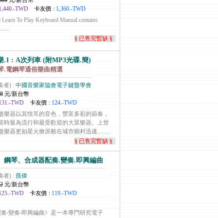
600
元/新台幣
1,440.-TWD
卡友價 :
1,360.-TWD
 Learn To Play Keyboard Manual contains
.....
§ 已售完暫缺 §
.1 : A次列車 (附MP3光碟.簡)
琴.電鋼琴通俗樂曲精選
奏者) :
中國音樂家協會電子鍵盤學會
8
元/新台幣
131.-TWD
卡友價 :
124.-TWD
鍵盤樂器以其悅耳的音色，豐富多彩的節奏，
當時最為流行和最受歡迎的大眾樂器。上世
器更如星火燎原般在城市鄉村迅速.........
§ 已售完暫缺 §
、鋼琴、合成器配奏.變奏.即興編曲
奏者) :
孫偉
2
元/新台幣
125.-TWD
卡友價 :
119.-TWD
配奏‧變奏‧即興編曲》是一本專門研究電子