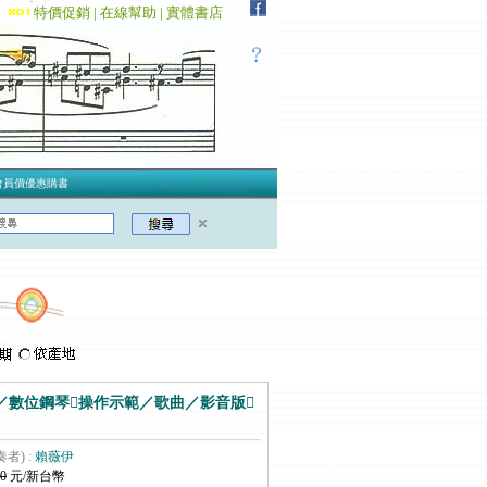
特價促銷 |
在線幫助 |
實體書店
會員價優惠購書
／數位鋼琴操作示範／歌曲／影音版
奏者) :
賴薇伊
0
元/新台幣