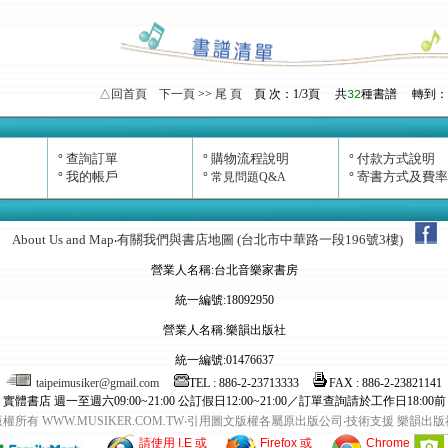
△回首頁
下一頁
>>
尾 頁
頁 次：
1
/3頁
共
種書譜
轉到：
32
查詢訂單
購物流程說明
付款方式說明
°
°
°
我的帳戶
寄書方式及費率
°
°
常見問題Q&A
°
About Us and Map
有關我們與書店地圖 (台北市中華路一段196號3樓)
‧
營業人名稱:台北音樂家書房
統一編號:18092950
營業人名稱:樂韻出版社
統一編號:01476637
taipeimusiker@gmail.com
TEL : 886-2-23713333
FAX : 886-2-23821141
實體書店 週一至週六09:00~21:00 公訂假日12:00~21:00／訂單查詢請於工作日18:00前
版權所有 WWW.MUSIKER.COM.TW‧引用圖文版權各屬原出版公司‧技術支援 樂韻出版
請使用 I.E 或
Firefox 或
Chrome