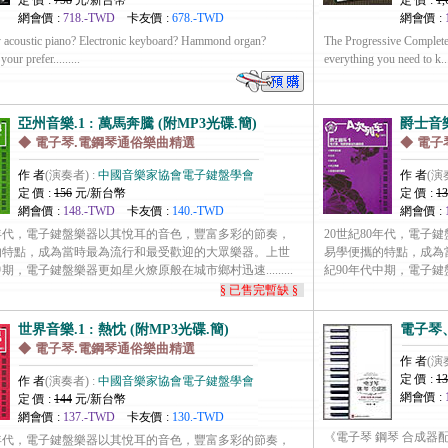
定 價 :
798
元/新台幣
定 價 :
1,
網會價 :
718.-TWD
卡友價 :
678.-TWD
網會價 :
 acoustic piano? Electronic keyboard? Hammond organ?
The Progressive Complete
your prefer.........
everything you need to k....
亞州音樂.1 : 萬馬奔騰 (附MP3光碟.簡)
爵士音樂
◆ 電子琴.電鋼琴通俗樂曲精選
◆ 電子
作 者
(演奏者) :
中國音樂家協會電子鍵盤學會
作 者
(演
定 價 :
156
元/新台幣
定 價 :
13
網會價 :
148.-TWD
卡友價 :
140.-TWD
網會價 :
0年代，電子鍵盤樂器以其悅耳的音色，豐富多彩的節奏，
20世紀80年代，電子
的特點，成為當時最為流行和最受歡迎的大眾樂器。上世
易學便攜的特點，成為
期，電子鍵盤樂器更如星火燎原般在城市鄉村迅速.........
紀90年代中期，電子鍵盤樂
§ 已售完暫缺 §
世界音樂.1 : 熱忱 (附MP3光碟.簡)
電子琴
◆ 電子琴.電鋼琴通俗樂曲精選
作 者
(演
定 價 :
13
作 者
(演奏者) :
中國音樂家協會電子鍵盤學會
網會價 :
定 價 :
144
元/新台幣
網會價 :
137.-TWD
卡友價 :
130.-TWD
《電子琴 鋼琴 合成器
0年代，電子鍵盤樂器以其悅耳的音色，豐富多彩的節奏，