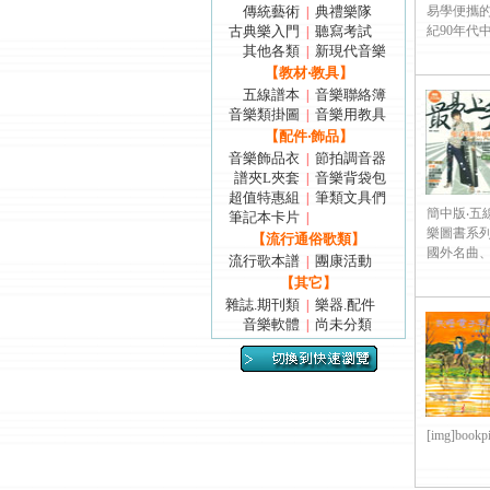
傳統藝術
典禮樂隊
易學便攜
|
古典樂入門
聽寫考試
紀90年代中
|
其他各類
新現代音樂
|
【教材‧教具】
五線譜本
音樂聯絡簿
|
音樂類掛圖
音樂用教具
|
【配件‧飾品】
音樂飾品衣
節拍調音器
|
譜夾L夾套
音樂背袋包
|
超值特惠組
筆類文具們
|
簡中版‧五
筆記本卡片
|
樂圖書系
【流行通俗歌類】
國外名曲、時
流行歌本譜
團康活動
|
【其它】
雜誌.期刊類
樂器.配件
|
音樂軟體
尚未分類
|
[img]bookpi