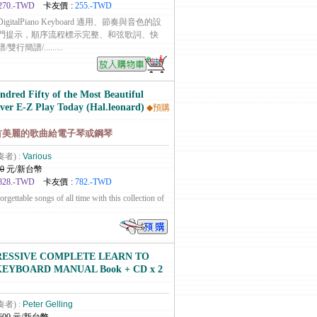
270.-TWD
卡友價 :
255.-TWD
talPiano Keyboard 適用、節奏與音色的設
門提示，順序流程標示完整、和弦歌詞、快
譜/.........
dred Fifty of the Most Beautiful
ver E-Z Play Today (Hal.leonard)
◆預購
0首美麗的歌曲給電子琴或鋼琴
奏者) :
Various
0
元/新台幣
828.-TWD
卡友價 :
782.-TWD
rgettable songs of all time with this collection of
ESSIVE COMPLETE LEARN TO
KEYBOARD MANUAL Book + CD x 2
奏者) :
Peter Gelling