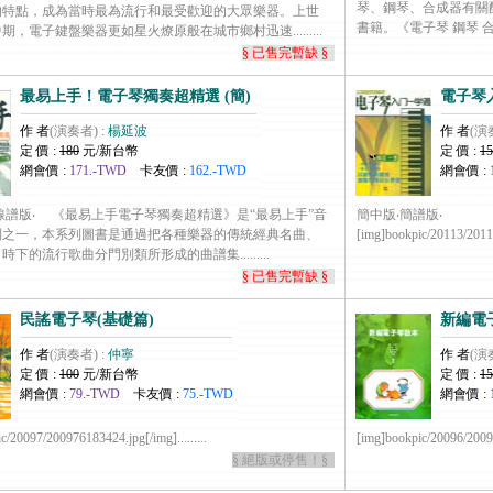
琴、鋼琴、合成器有關
的特點，成為當時最為流行和最受歡迎的大眾樂器。上世
書籍。《電子琴 鋼琴 合成器
期，電子鍵盤樂器更如星火燎原般在城市鄉村迅速.........
§ 已售完暫缺 §
最易上手！電子琴獨奏超精選 (簡)
電子琴入
作 者
(演奏者) :
楊延波
作 者
(演
定 價 :
180
元/新台幣
定 價 :
15
網會價 :
171.-TWD
卡友價 :
162.-TWD
網會價 :
線譜版‧ 《最易上手電子琴獨奏超精選》是“最易上手”音
簡中版‧簡譜版‧
列之一，本系列圖書是通過把各種樂器的傳統經典名曲、
[img]bookpic/20113/201132
下的流行歌曲分門別類所形成的曲譜集.........
§ 已售完暫缺 §
民謠電子琴(基礎篇)
新編電
作 者
(演奏者) :
仲寧
作 者
(演
定 價 :
100
元/新台幣
定 價 :
15
網會價 :
79.-TWD
卡友價 :
75.-TWD
網會價 :
c/20097/200976183424.jpg[/img].........
[img]bookpic/20096/200963
§ 絕版或停售！§