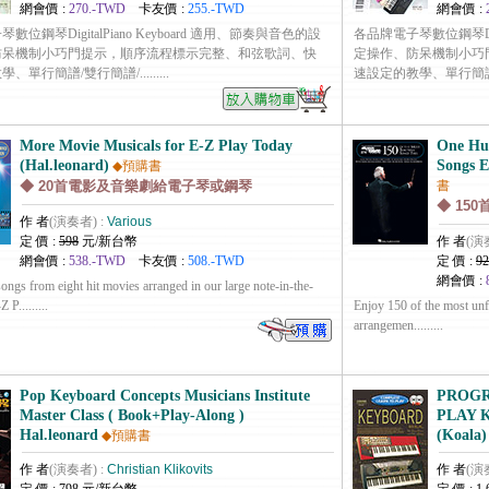
網會價 :
270.-TWD
卡友價 :
255.-TWD
網會價 :
數位鋼琴DigitalPiano Keyboard 適用、節奏與音色的設
各品牌電子琴數位鋼琴Digi
防呆機制小巧門提示，順序流程標示完整、和弦歌詞、快
定操作、防呆機制小巧
單行簡譜/雙行簡譜/.........
速設定的教學、單行簡譜/雙行簡
More Movie Musicals for E-Z Play Today
One Hun
(Hal.leonard)
Songs E
◆預購書
◆ 20首電影及音樂劇給電子琴或鋼琴
書
◆ 15
作 者
(演奏者) :
Various
定 價 :
598
元/新台幣
作 者
(演
網會價 :
538.-TWD
卡友價 :
508.-TWD
定 價 :
92
網會價 :
ongs from eight hit movies arranged in our large note-in-the-
 P.........
Enjoy 150 of the most unfo
arrangemen.........
Pop Keyboard Concepts Musicians Institute
PROGR
Master Class ( Book+Play-Along )
PLAY 
Hal.leonard
(Koala)
◆預購書
作 者
(演奏者) :
Christian Klikovits
作 者
(演