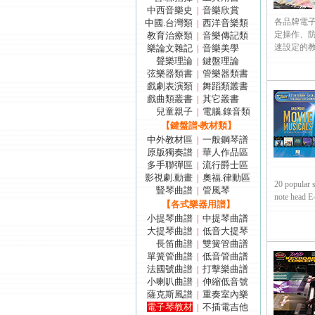
中西音樂史
音樂欣賞
|
各品牌電子琴
中國.台灣類
西洋音樂類
|
定操作、
教育治療類
音樂傳記類
|
速設定的教學、
樂論文雜記
音樂美學
|
聲樂理論
鍵盤理論
|
弦樂器類書
管樂器類書
|
戲劇表演類
舞蹈類叢書
|
戲曲類叢書
其它叢書
|
兒童親子
電腦.錄音類
|
【鍵盤譜‧教材類】
中外教材區
一般鋼琴譜
|
原版獨奏譜
華人作品區
|
多手聯彈區
流行爵士區
|
影視劇.動畫
奧福.律動區
|
20 popular s
豎琴曲譜
管風琴
|
note head E-Z
【各式樂器用譜】
小提琴曲譜
中提琴曲譜
|
大提琴曲譜
低音大提琴
|
長笛曲譜
雙簧管曲譜
|
單簧管曲譜
低音管曲譜
|
法國號曲譜
打擊樂曲譜
|
小喇叭曲譜
伸縮低音號
|
薩克斯風譜
重奏室內樂
|
電子琴教材
不插電吉他
|