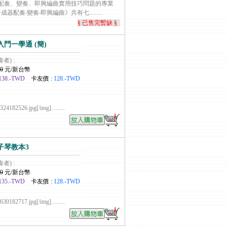
配奏、變奏、即興編曲實用技巧問題的專業
配奏‧變奏‧即興編曲》共有七.........
§ 已售完暫缺 §
門一學通 (簡)
奏者) :
0
元/新台幣
138.-TWD
卡友價 :
128.-TWD
4182526.jpg[/img].........
子琴教本3
奏者) :
0
元/新台幣
135.-TWD
卡友價 :
128.-TWD
0182717.jpg[/img].........