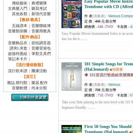
Easy Popular Movie Instru
傳統藝術
典禮樂隊
|
Trombone with CD (Alfred
古典樂入門
聽寫考試
|
其他各類
新現代音樂
|
作 者
(演奏者) :
Various Compo
【教材‧教具】
定 價 :
498
元/新台幣
五線譜本
音樂聯絡簿
|
網會價 :
448.-TWD
卡友價 :
4
音樂類掛圖
音樂用教具
|
Easy Popular Movie Instrumental Solos is an acces
【配件‧飾品】
hits for the b.........
音樂飾品衣
節拍調音器
|
譜夾L夾套
音樂背袋包
|
超值特惠組
筆類文具們
|
筆記本卡片
|
101 Simple Songs for Tro
【流行通俗歌類】
(Hal.leonard)
◆預購書
流行歌本譜
團康活動
|
◆ 101首流行歌曲給長號獨
【其它】
雜誌.期刊類
樂器.配件
|
作 者
(演奏者) :
Various
音樂軟體
尚未分類
|
定 價 :
798
元/新台幣
網會價 :
718.-TWD
卡友價 :
6
Take your flute playing to the next level with 101
beginner-friendly .........
First 50 Songs You Should 
Trombone (Hal.leonard)
◆