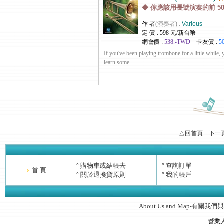
◆ 你應該用長號演奏的前 5
作 者
(演奏者) :
Various
定 價 :
598
元/新台幣
網會價 :
538.-TWD
卡友價 :
5
If you've been playing trombone for a little while,
learn some.........
△回首頁
下一
購物車或結帳去
查詢訂單
°
°
首 頁
關於退換貨原則
我的帳戶
°
°
About Us and Map
有關我們與
‧
營業