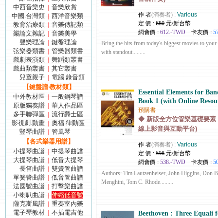
中西音樂史
音樂欣賞
|
作 者
(演奏者) :
Various
中國.台灣類
西洋音樂類
|
定 價 :
680
元/新台幣
教育治療類
音樂傳記類
|
網會價 :
612.-TWD
卡友價 :
5
樂論文雜記
音樂美學
|
聲樂理論
鍵盤理論
|
Bring the hits from today's biggest movies to you
弦樂器類書
管樂器類書
|
with standout.........
戲劇表演類
舞蹈類叢書
|
戲曲類叢書
其它叢書
|
兒童親子
電腦.錄音類
|
【鍵盤譜‧教材類】
Essential Elements for Ban
中外教材區
一般鋼琴譜
|
Book 1 (with Online Resou
原版獨奏譜
華人作品區
|
預購書
多手聯彈區
流行爵士區
|
◆ 新版全方位管樂基礎要素 –
影視劇.動畫
奧福.律動區
|
線上影音與互動平台)
豎琴曲譜
管風琴
|
【各式樂器用譜】
作 者
(演奏者) :
Various
小提琴曲譜
中提琴曲譜
|
定 價 :
598
元/新台幣
大提琴曲譜
低音大提琴
|
網會價 :
538.-TWD
卡友價 :
5
長笛曲譜
雙簧管曲譜
|
Authors: Tim Lautzenheiser, John Higgins, Don B
單簧管曲譜
低音管曲譜
|
Menghini, Tom C. Rhode.........
法國號曲譜
打擊樂曲譜
|
小喇叭曲譜
伸縮低音號
|
薩克斯風譜
重奏室內樂
|
電子琴教材
不插電吉他
|
Beethoven : Three Equali 