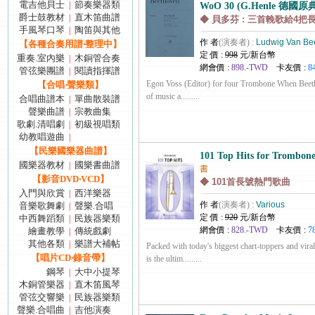
電吉他貝士
節奏樂器類
|
WoO 30 (G.Henle 德國原
爵士鼓教材
直木笛曲譜
|
◆ 貝多芬 : 三首輓歌給4把長號
手風琴口琴
陶笛與其他
|
作 者
(演奏者) :
Ludwig Van Be
【各種合奏用譜‧整理中】
定 價 :
998
元/新台幣
重奏.室內樂
木銅管合奏
|
網會價 :
898.-TWD
卡友價 :
8
管弦樂團譜
閱讀指揮譜
|
Egon Voss (Editor) for four Trombone When Beetho
【合唱‧聲樂類】
of music a.........
合唱曲譜本
單曲散裝譜
|
聲樂曲譜
宗教曲集
|
歌劇.清唱劇
初級視唱類
|
幼教唱遊曲
|
【民樂國樂器曲譜】
101 Top Hits for Trombone
國樂器教材
國樂書曲譜
|
書
【影音DVD‧VCD】
◆ 101首長號熱門歌曲
入門與欣賞
西洋樂器
|
作 者
(演奏者) :
Various
音樂歌舞劇
聲樂.合唱
|
定 價 :
920
元/新台幣
中西舞蹈類
民族器樂類
|
網會價 :
828.-TWD
卡友價 :
7
繪畫教學
傳統戲劇
|
其他各類
樂譜大補帖
|
Packed with today's biggest chart-toppers and viral
【唱片CD‧錄音帶】
is the ultim.........
鋼琴
大中小提琴
|
木銅管樂器
直木笛風琴
|
管弦交響樂
民族器樂類
|
聲樂.合唱曲
吉他演奏
|