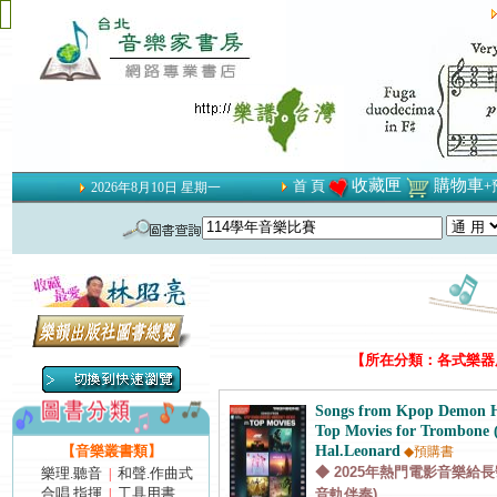
收藏匣
購物車
首 頁
+
2026年8月10日 星期一
【所在分類：各式樂器用
Songs from Kpop Demon H
Top Movies for Trombone 
【音樂叢書類】
Hal.Leonard
◆預購書
◆ 2025年熱門電影音樂給長
樂理.聽音
和聲.作曲式
|
合唱.指揮
工具用書
|
音軌伴奏)