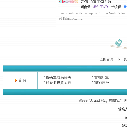
定 價 :
998
元/新台幣
網會價 :
898.-TWD
卡友價 :
8
Teach violin with the popular Suzuki Violin Scho
of Talent Ed.........
△回首頁
下一頁
購物車或結帳去
查詢訂單
°
°
首 頁
關於退換貨原則
我的帳戶
°
°
About Us and Map
有關我們與
‧
營業
營