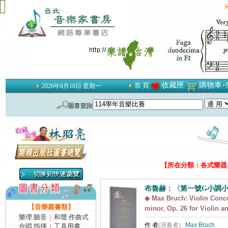
收藏匣
購物車
首 頁
+
2026年8月10日 星期一
【所在分類：各式樂器用
布魯赫：〈第一號G小調
◆ Max Bruch: Violin Conce
【音樂叢書類】
minor, Op. 26 for Violin a
樂理.聽音
和聲.作曲式
|
作 者
(演奏者) :
Max Bruch
合唱.指揮
工具用書
|