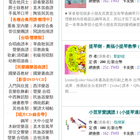
網會價 :
162.-TWD
卡友價 :
1
電吉他貝士
節奏樂器類
|
爵士鼓教材
直木笛曲譜
|
手風琴口琴
陶笛與其他
|
■ 筆者發現很多小朋友其實是沒有學過鋼琴
理教材內容都是以鋼琴為主，所以才寫了這
【各種合奏用譜‧整理中】
是一本專為學習小提琴小朋友而寫的樂裡練習測驗本，.
重奏.室內樂
木銅管合奏
|
管弦樂團譜
閱讀指揮譜
|
【合唱‧聲樂類】
合唱曲譜本
單曲散裝譜
|
提琴樹 - 奧福小提琴教學 (一
聲樂曲譜
宗教曲集
|
歌劇.清唱劇
初級視唱類
|
作 者
(演奏者) :
劉妙紋
幼教唱遊曲
|
定 價 :
280
元/新台幣
【民樂國樂器曲譜】
網會價 :
252.-TWD
卡友價 :
2
國樂器教材
國樂書曲譜
|
【影音DVD‧VCD】
[center][color=blue]本書為彩色印刷之
入門與欣賞
西洋樂器
成果，推薦給全台老師們！[/color] 課本 + QR
|
音樂歌舞劇
聲樂.合唱
能.........
|
中西舞蹈類
民族器樂類
|
繪畫教學
傳統戲劇
|
其他各類
樂譜大補帖
|
小荳芽愛讀譜.1 (小提琴適
【唱片CD‧錄音帶】
鋼琴
大中小提琴
|
作 者
(演奏者) :
指揮家
木銅管樂器
直木笛風琴
|
定 價 :
180
元/新台幣
管弦交響樂
民族器樂類
|
網會價 :
162.-TWD
卡友價 :
1
聲樂.合唱曲
吉他演奏
|