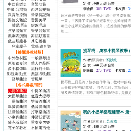
定 價 :
400
元/新台幣
中西音樂史
音樂欣賞
|
網會價 :
366.-TWD
卡友價 :
3
中國.台灣類
西洋音樂類
|
教育治療類
音樂傳記類
|
這次會將布魯赫《第一號G小調小提琴協奏曲
樂論文雜記
音樂美學
|
一首，主因除了這首作品經常被小提琴老師選
聲樂理論
鍵盤理論
|
每位小提琴家必練的曲目外，這首曲目的鋼琴
弦樂器類書
管樂器類書
|
能.........
戲劇表演類
舞蹈類叢書
|
戲曲類叢書
其它叢書
|
兒童親子
電腦.錄音類
|
提琴樹 - 奧福小提琴教學 (三
【鍵盤譜‧教材類】
中外教材區
一般鋼琴譜
|
作 者
(演奏者) :
劉妙紋
原版獨奏譜
華人作品區
|
定 價 :
300
元/新台幣
多手聯彈區
流行爵士區
|
網會價 :
270.-TWD
卡友價 :
2
影視劇.動畫
奧福.律動區
|
豎琴曲譜
管風琴
|
提琴樹三冊是為了協奏曲作準備，教材中的補
【各式樂器用譜】
三冊很好的輔助教材。 彩色印刷，重新錄音
小提琴曲譜
中提琴曲譜
|
號及表情符號， 都有用彩色輔助記憶，是很好的提...
大提琴曲譜
低音大提琴
|
長笛曲譜
雙簧管曲譜
|
單簧管曲譜
低音管曲譜
|
法國號曲譜
打擊樂曲譜
|
我的小提琴樂理練習本 第
小喇叭曲譜
伸縮低音號
|
作 者
(演奏者) :
吳英杰
薩克斯風譜
重奏室內樂
|
定 價 :
180
元/新台幣
電子琴教材
不插電吉他
|