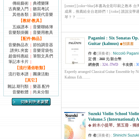
傳統藝術
典禮樂隊
|
[center] [color=blue]本書為全彩印刷之
古典樂入門
聽寫考試
|
成果，推薦給全台老師們！[/color] 誰說沒
其他各類
新現代音樂
|
琴？？ .........
【教材‧教具】
五線譜本
音樂聯絡簿
|
音樂類掛圖
音樂用教具
|
Paganini : Six Sonatas Op.
【配件‧飾品】
Guitar (kalmus)
◆預購書
音樂飾品衣
節拍調音器
|
譜夾L夾套
音樂背袋包
|
作 者
(演奏者) :
Niccolò Pagani
超值特惠組
筆類文具們
|
定 價 :
360
元/新台幣
筆記本卡片
|
網會價 :
324.-TWD
卡友價 :
3
【流行通俗歌類】
Expertly arranged Classical Guitar Ensemble by N
流行歌本譜
團康活動
|
Kalmus Edi.........
【其它】
雜誌.期刊類
樂器.配件
|
音樂軟體
尚未分類
|
Suzuki Violin School Viol
Volume.5 (International) A
◆ 鈴木小提琴。第五冊 - 獨
作 者
(演奏者) :
Shinichi Suzuki