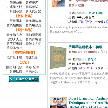
◆ 口琴有氧操 - 42週的訓練
傳統藝術
典禮樂隊
|
合所有程度
古典樂入門
聽寫考試
|
其他各類
新現代音樂
|
作 者
(演奏者) :
David Harp
【教材‧教具】
定 價 :
798
元/新台幣
五線譜本
音樂聯絡簿
|
網會價 :
718.-TWD
卡友價 :
6
音樂類掛圖
音樂用教具
|
for Developing, Improving, and Maintaining Har
【配件‧飾品】
Harmonica Aerobics of.........
音樂飾品衣
節拍調音器
|
譜夾L夾套
音樂背袋包
|
超值特惠組
筆類文具們
|
手風琴基礎教本：初級
筆記本卡片
|
◆ Accordion method for b
【流行通俗歌類】
流行歌本譜
團康活動
|
作 者
(演奏者) :
蔡偉靖
【其它】
定 價 :
680
元/新台幣
雜誌.期刊類
樂器.配件
|
網會價 :
612.-TWD
卡友價 :
5
音樂軟體
尚未分類
|
作者蔡偉靖於2011年赴手風琴的故鄉奧地利
的義大利以及法國學習歐洲各國的音樂文化，
琴家Frank Marocco（1931-2012）。返.........
Blues Harmonica - Authent
Techniques of the Great
(Book/DVDx1) Hal.Leonar