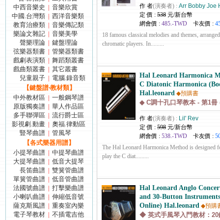
作 者
(演奏者) :
Arr Bobby Joe
中西音樂史
音樂欣賞
|
定 價 :
538
元/新台幣
中國.台灣類
西洋音樂類
|
網會價 :
485.-TWD
卡友價 :
4
教育治療類
音樂傳記類
|
樂論文雜記
音樂美學
|
18 famous classical melodies and themes, arranged
聲樂理論
鍵盤理論
|
chromatic players. In.........
弦樂器類書
管樂器類書
|
戲劇表演類
舞蹈類叢書
|
戲曲類叢書
其它叢書
|
Hal Leonard Harmonica Me
兒童親子
電腦.錄音類
|
C Diatonic Harmonica (Bo
【鍵盤譜‧教材類】
Hal.leonard
◆預購書
中外教材區
一般鋼琴譜
|
◆ C調十孔口琴教本 - 第1冊
原版獨奏譜
華人作品區
|
多手聯彈區
流行爵士區
|
作 者
(演奏者) :
Lil' Rev
影視劇.動畫
奧福.律動區
|
定 價 :
598
元/新台幣
豎琴曲譜
管風琴
|
網會價 :
538.-TWD
卡友價 :
5
【各式樂器用譜】
The Hal Leonard Harmonica Method is designed for
小提琴曲譜
中提琴曲譜
|
play the C diat.........
大提琴曲譜
低音大提琴
|
長笛曲譜
雙簧管曲譜
|
單簧管曲譜
低音管曲譜
|
法國號曲譜
打擊樂曲譜
Hal Leonard Anglo Concer
|
小喇叭曲譜
伸縮低音號
and 30-Button Instrument
|
薩克斯風譜
重奏室內樂
Online) Hal.leonard
|
◆預購
電子琴教材
不插電吉他
|
◆ 英式手風琴入門教材：20