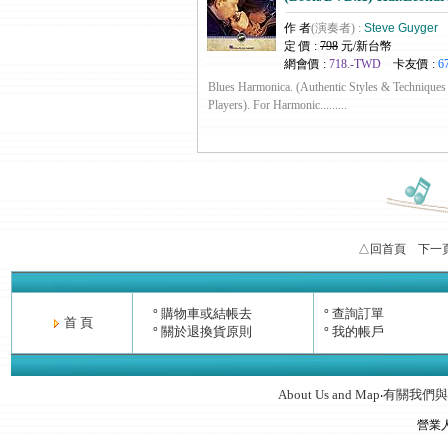
作 者
(演奏者) :
Steve Guyger
定 價 :
798
元/新台幣
網會價 :
718.-TWD
卡友價 :
6
Blues Harmonica. (Authentic Styles & Techniques 
Players). For Harmonic.........
△回首頁
下一
購物車或結帳去
查詢訂單
°
°
首 頁
關於退換貨原則
我的帳戶
°
°
About Us and Map
有關我們與
‧
營業