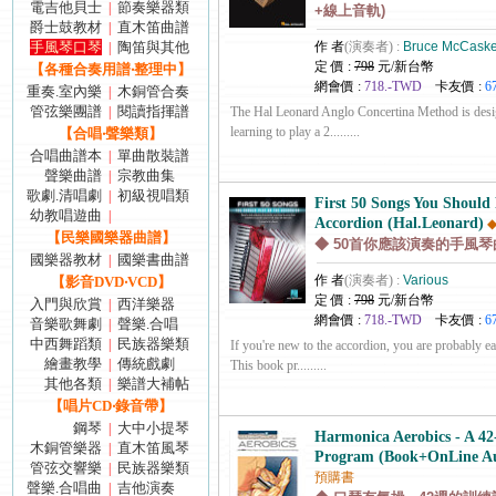
電吉他貝士
節奏樂器類
|
+線上音軌)
爵士鼓教材
直木笛曲譜
|
手風琴口琴
陶笛與其他
作 者
(演奏者) :
Bruce McCask
|
定 價 :
798
元/新台幣
【各種合奏用譜‧整理中】
網會價 :
718.-TWD
卡友價 :
6
重奏.室內樂
木銅管合奏
|
管弦樂團譜
閱讀指揮譜
|
The Hal Leonard Anglo Concertina Method is desi
learning to play a 2.........
【合唱‧聲樂類】
合唱曲譜本
單曲散裝譜
|
聲樂曲譜
宗教曲集
|
歌劇.清唱劇
初級視唱類
|
First 50 Songs You Should 
幼教唱遊曲
|
Accordion (Hal.Leonard)
【民樂國樂器曲譜】
◆ 50首你應該演奏的手風琴
國樂器教材
國樂書曲譜
|
作 者
(演奏者) :
Various
【影音DVD‧VCD】
定 價 :
798
元/新台幣
入門與欣賞
西洋樂器
|
網會價 :
718.-TWD
卡友價 :
6
音樂歌舞劇
聲樂.合唱
|
中西舞蹈類
民族器樂類
|
If you're new to the accordion, you are probably e
繪畫教學
傳統戲劇
|
This book pr.........
其他各類
樂譜大補帖
|
【唱片CD‧錄音帶】
鋼琴
大中小提琴
|
Harmonica Aerobics - A 4
木銅管樂器
直木笛風琴
|
Program (Book+OnLine Au
管弦交響樂
民族器樂類
|
預購書
聲樂.合唱曲
吉他演奏
|