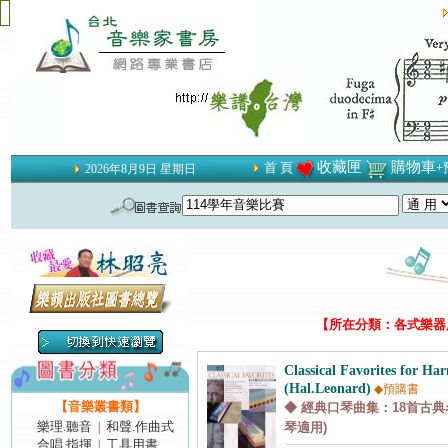
收藏匣
購物車
首 頁
+
2026年8月9日 星期日
【所在分類：各式樂器用
Classical Favorites for Ha
(Hal.Leonard)
◆預購書
【音樂叢書類】
◆ 經典口琴曲集：18首古典
樂理.聽音
和聲.作曲式
|
琴適用)
合唱.指揮
工具用書
|