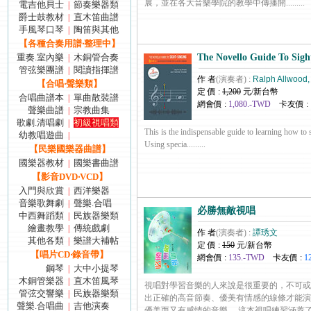
展，並在各大音樂學院的教學中傳播開.........
電吉他貝士
節奏樂器類
|
爵士鼓教材
直木笛曲譜
|
手風琴口琴
陶笛與其他
|
【各種合奏用譜‧整理中】
重奏.室內樂
木銅管合奏
The Novello Guide To Sigh
|
管弦樂團譜
閱讀指揮譜
|
作 者
(演奏者) :
Ralph Allwood,
【合唱‧聲樂類】
定 價 :
1,200
元/新台幣
合唱曲譜本
單曲散裝譜
|
網會價 :
1,080.-TWD
卡友價 :
聲樂曲譜
宗教曲集
|
歌劇.清唱劇
初級視唱類
|
This is the indispensable guide to learning how to 
幼教唱遊曲
|
Using specia.........
【民樂國樂器曲譜】
國樂器教材
國樂書曲譜
|
【影音DVD‧VCD】
入門與欣賞
西洋樂器
|
音樂歌舞劇
聲樂.合唱
|
必勝無敵視唱
中西舞蹈類
民族器樂類
|
繪畫教學
傳統戲劇
|
作 者
(演奏者) :
譚琇文
其他各類
樂譜大補帖
|
定 價 :
150
元/新台幣
【唱片CD‧錄音帶】
網會價 :
135.-TWD
卡友價 :
1
鋼琴
大中小提琴
|
木銅管樂器
直木笛風琴
|
視唱對學習音樂的人來說是很重要的，不可或
管弦交響樂
民族器樂類
|
出正確的高音節奏、優美有情感的線條才能演
聲樂.合唱曲
吉他演奏
|
優美而又有感情的音樂。 這本視唱練習涵蓋了幾種不同