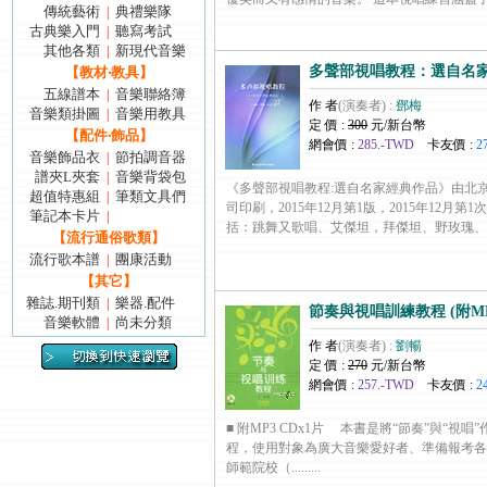
傳統藝術
典禮樂隊
|
古典樂入門
聽寫考試
|
其他各類
新現代音樂
|
多聲部視唱教程：選自名
【教材‧教具】
五線譜本
音樂聯絡簿
|
作 者
(演奏者) :
鄧梅
音樂類掛圖
音樂用教具
|
定 價 :
300
元/新台幣
【配件‧飾品】
網會價 :
285.-TWD
卡友價 :
2
音樂飾品衣
節拍調音器
|
譜夾L夾套
音樂背袋包
|
《多聲部視唱教程:選自名家經典作品》由北
超值特惠組
筆類文具們
|
司印刷，2015年12月第1版，2015年12月第
筆記本卡片
|
括：跳舞又歌唱、艾傑坦，拜傑坦、野玫瑰、聽，聽..
【流行通俗歌類】
流行歌本譜
團康活動
|
【其它】
雜誌.期刊類
樂器.配件
|
節奏與視唱訓練教程 (附MP3
音樂軟體
尚未分類
|
作 者
(演奏者) :
劉暢
定 價 :
270
元/新台幣
網會價 :
257.-TWD
卡友價 :
2
■ 附MP3 CDx1片 本書是將“節奏”​​與“
程，使用對象為廣大音樂愛好者、準備報考各
師範院校（.........