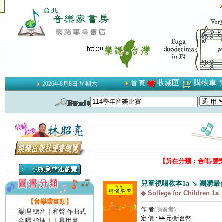
收藏匣
購物車
首 頁
+
2026年8月8日 星期六
【所在分類：合唱‧聲樂
兒童視唱教本1a ↘ 團購最低
◆ Solfege for Children 1a
【音樂叢書類】
作 者
(演奏者) :
樂理.聽音
和聲.作曲式
|
定 價 :
55
元/新台幣
合唱.指揮
工具用書
|