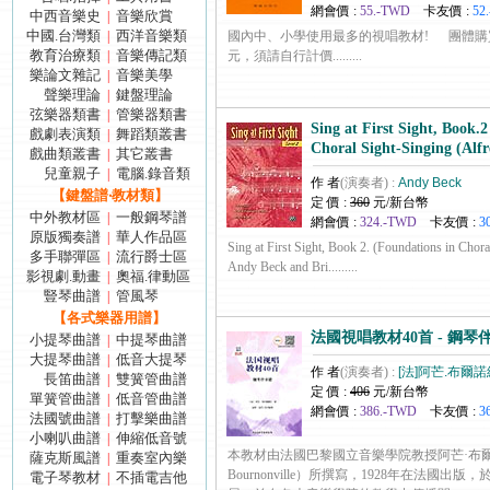
網會價 :
55.-TWD
卡友價 :
52
中西音樂史
音樂欣賞
|
中國.台灣類
西洋音樂類
|
國內中、小學使用最多的視唱教材! 團體購買
教育治療類
音樂傳記類
|
元，須請自行計價.........
樂論文雜記
音樂美學
|
聲樂理論
鍵盤理論
|
弦樂器類書
管樂器類書
|
Sing at First Sight, Book.2
戲劇表演類
舞蹈類叢書
|
Choral Sight-Singing (Alfr
戲曲類叢書
其它叢書
|
兒童親子
電腦.錄音類
|
作 者
(演奏者) :
Andy Beck
【鍵盤譜‧教材類】
定 價 :
360
元/新台幣
中外教材區
一般鋼琴譜
|
網會價 :
324.-TWD
卡友價 :
3
原版獨奏譜
華人作品區
|
Sing at First Sight, Book 2. (Foundations in Chora
多手聯彈區
流行爵士區
|
Andy Beck and Bri.........
影視劇.動畫
奧福.律動區
|
豎琴曲譜
管風琴
|
【各式樂器用譜】
法國視唱教材40首 - 鋼琴
小提琴曲譜
中提琴曲譜
|
大提琴曲譜
低音大提琴
|
作 者
(演奏者) :
[法]阿芒.布爾
長笛曲譜
雙簧管曲譜
|
定 價 :
406
元/新台幣
單簧管曲譜
低音管曲譜
|
網會價 :
386.-TWD
卡友價 :
3
法國號曲譜
打擊樂曲譜
|
小喇叭曲譜
伸縮低音號
|
本教材由法國巴黎國立音樂學院教授阿芒·布爾諾
薩克斯風譜
重奏室內樂
|
Bournonville）所撰寫，1928年在法國出
電子琴教材
不插電吉他
|