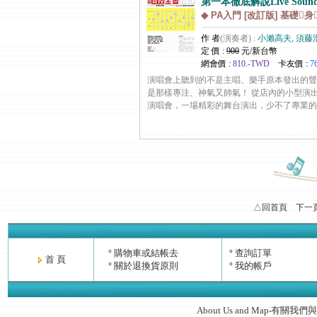
第一本徹底解說Live So
◆ PA入門 [改訂版] 基礎
作 者
(演奏者) :
小瀨高夫, 須藤
定 價 :
900
元/新台幣
網會價 :
810.-TWD
卡友價 :
7
演唱會上聽到的不是主唱、樂手原本發出的聲
是那樣專注、神氣又帥氣！ 從店內的小型演
演唱會，一場精彩的舞台演出，少不了專業的音控師。.
△回首頁
下一
購物車或結帳去
查詢訂單
°
°
首 頁
關於退換貨原則
我的帳戶
°
°
About Us and Map
有關我們與
‧