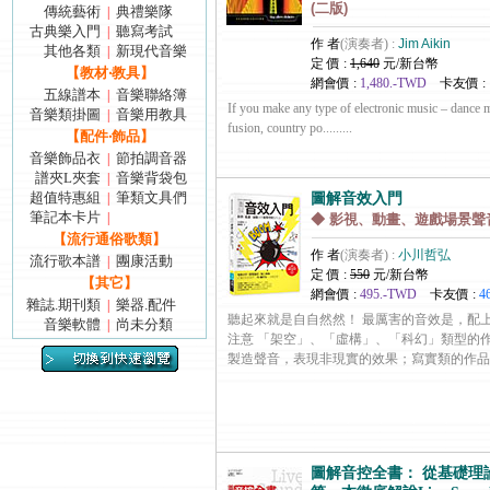
(二版)
傳統藝術
典禮樂隊
|
古典樂入門
聽寫考試
|
作 者
(演奏者) :
Jim Aikin
其他各類
新現代音樂
|
定 價 :
1,640
元/新台幣
【教材‧教具】
網會價 :
1,480.-TWD
卡友價 :
五線譜本
音樂聯絡簿
|
If you make any type of electronic music – dance m
音樂類掛圖
音樂用教具
|
fusion, country po.........
【配件‧飾品】
音樂飾品衣
節拍調音器
|
譜夾L夾套
音樂背袋包
|
超值特惠組
筆類文具們
|
圖解音效入門
筆記本卡片
|
◆ 影視、動畫、遊戲場景聲
【流行通俗歌類】
作 者
(演奏者) :
小川哲弘
流行歌本譜
團康活動
|
定 價 :
550
元/新台幣
【其它】
網會價 :
495.-TWD
卡友價 :
4
雜誌.期刊類
樂器.配件
|
聽起來就是自自然然！ 最厲害的音效是，配
音樂軟體
尚未分類
|
注意 「架空」、「虛構」、「科幻」類型的
製造聲音，表現非現實的效果；寫實類的作品，以收錄.
圖解音控全書： 從基礎理