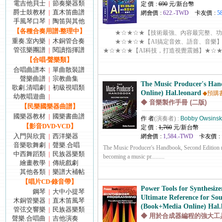
電吉他貝士
節奏樂器類
|
定 價 :
690
元/新台幣
爵士鼓教材
直木笛曲譜
|
網會價 :
622.-TWD
卡友價 :
5
手風琴口琴
陶笛與其他
|
【各種合奏用譜‧整理中】
★☆★☆★【技術最強、內容最完整、功
重奏.室內樂
木銅管合奏
|
★☆★☆★【AI搞定音效、語音、音
管弦樂團譜
閱讀指揮譜
|
★☆★☆★【AI科技，打造視覺震撼】★☆★☆★ ..
【合唱‧聲樂類】
合唱曲譜本
單曲散裝譜
|
聲樂曲譜
宗教曲集
|
The Music Producer's Ha
歌劇.清唱劇
初級視唱類
|
Online) Hal.leonard
◆預購
幼教唱遊曲
|
◆ 音樂製作手冊 (二版)
【民樂國樂器曲譜】
國樂器教材
國樂書曲譜
|
作 者
(演奏者) :
Bobby Owsinsk
【影音DVD‧VCD】
定 價 :
1,760
元/新台幣
入門與欣賞
西洋樂器
|
網會價 :
1,584.-TWD
卡友價 :
音樂歌舞劇
聲樂.合唱
|
The Music Producer's Handbook, Second Edition re
中西舞蹈類
民族器樂類
|
becoming a music pr.........
繪畫教學
傳統戲劇
|
其他各類
樂譜大補帖
|
【唱片CD‧錄音帶】
Power Tools for Synthesi
鋼琴
大中小提琴
|
Ultimate Reference for So
木銅管樂器
直木笛風琴
|
(Book+Media Online) Hal.
管弦交響樂
民族器樂類
|
◆ 用於合成器編程的強大工
聲樂.合唱曲
吉他演奏
|