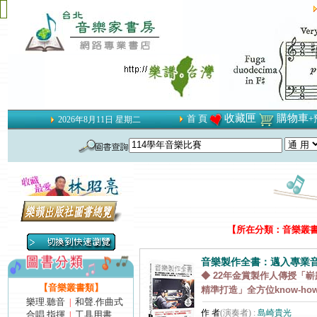
收藏匣
購物車
首 頁
+
2026年8月11日 星期二
【所在分類：音樂叢書類
音樂製作全書：邁入專業
◆ 22年金賞製作人傳授「
【音樂叢書類】
精準打造」全方位know-ho
樂理.聽音
和聲.作曲式
|
作 者
(演奏者) :
島崎貴光
合唱.指揮
工具用書
|