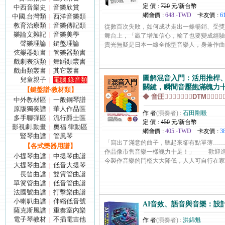
定 價 :
720
元/新台幣
中西音樂史
音樂欣賞
|
網會價 :
648.-TWD
卡友價 :
6
中國.台灣類
西洋音樂類
|
教育治療類
音樂傳記類
|
從數百次失敗，如何成功走出一條暢銷、受獎
樂論文雜記
音樂美學
|
舞台上，「贏了增加信心，輸了也要變成經驗
聲樂理論
鍵盤理論
|
貴光無疑是日本一線全能型音樂人，身兼作曲家／作詞.
弦樂器類書
管樂器類書
|
戲劇表演類
舞蹈類叢書
|
戲曲類叢書
其它叢書
|
圖解混音入門：活用推桿、
兒童親子
電腦.錄音類
|
關鍵，瞬間音壓飽滿魄力
【鍵盤譜‧教材類】
◆ 音圧DTM
中外教材區
一般鋼琴譜
|
原版獨奏譜
華人作品區
|
作 者
(演奏者) :
石田剛毅
多手聯彈區
流行爵士區
|
定 價 :
450
元/新台幣
影視劇.動畫
奧福.律動區
|
網會價 :
405.-TWD
卡友價 :
3
豎琴曲譜
管風琴
|
「寫出了滿意的曲子，聽起來卻有點單薄…
【各式樂器用譜】
作品像市售音樂一樣魄力十足！」 歡迎進
小提琴曲譜
中提琴曲譜
|
今製作音樂的門檻大大降低，人人可自行在家創作、編.
大提琴曲譜
低音大提琴
|
長笛曲譜
雙簧管曲譜
|
單簧管曲譜
低音管曲譜
|
法國號曲譜
打擊樂曲譜
|
小喇叭曲譜
伸縮低音號
|
AI音效、語音與音樂：設
薩克斯風譜
重奏室內樂
|
電子琴教材
不插電吉他
|
作 者
(演奏者) :
洪錦魁