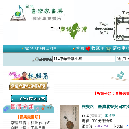
收藏匣
購物車
首 頁
+
2026年8月9日 星期日
【所在分類：音樂叢書類
根與路：臺灣北管與日本
作 者
(演奏者) :
李婧慧
【音樂叢書類】
定 價 :
300
元/新台幣
樂理.聽音
和聲.作曲式
|
網會價 :
270.-TWD
卡友價 :
2
合唱.指揮
工具用書
|