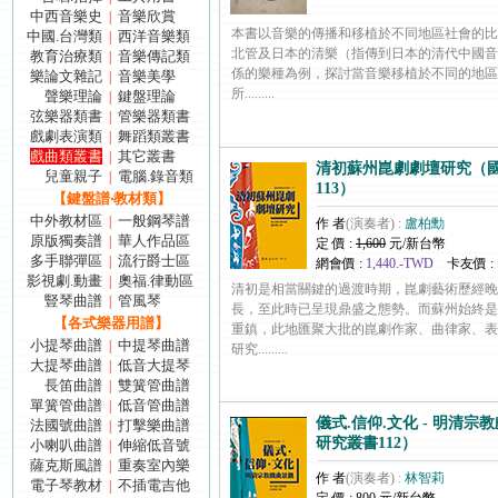
中西音樂史
音樂欣賞
|
本書以音樂的傳播和移植於不同地區社會的比
中國.台灣類
西洋音樂類
|
北管及日本的清樂（指傳到日本的清代中國音
教育治療類
音樂傳記類
|
係的樂種為例，探討當音樂移植於不同的地區
樂論文雜記
音樂美學
|
所.........
聲樂理論
鍵盤理論
|
弦樂器類書
管樂器類書
|
戲劇表演類
舞蹈類叢書
|
戲曲類叢書
其它叢書
|
清初蘇州崑劇劇壇研究（
兒童親子
電腦.錄音類
|
113）
【鍵盤譜‧教材類】
中外教材區
一般鋼琴譜
|
作 者
(演奏者) :
盧柏勳
原版獨奏譜
華人作品區
|
定 價 :
1,600
元/新台幣
多手聯彈區
流行爵士區
|
網會價 :
1,440.-TWD
卡友價 :
影視劇.動畫
奧福.律動區
|
清初是相當關鍵的過渡時期，崑劇藝術歷經晚
豎琴曲譜
管風琴
|
長，至此時已呈現鼎盛之態勢。而蘇州始終是
【各式樂器用譜】
重鎮，此地匯聚大批的崑劇作家、曲律家、表
小提琴曲譜
中提琴曲譜
|
研究.........
大提琴曲譜
低音大提琴
|
長笛曲譜
雙簧管曲譜
|
單簧管曲譜
低音管曲譜
|
儀式.信仰.文化 - 明清
法國號曲譜
打擊樂曲譜
|
研究叢書112）
小喇叭曲譜
伸縮低音號
|
薩克斯風譜
重奏室內樂
|
作 者
(演奏者) :
林智莉
電子琴教材
不插電吉他
|