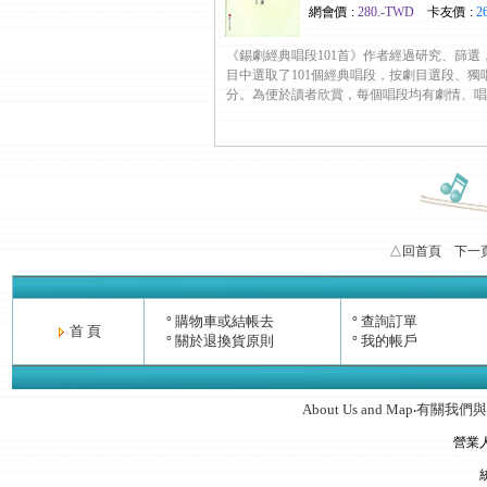
網會價 :
280.-TWD
卡友價 :
2
《錫劇經典唱段101首》作者經過研究、篩選
目中選取了101個經典唱段，按劇目選段、獨
分。為便於讀者欣賞，每個唱段均有劇情、唱段及演員
△回首頁
下一
購物車或結帳去
查詢訂單
°
°
首 頁
關於退換貨原則
我的帳戶
°
°
About Us and Map
有關我們與
‧
營業