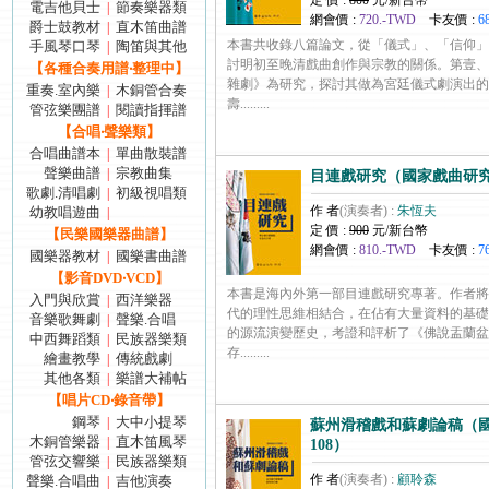
定 價 :
800
元/新台幣
電吉他貝士
節奏樂器類
|
網會價 :
720.-TWD
卡友價 :
6
爵士鼓教材
直木笛曲譜
|
本書共收錄八篇論文，從「儀式」、「信仰」
手風琴口琴
陶笛與其他
|
討明初至晚清戲曲創作與宗教的關係。第壹、
【各種合奏用譜‧整理中】
雜劇》為研究，探討其做為宮廷儀式劇演出的
重奏.室內樂
木銅管合奏
|
壽.........
管弦樂團譜
閱讀指揮譜
|
【合唱‧聲樂類】
合唱曲譜本
單曲散裝譜
|
聲樂曲譜
宗教曲集
|
目連戲研究（國家戲曲研究
歌劇.清唱劇
初級視唱類
|
作 者
(演奏者) :
朱恆夫
幼教唱遊曲
|
定 價 :
900
元/新台幣
【民樂國樂器曲譜】
網會價 :
810.-TWD
卡友價 :
7
國樂器教材
國樂書曲譜
|
【影音DVD‧VCD】
本書是海內外第一部目連戲研究專著。作者將
入門與欣賞
西洋樂器
|
代的理性思維相結合，在佔有大量資料的基礎
音樂歌舞劇
聲樂.合唱
|
的源流演變歷史，考證和評析了《佛說盂蘭盆
中西舞蹈類
民族器樂類
|
存.........
繪畫教學
傳統戲劇
|
其他各類
樂譜大補帖
|
【唱片CD‧錄音帶】
鋼琴
大中小提琴
|
蘇州滑稽戲和蘇劇論稿（
木銅管樂器
直木笛風琴
|
108）
管弦交響樂
民族器樂類
|
作 者
(演奏者) :
顧聆森
聲樂.合唱曲
吉他演奏
|