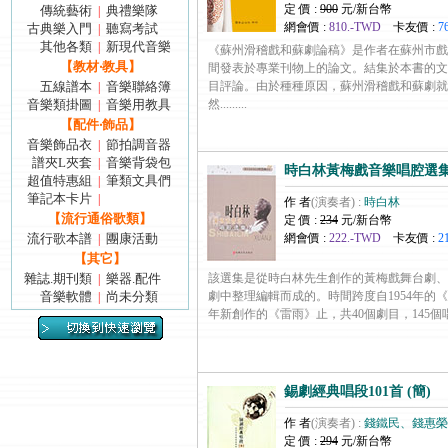
定 價 :
900
元/新台幣
傳統藝術
典禮樂隊
|
網會價 :
810.-TWD
卡友價 :
7
古典樂入門
聽寫考試
|
其他各類
新現代音樂
|
《蘇州滑稽戲和蘇劇論稿》是作者在蘇州市戲
【教材‧教具】
間發表於專業刊物上的論文。結集於本書的文
五線譜本
音樂聯絡簿
目評論。由於種種原因，蘇州滑稽戲和蘇劇就
|
音樂類掛圖
音樂用教具
然.........
|
【配件‧飾品】
音樂飾品衣
節拍調音器
|
譜夾L夾套
音樂背袋包
|
時白林黃梅戲音樂唱腔選集 
超值特惠組
筆類文具們
|
筆記本卡片
|
作 者
(演奏者) :
時白林
【流行通俗歌類】
定 價 :
234
元/新台幣
流行歌本譜
團康活動
網會價 :
222.-TWD
卡友價 :
2
|
【其它】
雜誌.期刊類
樂器.配件
該選集是從時白林先生創作的黃梅戲舞台劇、
|
音樂軟體
尚未分類
劇中整理編輯而成的。時間跨度自1954年的《
|
年新創作的《雷雨》止，共40個劇目，145個唱段，有.
錫劇經典唱段101首 (簡)
作 者
(演奏者) :
錢鐵民、錢惠榮
定 價 :
294
元/新台幣