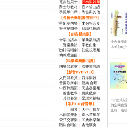
電吉他貝士
節奏樂器類
|
爵士鼓教材
直木笛曲譜
|
手風琴口琴
陶笛與其他
|
【各種合奏用譜‧整理中】
重奏.室內樂
木銅管合奏
|
管弦樂團譜
閱讀指揮譜
|
【合唱‧聲樂類】
合唱曲譜本
單曲散裝譜
|
小合奏樂曲
聲樂曲譜
宗教曲集
|
木琴 [img]boo
歌劇.清唱劇
初級視唱類
|
幼教唱遊曲
|
【民樂國樂器曲譜】
國樂器教材
國樂書曲譜
|
【影音DVD‧VCD】
入門與欣賞
西洋樂器
|
音樂歌舞劇
聲樂.合唱
|
中西舞蹈類
民族器樂類
|
繪畫教學
傳統戲劇
|
其他各類
樂譜大補帖
|
<方便式
【唱片CD‧錄音帶】
的空間位
鋼琴
大中小提琴
|
止符，這樣的
木銅管樂器
直木笛風琴
|
管弦交響樂
民族器樂類
|
聲樂.合唱曲
吉他演奏
|