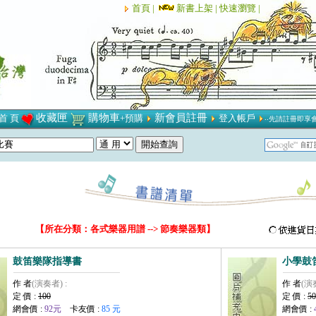
首頁 |
新書上架 |
快速瀏覽 |
收藏匣
購物車
新會員註冊
首 頁
+預購
登入帳戶
‧‧先請註冊即享
【所在分類：各式樂器用譜 --> 節奏樂器類】
鼓笛樂隊指導書
小學鼓
作 者
(演奏者) :
作 者
(演
定 價 :
100
定 價 :
50
網會價 :
92元
卡友價 :
85 元
網會價 :