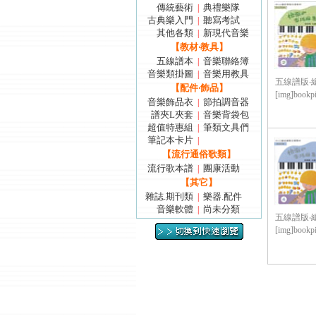
傳統藝術
典禮樂隊
|
古典樂入門
聽寫考試
|
其他各類
新現代音樂
|
【教材‧教具】
五線譜本
音樂聯絡簿
|
音樂類掛圖
音樂用教具
|
五線譜版‧總譜型式
【配件‧飾品】
[img]bookpic
音樂飾品衣
節拍調音器
|
譜夾L夾套
音樂背袋包
|
超值特惠組
筆類文具們
|
筆記本卡片
|
【流行通俗歌類】
流行歌本譜
團康活動
|
【其它】
雜誌.期刊類
樂器.配件
|
音樂軟體
尚未分類
|
五線譜版‧總譜型式
[img]bookpic/