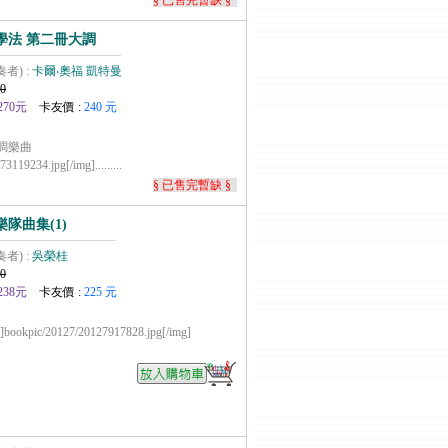
§ 已售完暫缺 §
學法 第二冊大調
奏者) :
卡爾‧奧福 凱特曼
0
270元
卡友價 :
240 元
調樂曲
119234.jpg[/img].........
§ 已售完暫缺 §
隊曲集(1)
奏者) :
吳榮桂
0
238元
卡友價 :
225 元
pic/20127/20127917828.jpg[/img]