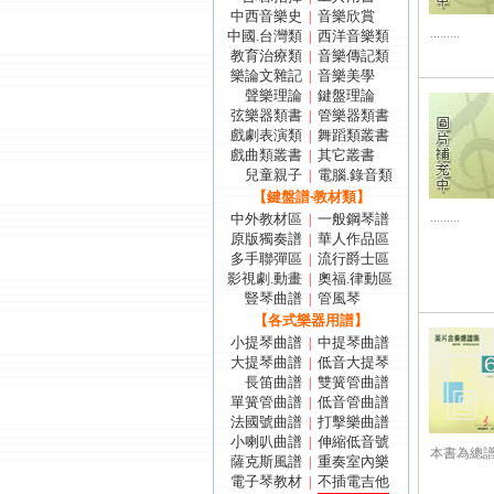
中西音樂史
音樂欣賞
|
.........
中國.台灣類
西洋音樂類
|
教育治療類
音樂傳記類
|
樂論文雜記
音樂美學
|
聲樂理論
鍵盤理論
|
弦樂器類書
管樂器類書
|
戲劇表演類
舞蹈類叢書
|
戲曲類叢書
其它叢書
|
兒童親子
電腦.錄音類
|
【鍵盤譜‧教材類】
.........
中外教材區
一般鋼琴譜
|
原版獨奏譜
華人作品區
|
多手聯彈區
流行爵士區
|
影視劇.動畫
奧福.律動區
|
豎琴曲譜
管風琴
|
【各式樂器用譜】
小提琴曲譜
中提琴曲譜
|
大提琴曲譜
低音大提琴
|
長笛曲譜
雙簧管曲譜
|
單簧管曲譜
低音管曲譜
|
法國號曲譜
打擊樂曲譜
|
小喇叭曲譜
伸縮低音號
|
本書為總譜形式
薩克斯風譜
重奏室內樂
|
電子琴教材
不插電吉他
|