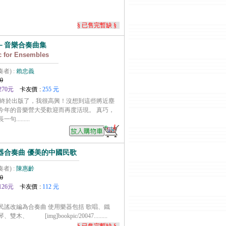
§ 已售完暫缺 §
－音樂合奏曲集
c for Ensembles
奏者) :
賴忠義
0
270元
卡友價 :
255 元
集終於出版了，我很高興！沒想到這些將近塵
今年的音樂營大受歡迎而再度活現。 真巧，
........
器合奏曲 優美的中國民歌
奏者) :
陳惠齡
0
126元
卡友價 :
112 元
民謠改編為合奏曲 使用樂器包括 歌唱、鐵
 [img]bookpic/20047.........