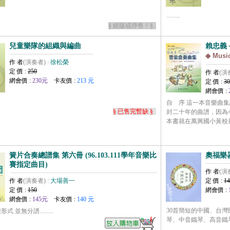
.........
§ 絕版或停售！§
兒童樂隊的組織與編曲
賴忠義
◆ Musi
作 者
(演奏者) :
徐松榮
定 價 :
250
作 者
(演
網會價 :
230元
卡友價 :
213 元
定 價 :
30
網會價 :
自 序 這一本音樂曲
§ 已售完暫缺 §
封二十年的曲譜，因為
本書就在萬興國小黃校長一句.
簧片合奏總譜集 第六冊 (96.103.111學年音樂比
奧福樂
賽指定曲目)
作 者
(演
作 者
(演奏者) :
大場善一
定 價 :
14
定 價 :
150
網會價 :
網會價 :
145元
卡友價 :
140 元
30首簡短的中國、台灣
 並無分譜.........
琴、中音鐵琴、高音鐵琴、雙木、