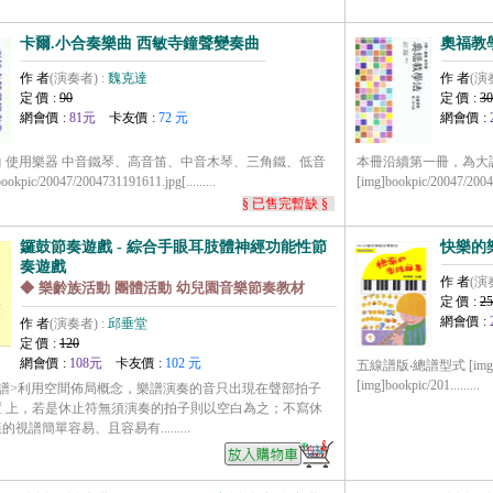
卡爾.小合奏樂曲 西敏寺鐘聲變奏曲
奧福教
作 者
(演奏者) :
魏克達
作 者
(演
定 價 :
90
定 價 :
30
網會價 :
81元
卡友價 :
72 元
網會價 :
 使用樂器 中音鐵琴、高音笛、中音木琴、三角鐵、低音
本冊沿續第一冊，為大
kpic/20047/2004731191611.jpg[.........
[img]bookpic/20047/200473
§ 已售完暫缺 §
鑼鼓節奏遊戲 - 綜合手眼耳肢體神經功能性節
快樂的樂
奏遊戲
作 者
(演
◆ 樂齡族活動 團體活動 幼兒園音樂節奏教材
定 價 :
25
網會價 :
作 者
(演奏者) :
邱垂堂
定 價 :
120
網會價 :
108元
卡友價 :
102 元
五線譜版‧總譜型式 [img]book
[img]bookpic/201.........
記譜>利用空間佈局概念，樂譜演奏的音只出現在聲部拍子
置 上，若是休止符無須演奏的拍子則以空白為之；不寫休
視譜簡單容易、且容易有.........