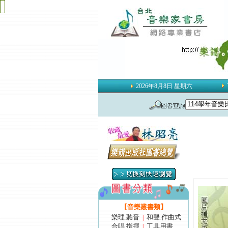
2026年8月8日 星期六
【音樂叢書類】
樂理.聽音
和聲.作曲式
|
合唱.指揮
工具用書
|