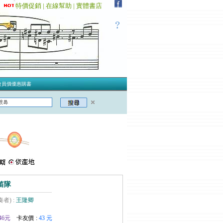
特價促銷 |
在線幫助 |
實體書店
會員價優惠購書
笛隊
奏者) :
王隆卿
46元
卡友價 :
43 元