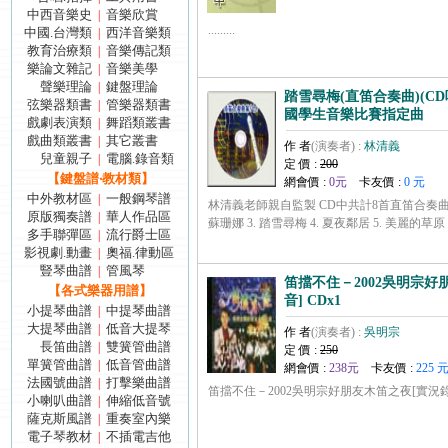
中西音樂史
音樂欣賞
|
.........
中國.台灣類
西洋音樂類
|
教育治療類
音樂傳記類
|
樂論文雜記
音樂美學
|
聲樂理論
鍵盤理論
|
踏雪尋梅(直笛合奏曲)(CD
弦樂器類書
管樂器類書
|
國學生音樂比賽指定曲
戲劇表演類
舞蹈類叢書
|
戲曲類叢書
其它叢書
|
作 者
(演奏者) :
林清義
兒童親子
電腦.錄音類
|
定 價 :
200
【鍵盤譜‧教材類】
網會價 :
0元
卡友價 :
0 元
中外教材區
一般鋼琴譜
|
林清義老師親自監製 CD中共計8首直笛合奏曲 1.
原版獨奏譜
華人作品區
|
蘇珊娜 3. 踏雪尋梅 4. 夏夜鄰居 5. 美麗的草原 .....
多手聯彈區
流行爵士區
|
影視劇.動畫
奧福.律動區
|
豎琴曲譜
管風琴
|
笛擋不住－2002吳明宗好
【各式樂器用譜】
音] CDx1
小提琴曲譜
中提琴曲譜
|
大提琴曲譜
低音大提琴
|
作 者
(演奏者) :
吳明宗
長笛曲譜
雙簧管曲譜
|
定 價 :
250
單簧管曲譜
低音管曲譜
|
網會價 :
238元
卡友價 :
225 
法國號曲譜
打擊樂曲譜
|
笛擋不住－2002吳明宗好朋友木笛之夜[實況錄音] CDx
小喇叭曲譜
伸縮低音號
|
薩克斯風譜
重奏室內樂
|
電子琴教材
不插電吉他
|