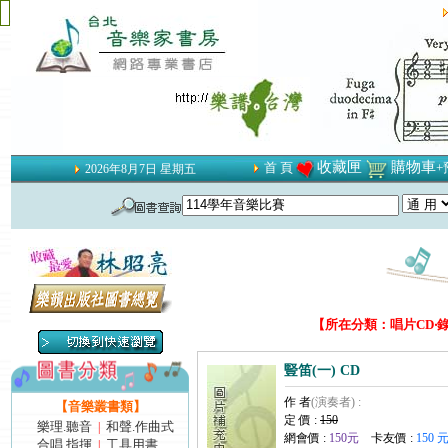
收藏匣
購物車
首 頁
+
2026年8月7日 星期五
【所在分類：唱片CD‧錄
豎笛(一) CD
作 者
(演奏者) :
【音樂叢書類】
定 價 :
150
樂理.聽音
和聲.作曲式
|
網會價 :
150元
卡友價 :
150 
合唱.指揮
工具用書
|