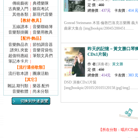
傳統藝術
典禮樂隊
|
定 價 :
460
古典樂入門
聽寫考試
|
網會價 :
437元
卡友價 :
414 
其他各類
新現代音樂
|
【教材‧教具】
Gonrad Steinmann 木笛‧倫敦巴洛克古樂
五線譜本
音樂聯絡簿
|
曲家大集合 [img]bookpic/20045/200451.........
音樂類掛圖
音樂用教具
|
【配件‧飾品】
音樂飾品衣
節拍調音器
|
昨天的記憶－黃文勝口琴獨
譜夾L夾套
音樂背袋包
|
CDx1片裝)
超值特惠組
筆類文具們
|
筆記本卡片
|
作 者
(演奏者) :
黃文勝
【流行通俗歌類】
定 價 :
450
流行歌本譜
團康活動
|
網會價 :
414元
卡友價 :
383 
【其它】
DSD 演奏CDx1片裝
雜誌.期刊類
樂器.配件
|
[img]bookpic/20105/20105120158.jpg[/img].........
音樂軟體
尚未分類
|
【所在分類：
唱片CD‧