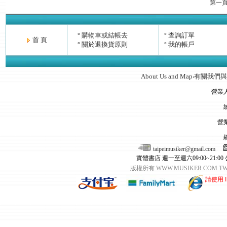
第一
購物車或結帳去
查詢訂單
°
°
首 頁
關於退換貨原則
我的帳戶
°
°
About Us and Map
有關我們與
‧
營業
營
taipeimusiker@gmail.com
實體書店 週一至週六09:00~21:00
版權所有 WWW.MUSIKER.CO
請使用 I