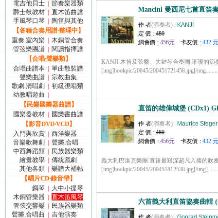
電吉他貝士
節奏樂器類
|
Mancini 曼西尼七首直笛奏鳴曲
爵士鼓教材
直木笛曲譜
|
手風琴口琴
陶笛與其他
|
作 者
(演奏者) :
KANJI
【各種合奏用譜‧整理中】
定 價 :
480
重奏.室內樂
木銅管合奏
|
網會價 :
456元
卡友價 :
432 
管弦樂團譜
閱讀指揮譜
|
【合唱‧聲樂類】
KANJI 木笛及弦樂、大鍵琴合奏團 璀璨的
合唱曲譜本
單曲散裝譜
|
[img]bookpic/20045/200451721458.jpg[/img........
聲樂曲譜
宗教曲集
|
歌劇.清唱劇
初級視唱類
|
幼教唱遊曲
|
【民樂國樂器曲譜】
直笛的雄偉城堡 (CDx1) Gla
國樂器教材
國樂書曲譜
|
【影音DVD‧VCD】
作 者
(演奏者) :
Maurice Steger
定 價 :
480
入門與欣賞
西洋樂器
|
網會價 :
456元
卡友價 :
432 
音樂歌舞劇
聲樂.合唱
|
中西舞蹈類
民族器樂類
|
繪畫教學
傳統戲劇
|
義大利巴洛克樂團 直笛最艱深超凡入勝的吹
其他各類
樂譜大補帖
|
[img]bookpic/20045/200451812538.jpg[/img].......
【唱片CD‧錄音帶】
鋼琴
大中小提琴
|
木銅管樂器
直木笛風琴
|
六首義大利直笛協奏曲輯 (CDx
管弦交響樂
民族器樂類
|
聲樂.合唱曲
吉他演奏
|
作 者
(演奏者) :
Gonrad Steinm