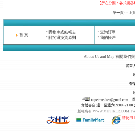
【所在分類：
各式樂器
第一頁
<<上
購物車或結帳去
查詢訂單
°
°
首 頁
關於退換貨原則
我的帳戶
°
°
About Us and Map
有關我們與
‧
營業
營
taipeimusiker@gmail.com
實體書店 週一至週六09:00~21:00
版權所有 WWW.MUSIKER.CO
請使用 I