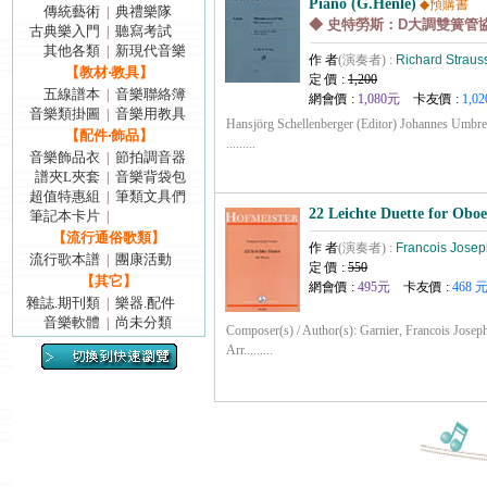
Piano (G.Henle)
◆預購書
傳統藝術
典禮樂隊
|
◆ 史特勞斯：D大調雙簧管協
古典樂入門
聽寫考試
|
其他各類
新現代音樂
|
作 者
(演奏者) :
Richard Straus
【教材‧教具】
定 價 :
1,200
五線譜本
音樂聯絡簿
|
網會價 :
1,080元
卡友價 :
1,02
音樂類掛圖
音樂用教具
|
Hansjörg Schellenberger (Editor) Johannes Umbrei
【配件‧飾品】
.........
音樂飾品衣
節拍調音器
|
譜夾L夾套
音樂背袋包
|
超值特惠組
筆類文具們
|
22 Leichte Duette for Oboe
筆記本卡片
|
【流行通俗歌類】
作 者
(演奏者) :
Francois Josep
流行歌本譜
團康活動
|
定 價 :
550
【其它】
網會價 :
495元
卡友價 :
468 
雜誌.期刊類
樂器.配件
|
音樂軟體
尚未分類
|
Composer(s) / Author(s): Garnier, Francois Joseph
Arr.........