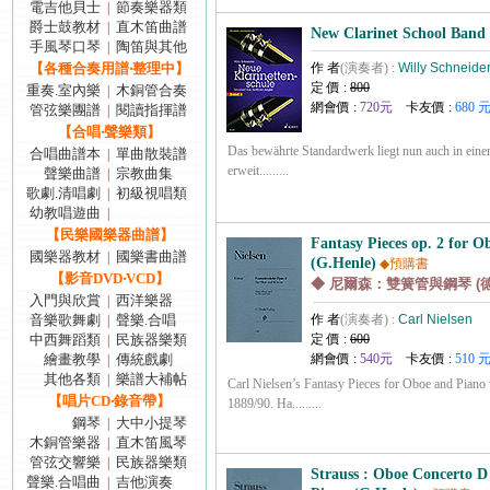
電吉他貝士
節奏樂器類
|
爵士鼓教材
直木笛曲譜
|
New Clarinet School Band 
手風琴口琴
陶笛與其他
|
【各種合奏用譜‧整理中】
作 者
(演奏者) :
Willy Schneide
定 價 :
800
重奏.室內樂
木銅管合奏
|
網會價 :
720元
卡友價 :
680 
管弦樂團譜
閱讀指揮譜
|
【合唱‧聲樂類】
Das bewährte Standardwerk liegt nun auch in einer
合唱曲譜本
單曲散裝譜
|
erweit.........
聲樂曲譜
宗教曲集
|
歌劇.清唱劇
初級視唱類
|
幼教唱遊曲
|
【民樂國樂器曲譜】
Fantasy Pieces op. 2 for O
國樂器教材
國樂書曲譜
|
(G.Henle)
◆預購書
【影音DVD‧VCD】
◆ 尼爾森：雙簧管與鋼琴 (
入門與欣賞
西洋樂器
|
音樂歌舞劇
聲樂.合唱
作 者
(演奏者) :
Carl Nielsen
|
中西舞蹈類
民族器樂類
定 價 :
600
|
繪畫教學
傳統戲劇
網會價 :
540元
卡友價 :
510 
|
其他各類
樂譜大補帖
|
Carl Nielsen’s Fantasy Pieces for Oboe and Piano
【唱片CD‧錄音帶】
1889/90. Ha.........
鋼琴
大中小提琴
|
木銅管樂器
直木笛風琴
|
管弦交響樂
民族器樂類
|
Strauss : Oboe Concerto D
聲樂.合唱曲
吉他演奏
|