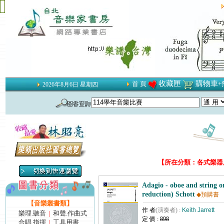
收藏匣
購物車
首 頁
+
2026年8月6日 星期四
【所在分類：各式樂器用
Adagio - oboe and string o
reduction) Schott
◆預購書
【音樂叢書類】
作 者
(演奏者) :
Keith Jarrett
樂理.聽音
和聲.作曲式
|
定 價 :
898
合唱.指揮
工具用書
|