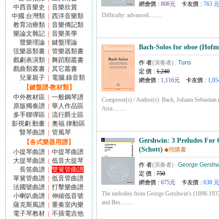
網會價 :
808元
卡友價 :
763 
中西音樂史
音樂欣賞
|
Difficulty: advanced.........
中國.台灣類
西洋音樂類
|
教育治療類
音樂傳記類
|
樂論文雜記
音樂美學
|
聲樂理論
鍵盤理論
|
Bach-Solos for oboe (Hofme
弦樂器類書
管樂器類書
|
戲劇表演類
舞蹈類叢書
|
作 者
(演奏者) :
Tuns
戲曲類叢書
其它叢書
|
定 價 :
1,240
兒童親子
電腦.錄音類
|
網會價 :
1,116元
卡友價 :
1,05
【鍵盤譜‧教材類】
中外教材區
一般鋼琴譜
|
Composer(s) / Author(s): Bach, Johann Sebastian (
原版獨奏譜
華人作品區
|
Arra.........
多手聯彈區
流行爵士區
|
影視劇.動畫
奧福.律動區
|
豎琴曲譜
管風琴
|
Gershwin: 3 Preludes For
【各式樂器用譜】
(Schott)
◆預購書
小提琴曲譜
中提琴曲譜
|
大提琴曲譜
低音大提琴
|
作 者
(演奏者) :
George Gershw
長笛曲譜
雙簧管曲譜
|
定 價 :
750
單簧管曲譜
低音管曲譜
|
網會價 :
675元
卡友價 :
638 
法國號曲譜
打擊樂曲譜
|
The melodies from George Gershwin's (1898-1937
小喇叭曲譜
伸縮低音號
|
and Bes.........
薩克斯風譜
重奏室內樂
|
電子琴教材
不插電吉他
|