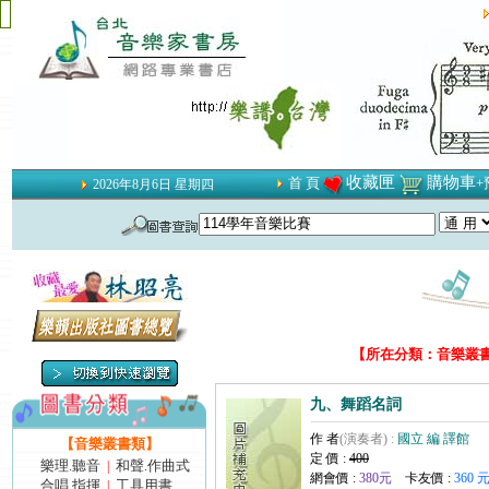
收藏匣
購物車
首 頁
+
2026年8月6日 星期四
【所在分類：音樂叢書類
九、舞蹈名詞
作 者
(演奏者) :
國立 編 譯館
【音樂叢書類】
定 價 :
400
樂理.聽音
和聲.作曲式
|
網會價 :
380元
卡友價 :
360 
合唱.指揮
工具用書
|