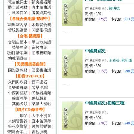
電吉他貝士
節奏樂器類
|
爵士鼓教材
直木笛曲譜
|
作 者
(演奏者) :
鍾明德
手風琴口琴
陶笛與其他
|
定 價 :
250
【各種合奏用譜‧整理中】
網會價 :
225元
卡友價 :
213 
重奏.室內樂
木銅管合奏
|
管弦樂團譜
閱讀指揮譜
|
.........
【合唱‧聲樂類】
合唱曲譜本
單曲散裝譜
|
聲樂曲譜
宗教曲集
|
中國舞蹈史
歌劇.清唱劇
初級視唱類
|
幼教唱遊曲
|
作 者
(演奏者) :
王克芬. 蘇祖謙
【民樂國樂器曲譜】
定 價 :
350
國樂器教材
國樂書曲譜
|
網會價 :
315元
卡友價 :
298 
【影音DVD‧VCD】
入門與欣賞
西洋樂器
|
.........
音樂歌舞劇
聲樂.合唱
|
中西舞蹈類
民族器樂類
|
繪畫教學
傳統戲劇
|
中國舞蹈史(初編三種)
其他各類
樂譜大補帖
|
【唱片CD‧錄音帶】
作 者
(演奏者) :
鋼琴
大中小提琴
|
定 價 :
300
木銅管樂器
直木笛風琴
|
網會價 :
270元
卡友價 :
240 
管弦交響樂
民族器樂類
|
聲樂.合唱曲
吉他演奏
|