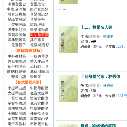
中西音樂史
音樂欣賞
|
.........
中國.台灣類
西洋音樂類
|
教育治療類
音樂傳記類
|
樂論文雜記
音樂美學
|
聲樂理論
鍵盤理論
|
十二、舞蹈名人錄
弦樂器類書
管樂器類書
|
戲劇表演類
舞蹈類叢書
|
作 者
(演奏者) :
歐建平
戲曲類叢書
其它叢書
|
定 價 :
320
兒童親子
電腦.錄音類
|
網會價 :
304元
卡友價 :
288 
【鍵盤譜‧教材類】
中外教材區
一般鋼琴譜
|
.........
原版獨奏譜
華人作品區
|
多手聯彈區
流行爵士區
|
影視劇.動畫
奧福.律動區
|
豎琴曲譜
管風琴
回到身體的家：林秀偉
|
【各式樂器用譜】
作 者
(演奏者) :
林秀偉
小提琴曲譜
中提琴曲譜
|
定 價 :
350
大提琴曲譜
低音大提琴
|
網會價 :
315元
卡友價 :
298 
長笛曲譜
雙簧管曲譜
|
單簧管曲譜
低音管曲譜
|
.........
法國號曲譜
打擊樂曲譜
|
小喇叭曲譜
伸縮低音號
|
薩克斯風譜
重奏室內樂
|
電子琴教材
不插電吉他
|
舞道 - 劉紹爐的舞蹈