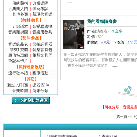
.........
傳統藝術
典禮樂隊
|
古典樂入門
聽寫考試
|
其他各類
新現代音樂
|
【教材‧教具】
我的看舞隨身書
五線譜本
音樂聯絡簿
|
作 者
(演奏者) :
李立亨
音樂類掛圖
音樂用教具
|
定 價 :
320
【配件‧飾品】
網會價 :
288元
卡友價 :
272 
音樂飾品衣
節拍調音器
|
譜夾L夾套
音樂背袋包
|
第一次正襟危坐在劇院裡看舞蹈的人， 除非
超值特惠組
筆類文具們
|
展現技法的芭蕾舞蹈， 否則很多人在開演後
筆記本卡片
|
「我看不懂這些舞怎麼辦？」 .........
【流行通俗歌類】
流行歌本譜
團康活動
|
【其它】
雜誌.期刊類
樂器.配件
|
音樂軟體
尚未分類
|
【所在分類：
音樂叢
第一頁
<<上
購物車或結帳去
查詢訂單
°
°