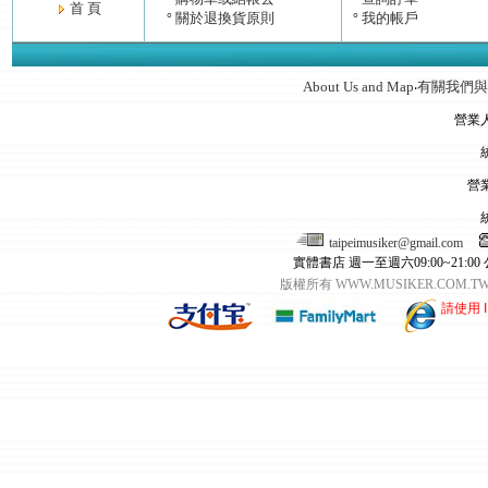
首 頁
關於退換貨原則
我的帳戶
°
°
About Us and Map
有關我們與
‧
營業
營
taipeimusiker@gmail.com
實體書店 週一至週六09:00~21:00
版權所有 WWW.MUSIKER.CO
請使用 I