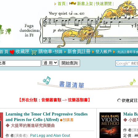
首頁 |
新書上架 |
快速瀏覽 |
收藏匣
購物車
新會員註冊
首 頁
+預購
登入帳戶
‧‧先請註冊即享
【所在分類：音樂叢書類 --> 弦樂器類書】
Learning the Tenor Clef Progressive Studies
Maia Ba
and Pieces for Cello (Alfred)
◆預購書
◆ 小提
◆ 大提琴的漸進研究與樂曲
作 者
(演
作 者
(演奏者) :
Pat Legg and Alan Gout
定 價 :
39