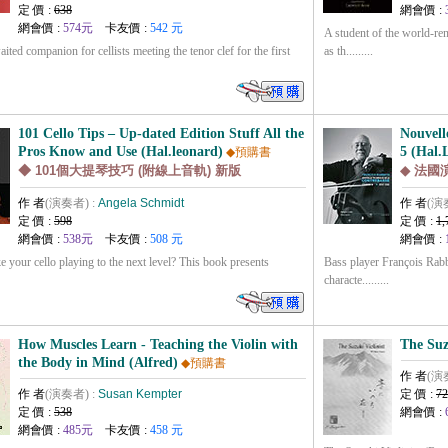
定 價 :
638
網會價 :
網會價 :
574元
卡友價 :
542 元
A student of the world-re
ited companion for cellists meeting the tenor clef for the first
as th.........
101 Cello Tips – Up-dated Edition Stuff All the
Nouvell
Pros Know and Use (Hal.leonard)
5 (Hal.
◆預購書
◆ 101個大提琴技巧 (附線上音軌) 新版
◆ 法
作 者
(演奏者) :
Angela Schmidt
作 者
(演
定 價 :
598
定 價 :
1,
網會價 :
538元
卡友價 :
508 元
網會價 :
e your cello playing to the next level? This book presents
Bass player François Rabba
characte.........
How Muscles Learn - Teaching the Violin with
The Suz
the Body in Mind (Alfred)
◆預購書
作 者
(演
作 者
(演奏者) :
Susan Kempter
定 價 :
72
定 價 :
538
網會價 :
網會價 :
485元
卡友價 :
458 元