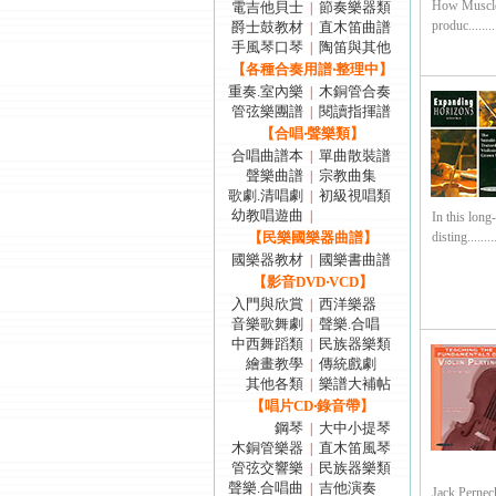
How Muscles
電吉他貝士
節奏樂器類
|
produc........
爵士鼓教材
直木笛曲譜
|
手風琴口琴
陶笛與其他
|
【各種合奏用譜‧整理中】
重奏.室內樂
木銅管合奏
|
管弦樂團譜
閱讀指揮譜
|
【合唱‧聲樂類】
合唱曲譜本
單曲散裝譜
|
聲樂曲譜
宗教曲集
|
歌劇.清唱劇
初級視唱類
|
幼教唱遊曲
|
In this lon
【民樂國樂器曲譜】
disting........
國樂器教材
國樂書曲譜
|
【影音DVD‧VCD】
入門與欣賞
西洋樂器
|
音樂歌舞劇
聲樂.合唱
|
中西舞蹈類
民族器樂類
|
繪畫教學
傳統戲劇
|
其他各類
樂譜大補帖
|
【唱片CD‧錄音帶】
鋼琴
大中小提琴
|
木銅管樂器
直木笛風琴
|
管弦交響樂
民族器樂類
|
聲樂.合唱曲
吉他演奏
|
Jack Perneck