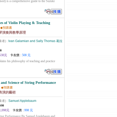
ised) is a comprehensive guide to the Suzuki
les of Violin Playing & Teaching
◆預購書
提琴演奏與教學原理
奏者) :
Ivan Galamian and Sally Thomas 葛拉
8
538元
卡友價 :
508 元
plains his philosophy of teaching and practice
 and Science of String Performance
)
◆預購書
表演的藝術
奏者) :
Samuel Applebaum
198
1,098元
卡友價 :
998 元
tring Performance By Samuel Applebaum and