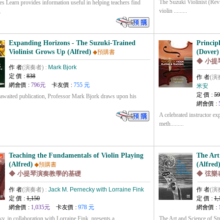
The Suzuki Violinist (Rev
 Learn provides information useful in helping teachers find
violin .........
.
Expanding Horizons - The Suzuki-Trained
Princip
Violinist Grows Up (Alfred)
(Dover)
◆預購書
◆ 小
作 者
(演奏者) :
Mark Bjork
定 價 :
838
作 者
(演
網會價 :
796元
卡友價 :
755 元
米安
定 價 :
59
g-awaited publication, Professor Mark Bjork draws upon his
網會價 :
.
A celebrated instructor ex
meth.........
Teaching the Fundamentals of Violin Playing
The Art
(Alfred)
(Alfred
◆預購書
◆ 小提琴演奏教學的基礎
◆ 弦樂
作 者
(演奏者) :
Jack M. Pernecky with Lorraine Fink
作 者
(演
定 價 :
1,150
定 價 :
1,
網會價 :
1,035元
卡友價 :
978 元
網會價 :
y, in collaboration with Lorraine Fink, presents a
The Art and Science of S