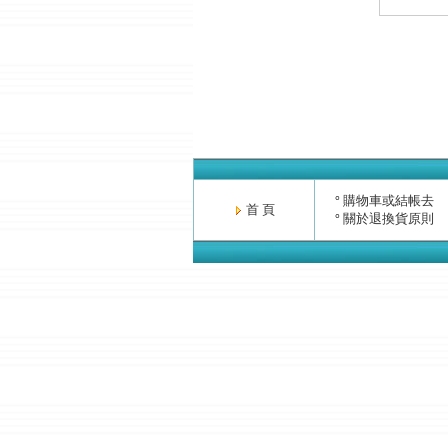
購物車或結帳去
°
首 頁
關於退換貨原則
°