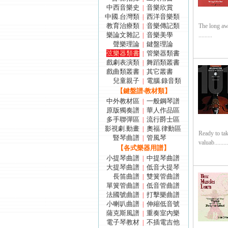
中西音樂史
音樂欣賞
|
中國.台灣類
西洋音樂類
|
教育治療類
音樂傳記類
|
The long awa
樂論文雜記
音樂美學
|
.........
聲樂理論
鍵盤理論
|
弦樂器類書
管樂器類書
|
戲劇表演類
舞蹈類叢書
|
戲曲類叢書
其它叢書
|
兒童親子
電腦.錄音類
|
【鍵盤譜‧教材類】
中外教材區
一般鋼琴譜
|
原版獨奏譜
華人作品區
|
多手聯彈區
流行爵士區
|
影視劇.動畫
奧福.律動區
|
Ready to tak
豎琴曲譜
管風琴
|
valuab.........
【各式樂器用譜】
小提琴曲譜
中提琴曲譜
|
大提琴曲譜
低音大提琴
|
長笛曲譜
雙簧管曲譜
|
單簧管曲譜
低音管曲譜
|
法國號曲譜
打擊樂曲譜
|
小喇叭曲譜
伸縮低音號
|
薩克斯風譜
重奏室內樂
|
電子琴教材
不插電吉他
|