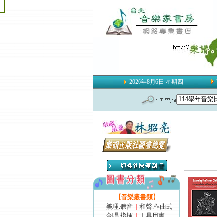
2026年8月6日 星期四
【音樂叢書類】
樂理.聽音
和聲.作曲式
|
合唱.指揮
工具用書
|