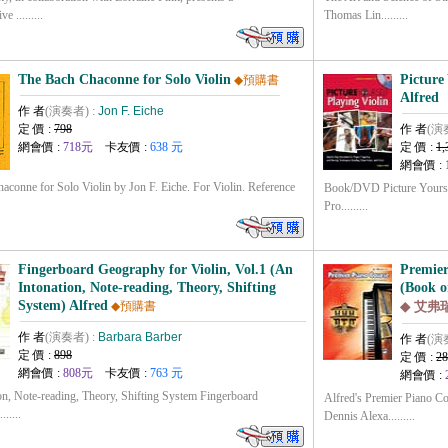
 .........
Thomas Lin.........
The Bach Chaconne for Solo Violin
Picture
◆預購書
Alfred
作 者
(演奏者) :
Jon F. Eiche
定 價 :
798
作 者
(演
網會價 :
718元
卡友價 :
638 元
定 價 :
1,
網會價 :
aconne for Solo Violin by Jon F. Eiche. For Violin. Reference
Book/DVD Picture Yoursel
Pro.........
Fingerboard Geography for Violin, Vol.1 (An
Premier
Intonation, Note-reading, Theory, Shifting
(Book o
System) Alfred
◆預購書
◆ 艾弗
作 者
(演奏者) :
Barbara Barber
作 者
(演
定 價 :
898
定 價 :
28
網會價 :
808元
卡友價 :
763 元
網會價 :
on, Note-reading, Theory, Shifting System Fingerboard
Alfred's Premier Piano 
.....
Dennis Alexa.........