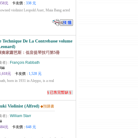
358元
卡友價 :
338 元
nowned violinist Leopold Auer, Maia Bang acted
e Technique De La Contrebasse volume
Leonard)
國演奏家蘿芭斯：低音提琴技巧第5冊
奏者) :
François Rabbath
798
1,618元
卡友價 :
1,528 元
th, born in 1931 in Aleppo, is a real
§ 已售完暫缺 §
uki Violinist (Alfred)
◆預購書
奏者) :
William Starr
0
684元
卡友價 :
648 元