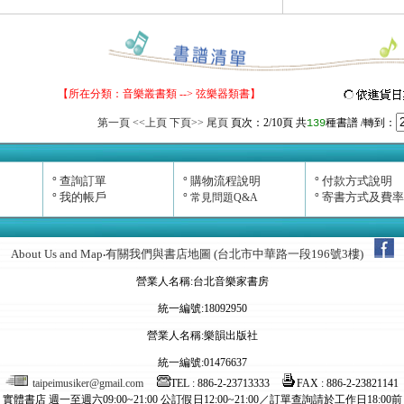
【所在分類：
音樂叢書類
--> 弦樂器類書】
第一頁
<<上頁
下頁>>
尾頁
頁次：
2
/10頁
共
種書譜
/轉到：
139
查詢訂單
購物流程說明
付款方式說明
°
°
°
我的帳戶
寄書方式及費率
°
°
常見問題Q&A
°
About Us and Map
有關我們與書店地圖 (台北市中華路一段196號3樓)
‧
營業人名稱:台北音樂家書房
統一編號:18092950
營業人名稱:樂韻出版社
統一編號:01476637
taipeimusiker@gmail.com
TEL : 886-2-23713333
FAX : 886-2-23821141
實體書店 週一至週六09:00~21:00 公訂假日12:00~21:00／訂單查詢請於工作日18:00前