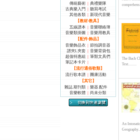
傳統藝術
典禮樂隊
|
comprehensive
古典樂入門
聽寫考試
|
其他各類
新現代音樂
|
【教材‧教具】
五線譜本
音樂聯絡簿
|
音樂類掛圖
音樂用教具
|
【配件‧飾品】
音樂飾品衣
節拍調音器
|
譜夾L夾套
音樂背袋包
|
超值特惠組
筆類文具們
|
The Bach Ch
筆記本卡片
|
Text.........
【流行通俗歌類】
流行歌本譜
團康活動
|
【其它】
雜誌.期刊類
樂器.配件
|
音樂軟體
尚未分類
|
An Intonati
Geography....