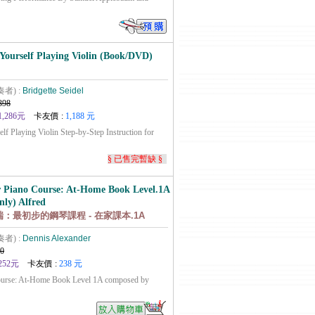
 Yourself Playing Violin (Book/DVD)
奏者) :
Bridgette Seidel
398
1,286元
卡友價 :
1,188 元
f Playing Violin Step-by-Step Instruction for
§ 已售完暫缺 §
 Piano Course: At-Home Book Level.1A
nly) Alfred
瑞：最初步的鋼琴課程 - 在家課本.1A
奏者) :
Dennis Alexander
0
252元
卡友價 :
238 元
Course: At-Home Book Level 1A composed by