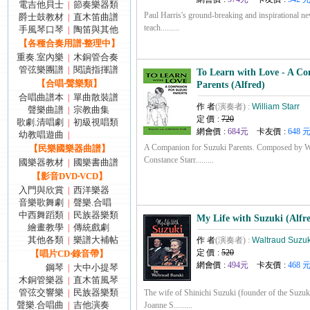
電吉他貝士
節奏樂器類
|
Paul Harris's ground-breaking and inspirational 
爵士鼓教材
直木笛曲譜
|
teach.........
手風琴口琴
陶笛與其他
|
【各種合奏用譜‧整理中】
重奏.室內樂
木銅管合奏
|
管弦樂團譜
閱讀指揮譜
|
To Learn with Love - A C
【合唱‧聲樂類】
Parents (Alfred)
合唱曲譜本
單曲散裝譜
|
作 者
(演奏者) :
William Starr
聲樂曲譜
宗教曲集
|
定 價 :
720
歌劇.清唱劇
初級視唱類
|
網會價 :
684元
卡友價 :
648 
幼教唱遊曲
|
A Companion for Suzuki Parents. Composed by Wi
【民樂國樂器曲譜】
Constance Starr.........
國樂器教材
國樂書曲譜
|
【影音DVD‧VCD】
入門與欣賞
西洋樂器
|
音樂歌舞劇
聲樂.合唱
|
中西舞蹈類
民族器樂類
|
My Life with Suzuki (Alfr
繪畫教學
傳統戲劇
|
其他各類
樂譜大補帖
|
作 者
(演奏者) :
Waltraud Suzuk
定 價 :
520
【唱片CD‧錄音帶】
網會價 :
494元
卡友價 :
468 
鋼琴
大中小提琴
|
木銅管樂器
直木笛風琴
|
管弦交響樂
民族器樂類
|
The wife of Shinichi Suzuki (founder of the Suzu
聲樂.合唱曲
吉他演奏
|
Joanne S.........