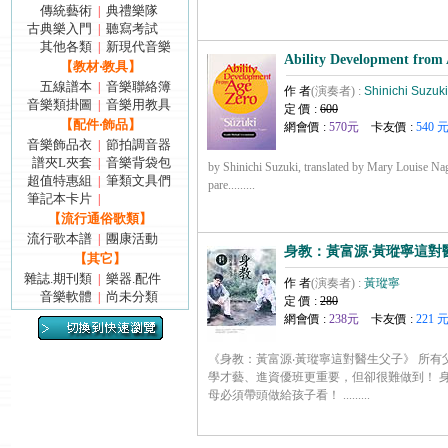
傳統藝術
典禮樂隊
|
古典樂入門
聽寫考試
|
其他各類
新現代音樂
|
Ability Development from 
【教材‧教具】
五線譜本
音樂聯絡簿
|
作 者
(演奏者) :
Shinichi Suzuki
音樂類掛圖
音樂用教具
|
定 價 :
600
【配件‧飾品】
網會價 :
570元
卡友價 :
540 
音樂飾品衣
節拍調音器
|
譜夾L夾套
音樂背袋包
|
by Shinichi Suzuki, translated by Mary Louise N
超值特惠組
筆類文具們
|
pare.........
筆記本卡片
|
【流行通俗歌類】
流行歌本譜
團康活動
|
身教：黃富源‧黃瑽寧這對
【其它】
雜誌.期刊類
樂器.配件
|
作 者
(演奏者) :
黃瑽寧
音樂軟體
尚未分類
|
定 價 :
280
網會價 :
238元
卡友價 :
221 
《身教：黃富源‧黃瑽寧這對醫生父子》 所有
學才藝、進資優班更重要，但卻很難做到！ 
母必須帶頭做給孩子看！ .........