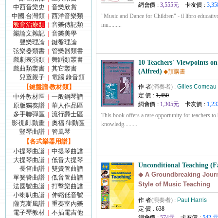
網會價 :
3,555元
卡友價 :
3,35
中西音樂史
音樂欣賞
|
中國.台灣類
西洋音樂類
|
"Music and Dance for Children" - il libro educativ
教育治療類
音樂傳記類
|
mu.........
樂論文雜記
音樂美學
|
聲樂理論
鍵盤理論
|
弦樂器類書
管樂器類書
|
戲劇表演類
舞蹈類叢書
|
10 Teachers' Viewpoints o
戲曲類叢書
其它叢書
|
(Alfred)
◆預購書
兒童親子
電腦.錄音類
|
【鍵盤譜‧教材類】
作 者
(演奏者) :
Gilles Comeau
定 價 :
1,450
中外教材區
一般鋼琴譜
|
網會價 :
1,305元
卡友價 :
1,23
原版獨奏譜
華人作品區
|
多手聯彈區
流行爵士區
|
This book offers a rare opportunity for teachers to
影視劇.動畫
奧福.律動區
|
knowledg.........
豎琴曲譜
管風琴
|
【各式樂器用譜】
小提琴曲譜
中提琴曲譜
|
大提琴曲譜
低音大提琴
|
Unconditional Teaching (F
長笛曲譜
雙簧管曲譜
|
◆ A Groundbreaking Jour
單簧管曲譜
低音管曲譜
|
Style of Music Teaching
法國號曲譜
打擊樂曲譜
|
小喇叭曲譜
伸縮低音號
|
作 者
(演奏者) :
Paul Harris
薩克斯風譜
重奏室內樂
|
定 價 :
638
電子琴教材
不插電吉他
|
網會價 :
574元
卡友價 :
542 