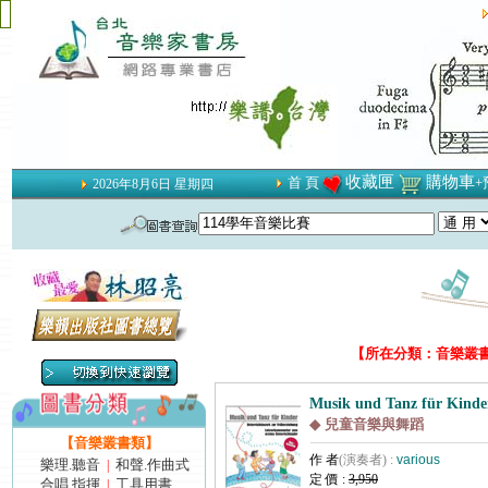
收藏匣
購物車
首 頁
+
2026年8月6日 星期四
【所在分類：音樂叢書類
Musik und Tanz für Kinder
◆ 兒童音樂與舞蹈
【音樂叢書類】
作 者
(演奏者) :
various
樂理.聽音
和聲.作曲式
|
定 價 :
3,950
合唱.指揮
工具用書
|