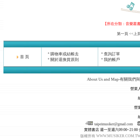
【所在分類：
音樂叢
第一頁
<<上
購物車或結帳去
查詢訂單
°
°
首 頁
關於退換貨原則
我的帳戶
°
°
About Us and Map
有關我們與
‧
營業
營
taipeimusiker@gmail.com
實體書店 週一至週六09:00~21:00
版權所有 WWW.MUSIKER.CO