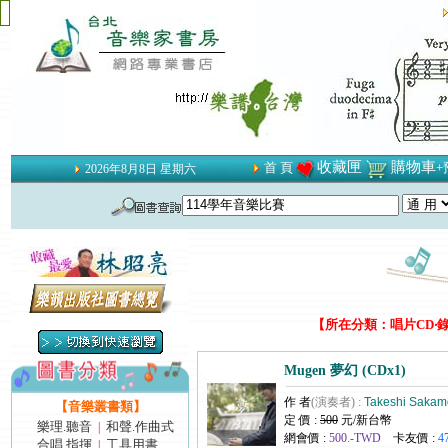
收藏匣
購物車
首 頁
+
2026年8月8日 星期六
【所在分類：唱片CD‧錄
Mugen 夢幻 (CDx1)
作 者
(演奏者) :
Takeshi Sakam
【音樂叢書類】
定 價 :
500
元/新台幣
樂理.聽音
和聲.作曲式
|
網會價 :
500.-TWD
卡友價 :
4
合唱.指揮
工具用書
|