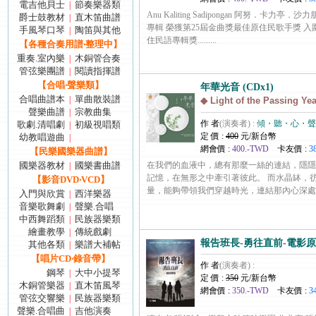
電吉他貝士
節奏樂器類
|
Anu Kaliting Sadipongan 阿努．卡力亭．
爵士鼓教材
直木笛曲譜
|
專輯 榮獲第25屆金曲獎最佳原住民歌手獎 入
手風琴口琴
陶笛與其他
|
住民語專輯獎.........
【各種合奏用譜‧整理中】
重奏.室內樂
木銅管合奏
|
管弦樂團譜
閱讀指揮譜
|
【合唱‧聲樂類】
年華光音 (CDx1)
合唱曲譜本
單曲散裝譜
|
◆ Light of the Passing Ye
聲樂曲譜
宗教曲集
|
作 者
(演奏者) :
傾・聽・心・聲
歌劇.清唱劇
初級視唱類
|
定 價 :
400
元/新台幣
幼教唱遊曲
|
網會價 :
400.-TWD
卡友價 :
3
【民樂國樂器曲譜】
國樂器教材
國樂書曲譜
在我們的血液中，總有那麼一絲的連結，隱隱
|
記憶，在無形之中牽引著彼此。 而水晶缽，
【影音DVD‧VCD】
量，能夠帶領我們穿越時光，連結那內心深處的記憶。.
入門與欣賞
西洋樂器
|
音樂歌舞劇
聲樂.合唱
|
中西舞蹈類
民族器樂類
|
繪畫教學
傳統戲劇
|
報告班長-勇往直前-電影原聲
其他各類
樂譜大補帖
|
【唱片CD‧錄音帶】
作 者
(演奏者) :
鋼琴
大中小提琴
|
定 價 :
350
元/新台幣
木銅管樂器
直木笛風琴
|
網會價 :
350.-TWD
卡友價 :
3
管弦交響樂
民族器樂類
|
聲樂.合唱曲
吉他演奏
|