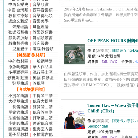
中西音樂史
音樂欣賞
|
2019 年2月底Takeshi Sakamoto T.S.O.P
中國.台灣類
西洋音樂類
|
與台灣知名金曲鋼琴手曾增譯，跨界貝斯手張
教育治療類
音樂傳記類
|
Sax 手近藤和&#.........
樂論文雜記
音樂美學
|
聲樂理論
鍵盤理論
|
弦樂器類書
管樂器類書
|
戲劇表演類
舞蹈類叢書
|
OFF PEAK HOURS 離峰時
戲曲類叢書
其它叢書
|
兒童親子
電腦.錄音類
|
作 者
(演奏者) :
陳穎達 Ying-Da
【鍵盤譜‧教材類】
定 價 :
450
元/新台幣
中外教材區
一般鋼琴譜
|
網會價 :
450.-TWD
卡友價 :
4
原版獨奏譜
華人作品區
|
多手聯彈區
流行爵士區
|
由陳穎達領軍、作曲、加上活躍的爵士演奏家
影視劇.動畫
奧福.律動區
|
田欣彌的陳穎達四重奏，繼前兩張分別獲得201
豎琴曲譜
管風琴
|
定的專輯《R.E.M MOODS》、《動物感傷》後，...
【各式樂器用譜】
小提琴曲譜
中提琴曲譜
|
大提琴曲譜
低音大提琴
|
Tooren Haw～Wawa 孩子
長笛曲譜
雙簧管曲譜
|
Child! (CDx1)
單簧管曲譜
低音管曲譜
|
法國號曲譜
打擊樂曲譜
|
作 者
(演奏者) :
阿努卡力亭沙力朋安 
小喇叭曲譜
伸縮低音號
|
Sadipongan
薩克斯風譜
重奏室內樂
|
定 價 :
400
元/新台幣
電子琴教材
不插電吉他
|
網會價 :
400.-TWD
卡友價 :
3