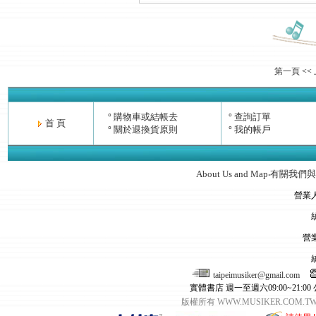
第一頁
<<
購物車或結帳去
查詢訂單
°
°
首 頁
關於退換貨原則
我的帳戶
°
°
About Us and Map
有關我們與
‧
營業
營
taipeimusiker@gmail.com
實體書店 週一至週六09:00~21:00
版權所有 WWW.MUSIKER.CO