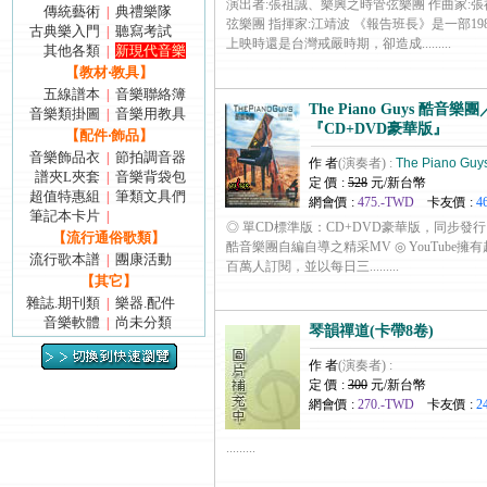
演出者:張祖誠、樂興之時管弦樂團 作曲家:張
傳統藝術
典禮樂隊
|
弦樂團 指揮家:江靖波 《報告班長》是一部1
古典樂入門
聽寫考試
|
上映時還是台灣戒嚴時期，卻造成.........
其他各類
新現代音樂
|
【教材‧教具】
五線譜本
音樂聯絡簿
|
The Piano Guys 酷
音樂類掛圖
音樂用教具
|
『CD+DVD豪華版』
【配件‧飾品】
音樂飾品衣
節拍調音器
|
作 者
(演奏者) :
The Piano Guy
譜夾L夾套
音樂背袋包
|
定 價 :
528
元/新台幣
超值特惠組
筆類文具們
|
網會價 :
475.-TWD
卡友價 :
4
筆記本卡片
|
◎ 單CD標準版：CD+DVD豪華版，同步發行
【流行通俗歌類】
酷音樂團自編自導之精采MV ◎ YouTube
流行歌本譜
團康活動
|
百萬人訂閱，並以每日三.........
【其它】
雜誌.期刊類
樂器.配件
|
音樂軟體
尚未分類
|
琴韻禪道(卡帶8卷)
作 者
(演奏者) :
定 價 :
300
元/新台幣
網會價 :
270.-TWD
卡友價 :
2
.........