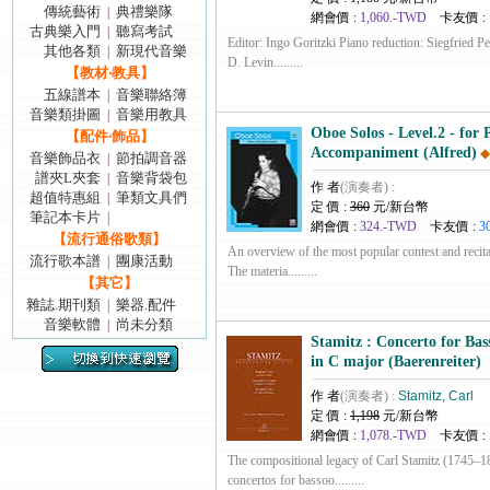
傳統藝術
典禮樂隊
|
網會價 :
1,060.-TWD
卡友價 :
古典樂入門
聽寫考試
|
Editor: Ingo Goritzki Piano reduction: Siegfried P
其他各類
新現代音樂
|
D. Levin.........
【教材‧教具】
五線譜本
音樂聯絡簿
|
音樂類掛圖
音樂用教具
|
Oboe Solos - Level.2 - for 
【配件‧飾品】
Accompaniment (Alfred)
音樂飾品衣
節拍調音器
|
譜夾L夾套
音樂背袋包
|
作 者
(演奏者) :
超值特惠組
筆類文具們
|
定 價 :
360
元/新台幣
筆記本卡片
|
網會價 :
324.-TWD
卡友價 :
3
【流行通俗歌類】
An overview of the most popular contest and recita
流行歌本譜
團康活動
|
The materia.........
【其它】
雜誌.期刊類
樂器.配件
|
音樂軟體
尚未分類
|
Stamitz : Concerto for Ba
in C major (Baerenreiter)
作 者
(演奏者) :
Stamitz, Carl
定 價 :
1,198
元/新台幣
網會價 :
1,078.-TWD
卡友價 :
The compositional legacy of Carl Stamitz (1745–1
concertos for bassoo.........