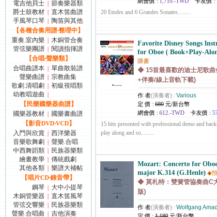
網會價 :
1,710.-TWD
卡友價 :
電吉他貝士
節奏樂器類
|
爵士鼓教材
直木笛曲譜
|
20 Etudes and 6 Grandes Sonates.........
手風琴口琴
陶笛與其他
|
【各種合奏用譜‧整理中】
重奏.室內樂
木銅管合奏
|
Favorite Disney Songs Ins
管弦樂團譜
閱讀指揮譜
|
for Oboe ( Book+Play-Alon
【合唱‧聲樂類】
購書
合唱曲譜本
單曲散裝譜
|
◆ 15首最喜歡的迪士尼歌曲
聲樂曲譜
宗教曲集
|
+伴奏/線上音軌下載)
歌劇.清唱劇
初級視唱類
|
幼教唱遊曲
|
作 者
(演奏者) :
Various
【民樂國樂器曲譜】
定 價 :
680
元/新台幣
網會價 :
612.-TWD
卡友價 :
5
國樂器教材
國樂書曲譜
|
【影音DVD‧VCD】
15 hits presented with professional demo and back
入門與欣賞
西洋樂器
play along and so.........
|
音樂歌舞劇
聲樂.合唱
|
中西舞蹈類
民族器樂類
|
繪畫教學
傳統戲劇
|
Mozart: Concerto for Obo
其他各類
樂譜大補帖
|
major K.314 (G.Henle)
◆
【唱片CD‧錄音帶】
◆ 莫札特：雙簧管協奏曲C大調
鋼琴
大中小提琴
|
版)
木銅管樂器
直木笛風琴
|
管弦交響樂
民族器樂類
|
作 者
(演奏者) :
Wolfgang Amad
聲樂.合唱曲
吉他演奏
|
定 價 :
1,180
元/新台幣