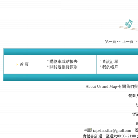
第一頁
<<
上一頁
下
購物車或結帳去
查詢訂單
°
°
首 頁
關於退換貨原則
我的帳戶
°
°
About Us and Map
有關我們與
‧
營業
營
taipeimusiker@gmail.com
實體書店 週一至週六09:00~21:00