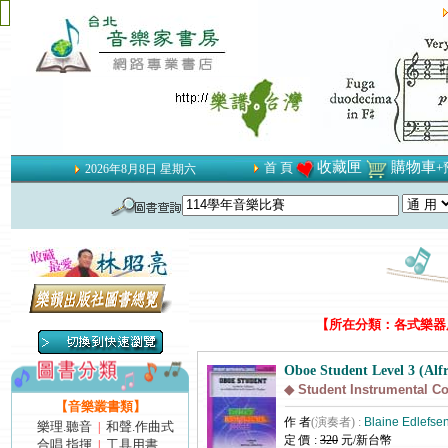
收藏匣
購物車
首 頁
+
2026年8月8日 星期六
【所在分類：各式樂器用
Oboe Student Level 3 (Alfr
◆ Student Instrumental C
【音樂叢書類】
作 者
(演奏者) :
Blaine Edlefse
樂理.聽音
和聲.作曲式
|
定 價 :
320
元/新台幣
合唱.指揮
工具用書
|