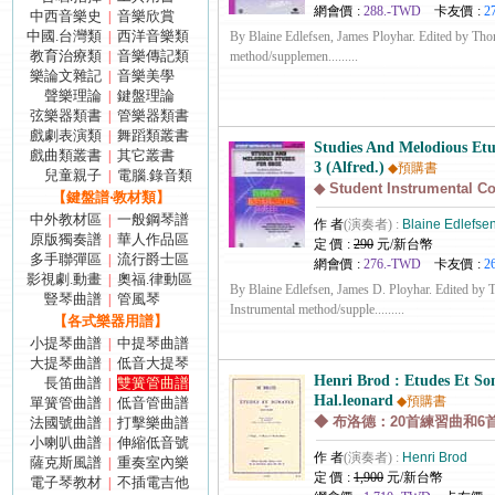
網會價 :
288.-TWD
卡友價 :
2
中西音樂史
音樂欣賞
|
中國.台灣類
西洋音樂類
|
By Blaine Edlefsen, James Ployhar. Edited by Tho
教育治療類
音樂傳記類
|
method/supplemen.........
樂論文雜記
音樂美學
|
聲樂理論
鍵盤理論
|
弦樂器類書
管樂器類書
|
戲劇表演類
舞蹈類叢書
|
Studies And Melodious Etu
戲曲類叢書
其它叢書
|
3 (Alfred.)
◆預購書
兒童親子
電腦.錄音類
|
◆ Student Instrumental C
【鍵盤譜‧教材類】
中外教材區
一般鋼琴譜
|
作 者
(演奏者) :
Blaine Edlefse
原版獨奏譜
華人作品區
|
定 價 :
290
元/新台幣
多手聯彈區
流行爵士區
|
網會價 :
276.-TWD
卡友價 :
2
影視劇.動畫
奧福.律動區
|
By Blaine Edlefsen, James D. Ployhar. Edited by 
豎琴曲譜
管風琴
|
Instrumental method/supple.........
【各式樂器用譜】
小提琴曲譜
中提琴曲譜
|
大提琴曲譜
低音大提琴
|
Henri Brod : Etudes Et Son
長笛曲譜
雙簧管曲譜
|
Hal.leonard
◆預購書
單簧管曲譜
低音管曲譜
|
◆ 布洛德：20首練習曲和
法國號曲譜
打擊樂曲譜
|
小喇叭曲譜
伸縮低音號
|
作 者
(演奏者) :
Henri Brod
薩克斯風譜
重奏室內樂
|
定 價 :
1,900
元/新台幣
電子琴教材
不插電吉他
|