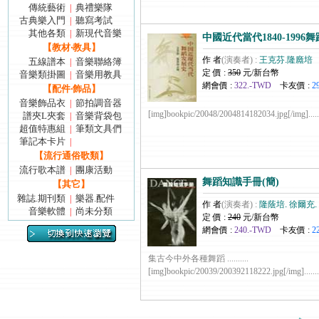
傳統藝術
典禮樂隊
|
古典樂入門
聽寫考試
|
其他各類
新現代音樂
|
中國近代當代1840-1996舞
【教材‧教具】
作 者
(演奏者) :
王克芬.隆廕培
五線譜本
音樂聯絡簿
|
定 價 :
350
元/新台幣
音樂類掛圖
音樂用教具
|
網會價 :
322.-TWD
卡友價 :
2
【配件‧飾品】
音樂飾品衣
節拍調音器
|
[img]bookpic/20048/2004814182034.jpg[/img]......
譜夾L夾套
音樂背袋包
|
超值特惠組
筆類文具們
|
筆記本卡片
|
【流行通俗歌類】
流行歌本譜
團康活動
|
舞蹈知識手冊(簡)
【其它】
雜誌.期刊類
樂器.配件
|
作 者
(演奏者) :
隆蔭培. 徐爾充.
音樂軟體
尚未分類
|
定 價 :
240
元/新台幣
網會價 :
240.-TWD
卡友價 :
2
集古今中外各種舞蹈 ..........
[img]bookpic/20039/200392118222.jpg[/img].......