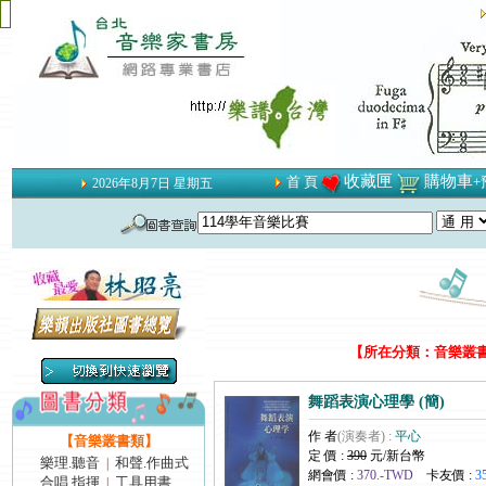
收藏匣
購物車
首 頁
+
2026年8月7日 星期五
【所在分類：音樂叢書類
舞蹈表演心理學 (簡)
作 者
(演奏者) :
平心
【音樂叢書類】
定 價 :
390
元/新台幣
樂理.聽音
和聲.作曲式
|
網會價 :
370.-TWD
卡友價 :
3
合唱.指揮
工具用書
|