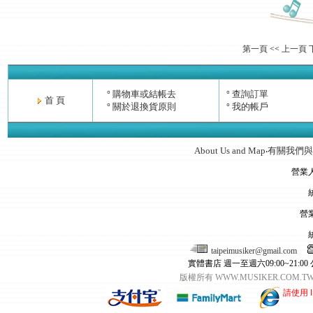
第一頁
<<
上一頁
購物車或結帳去
查詢訂單
°
°
首 頁
關於退換貨原則
我的帳戶
°
°
About Us and Map
有關我們與
‧
營業
營
taipeimusiker@gmail.com
實體書店 週一至週六09:00~21:00
版權所有 WWW.MUSIKER.CO
請使用 I