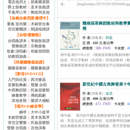
電吉他貝士
節奏樂器類
|
含。 [img]bookpic/20135/20135816446.jpg[/img
爵士鼓教材
直木笛曲譜
|
手風琴口琴
陶笛與其他
|
【各種合奏用譜‧整理中】
贛南採茶舞蹈教材與教學實踐 
重奏.室內樂
木銅管合奏
|
簡
管弦樂團譜
閱讀指揮譜
|
【合唱‧聲樂類】
作 者
(演奏者) :
郭磊
合唱曲譜本
單曲散裝譜
|
定 價 :
535
元/新台幣
聲樂曲譜
宗教曲集
|
網會價 :
508.-TWD
卡友價 :
4
歌劇.清唱劇
初級視唱類
|
簡中版‧附DVDx1片 《贛南採茶舞蹈教材與
幼教唱遊曲
|
組成，即文字教材（共四章）與視頻教材（教
【民樂國樂器曲譜】
贛南採茶舞教材形成的客觀情況予以歸納和梳理，重..
國樂器教材
國樂書曲譜
|
【影音DVD‧VCD】
入門與欣賞
西洋樂器
|
新世紀中國古典舞發展十年觀
音樂歌舞劇
聲樂.合唱
|
中西舞蹈類
民族器樂類
|
作 者
(演奏者) :
金浩
繪畫教學
傳統戲劇
|
定 價 :
498
元/新台幣
其他各類
樂譜大補帖
|
網會價 :
473.-TWD
卡友價 :
4
【唱片CD‧錄音帶】
鋼琴
大中小提琴
|
簡中版‧ 當代的中國古典舞首創時不是立刻
木銅管樂器
直木笛風琴
|
碼，而是先成立了專業學校，從抓教學與訓練
管弦交響樂
民族器樂類
|
他古典藝術表演形式如中國戲曲、西方芭蕾都不盡相同
聲樂.合唱曲
吉他演奏
|