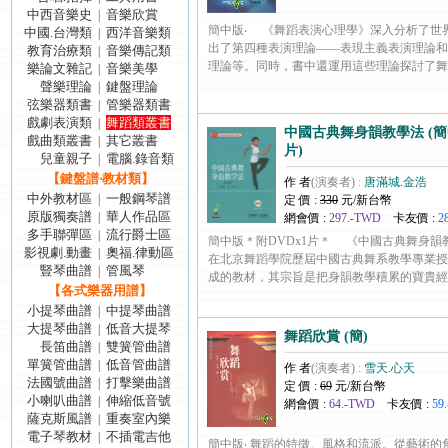
中西音樂史
音樂欣賞
|
簡中版‧ 《舞蹈表演心理學》深入分析了世
中國.台灣類
西洋音樂類
|
出了第四種表演理論——表現主義表演理論和
教育治療類
音樂傳記類
|
理論等。同時，書中還運用這些理論探討了舞蹈表演實
樂論文雜記
音樂美學
|
聲樂理論
鍵盤理論
|
弦樂器類書
管樂器類書
|
戲劇表演類
舞蹈類叢書
|
中國古典舞身韻教學法 (簡中
戲曲類叢書
其它叢書
|
片)
兒童親子
電腦.錄音類
|
【鍵盤譜‧教材類】
作 者
(演奏者) :
唐滿城.金浩
中外教材區
一般鋼琴譜
|
定 價 :
330
元/新台幣
原版獨奏譜
華人作品區
|
網會價 :
297.-TWD
卡友價 :
2
多手聯彈區
流行爵士區
|
簡中版＊附DVDx1片＊ 《中國古典舞身韻
影視劇.動畫
奧福.律動區
|
在北京舞蹈學院歷屆中國古典舞系教學專業授
豎琴曲譜
管風琴
|
成的教材，其宗旨是把身韻教學積累的寶貴經驗轉化為.
【各式樂器用譜】
小提琴曲譜
中提琴曲譜
|
大提琴曲譜
低音大提琴
|
舞蹈欣賞 (簡)
長笛曲譜
雙簧管曲譜
|
單簧管曲譜
低音管曲譜
|
作 者
(演奏者) :
雪天.心天
法國號曲譜
打擊樂曲譜
|
定 價 :
69
元/新台幣
小喇叭曲譜
伸縮低音號
|
網會價 :
64.-TWD
卡友價 :
59
薩克斯風譜
重奏室內樂
|
電子琴教材
不插電吉他
|
簡中版‧ 舞蹈的特徵、風格和流派。從藝術的