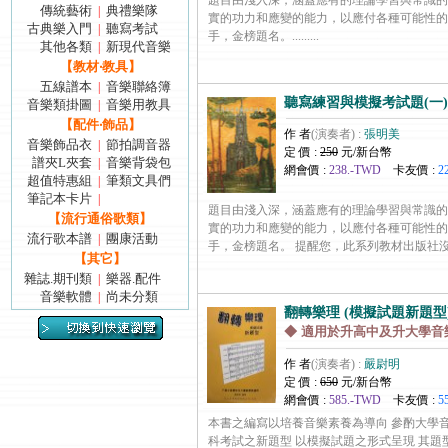
題目由淺入深，涵蓋應有的理論學習與常識的
傳統藝術
典禮樂隊
|
實的功力和應變的能力，以應付各種可能性的
古典樂入門
聽寫考試
|
手，金榜題名。.........
其他各類
新現代音樂
|
【教材‧教具】
五線譜本
音樂聯絡簿
|
聽寫練習與模擬考試題(一)
音樂類掛圖
音樂用教具
|
【配件‧飾品】
作 者
(演奏者) :
張明美
音樂飾品衣
節拍調音器
|
定 價 :
250
元/新台幣
譜夾L夾套
音樂背袋包
|
網會價 :
238.-TWD
卡友價 :
2
超值特惠組
筆類文具們
|
筆記本卡片
|
題目由淺入深，涵蓋應有的理論學習與常識的
【流行通俗歌類】
實的功力和應變的能力，以應付各種可能性的
流行歌本譜
團康活動
|
手，金榜題名。 提醒您，此系列教材出版社沒有發行CD
【其它】
雜誌.期刊類
樂器.配件
|
音樂軟體
尚未分類
|
翻轉樂理 (模擬試題新題型) 第
◆ 適用於升高中及升大學音
作 者
(演奏者) :
嚴尉明
定 價 :
650
元/新台幣
網會價 :
585.-TWD
卡友價 :
5
本書之編寫以培養音樂素養為導向 參酌大學音
科考試之新題型 以模擬試題之形式呈現 其題