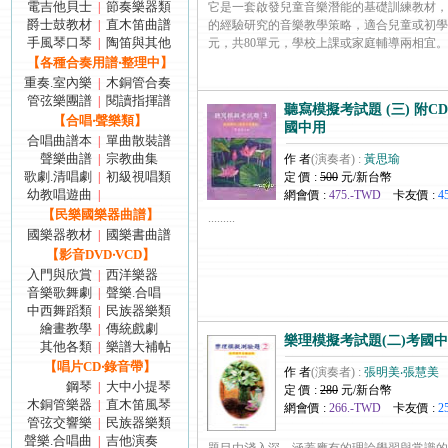
電吉他貝士
節奏樂器類
|
它是一套啟發兒童音樂潛能的基礎訓練教材，
爵士鼓教材
直木笛曲譜
|
的經驗研究的音樂教學策略，適合兒童或初學
手風琴口琴
陶笛與其他
|
元，共80單元，學校上課或家庭輔導兩相宜。 [c.
【各種合奏用譜‧整理中】
重奏.室內樂
木銅管合奏
|
管弦樂團譜
閱讀指揮譜
|
聽寫模擬考試題 (三) 附C
【合唱‧聲樂類】
國中用
合唱曲譜本
單曲散裝譜
|
聲樂曲譜
宗教曲集
|
作 者
(演奏者) :
黃思瑜
歌劇.清唱劇
初級視唱類
|
定 價 :
500
元/新台幣
幼教唱遊曲
|
網會價 :
475.-TWD
卡友價 :
4
【民樂國樂器曲譜】
.........
國樂器教材
國樂書曲譜
|
【影音DVD‧VCD】
入門與欣賞
西洋樂器
|
音樂歌舞劇
聲樂.合唱
|
中西舞蹈類
民族器樂類
|
繪畫教學
傳統戲劇
|
樂理模擬考試題(二)考國
其他各類
樂譜大補帖
|
【唱片CD‧錄音帶】
作 者
(演奏者) :
張明美‧張慧美
鋼琴
大中小提琴
|
定 價 :
280
元/新台幣
木銅管樂器
直木笛風琴
|
網會價 :
266.-TWD
卡友價 :
2
管弦交響樂
民族器樂類
|
聲樂.合唱曲
吉他演奏
|