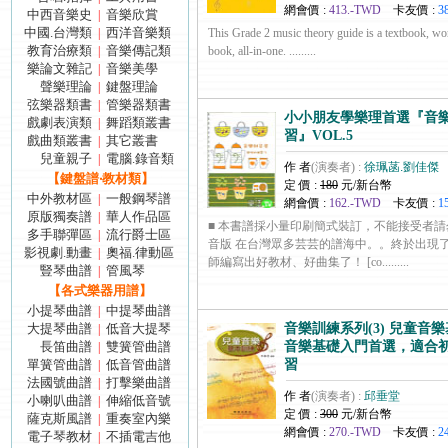
網會價 :
413.-TWD
卡友價 :
3
中西音樂史
音樂欣賞
|
中國.台灣類
西洋音樂類
|
This Grade 2 music theory guide is a textbook, w
教育治療類
音樂傳記類
|
book, all-in-one. .........
樂論文雜記
音樂美學
|
聲樂理論
鍵盤理論
|
弦樂器類書
管樂器類書
|
小小朋友學樂理首選『音樂
戲劇表演類
舞蹈類叢書
|
習』VOL.5
戲曲類叢書
其它叢書
|
兒童親子
電腦.錄音類
|
作 者
(演奏者) :
徐珮菡.劉佳傑
【鍵盤譜‧教材類】
定 價 :
180
元/新台幣
中外教材區
一般鋼琴譜
|
網會價 :
162.-TWD
卡友價 :
1
原版獨奏譜
華人作品區
|
■ 本書譜採小量印刷簡式裝訂，不能接受者請
多手聯彈區
流行爵士區
|
音版 在台灣眾多芸芸的譜海中。。終於出現
影視劇.動畫
奧福.律動區
|
師編寫出好教材、好曲集了！ [co.........
豎琴曲譜
管風琴
|
【各式樂器用譜】
小提琴曲譜
中提琴曲譜
|
大提琴曲譜
低音大提琴
音樂訓練系列(3) 兒童音樂
|
長笛曲譜
雙簧管曲譜
音樂基礎入門首選，適合
|
單簧管曲譜
低音管曲譜
習
|
法國號曲譜
打擊樂曲譜
|
作 者
(演奏者) :
邱垂堂
小喇叭曲譜
伸縮低音號
|
定 價 :
300
元/新台幣
薩克斯風譜
重奏室內樂
|
網會價 :
270.-TWD
卡友價 :
2
電子琴教材
不插電吉他
|