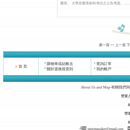
樂班、 大學音樂系術科考試之公告考題。........
第一頁
<<
上一頁
下
購物車或結帳去
查詢訂單
°
°
首 頁
關於退換貨原則
我的帳戶
°
°
About Us and Map
有關我們與
‧
營業
營
taipeimusiker@gmail.com