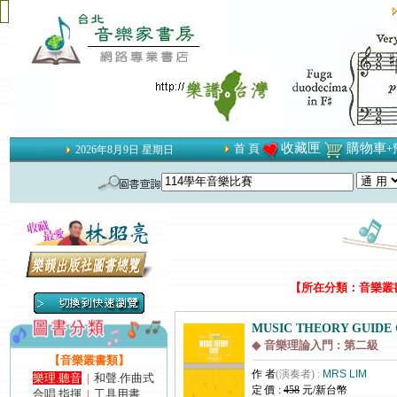
收藏匣
購物車
首 頁
+
2026年8月9日 星期日
【所在分類：音樂叢書類
MUSIC THEORY GUIDE G
◆ 音樂理論入門 : 第二級
【音樂叢書類】
作 者
(演奏者) :
MRS LIM
樂理.聽音
和聲.作曲式
|
定 價 :
458
元/新台幣
合唱.指揮
工具用書
|