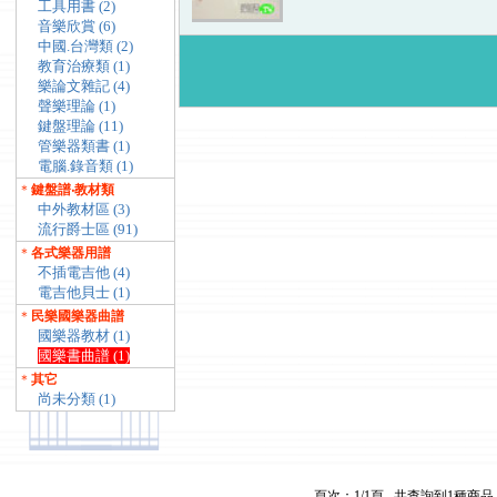
工具用書 (2)
音樂欣賞 (6)
中國.台灣類 (2)
教育治療類 (1)
樂論文雜記 (4)
聲樂理論 (1)
鍵盤理論 (11)
管樂器類書 (1)
電腦.錄音類 (1)
＊
鍵盤譜‧教材類
中外教材區 (3)
流行爵士區 (91)
＊
各式樂器用譜
不插電吉他 (4)
電吉他貝士 (1)
＊
民樂國樂器曲譜
國樂器教材 (1)
國樂書曲譜 (1)
＊
其它
尚未分類 (1)
頁次：
1
/1頁
共查詢到1種商品