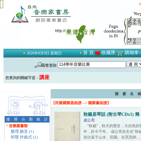
首 頁
收藏匣
購物車
2026年8月9日 星期日
講座
您查詢的關鍵字是：
圖 書 名 
【民樂國樂器曲譜 --> 國樂書曲譜】
秋籟居琴話 (附古琴CDx1) 簡
搜 尋 分 類 統 計
成公亮
＊
音樂叢書類
“秋籟”，秋天的聲音，大自然的
樂理.聽音 (1)
年，距今千年。 成公亮先生在“秋
和聲.作曲式 (1)
並往返于山水、田園。在冥思靜.......