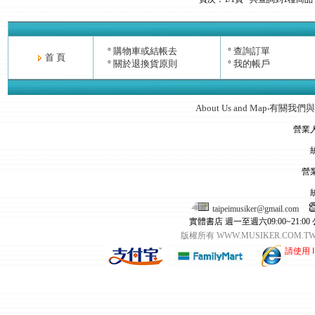
購物車或結帳去
查詢訂單
°
°
首 頁
關於退換貨原則
我的帳戶
°
°
About Us and Map
有關我們與
‧
營業
營
taipeimusiker@gmail.com
實體書店 週一至週六09:00~21:00
版權所有 WWW.MUSIKER.CO
請使用 I