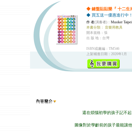
◆ 鍵盤貼貼樂『 十二
◆ 買五送一優惠進行中
作 者
(演奏者)：
Musiker Taipei
本書分類：
音樂用教具
開本規格：張
出 版 地：台灣
ISBN或廠編：TM546
上架補進日期：2020年1月
還在煩惱初學的孩子記不起
圖像對於學齡前的孩子最能讓他