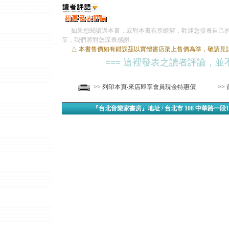
如果您閱讀過本書，或對本書有所瞭解，歡迎您發表自己的
享，我們將對您深表感謝。
△ 本書售價如有錯誤茲以實體書店架上售價為準，敬請見
=== 這裡發表之讀者評論，並
>> 列印本頁‧來店即享會員現金特惠價
>>
『台北音樂家書房』地址 / 台北市 108 中華路一段1