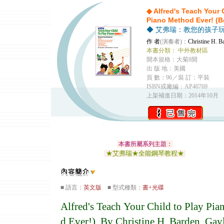
◆ Alfred's Teach Your 
Piano Method Ever! (B
◆ 艾弗瑞：教您的孩子
作 者
(演奏者)：
Christine H. B
本書分類：
中外教材區
開本規格：大菊8開
出 版 地：美國
頁 數：96／裝 訂：平裝
ISBN或廠編：AP40769
上架補進日期：2014年10月
本書所屬系列主題：
★艾弗瑞★全能鋼琴教程★
■ 語言：
英文版
■ 型式種類：
書+光碟
Alfred's Teach Your Child to Play Pia
d Ever!). By Christine H. Barden, Ga