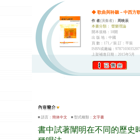
◆ 歌曲與聆聽－中西方歌
作 者
(演奏者)：
周映辰
本書分類：
聲樂理論
開本規格：18開
出 版 地：中國
頁 數：171／裝 訂：平裝
ISBN或廠編：9787103035207
上架補進日期：2015年5月
■ 語言：
簡体中文
■ 型式種類：
文字書
書中試著闡明在不同的歷史