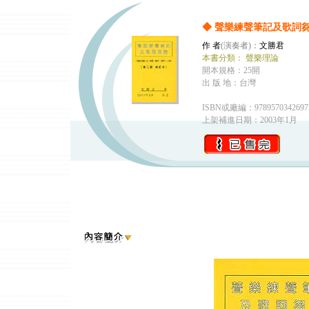
◆ 聲樂練聲筆記及歌詞
作 者
(演奏者)：
文勝君
本書分類：
聲樂理論
開本規格：25開
出 版 地：台灣
ISBN或廠編：9789570342697
上架補進日期：2003年1月