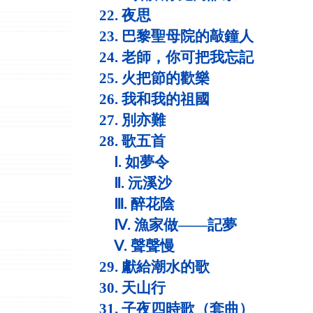
22. 夜思
23. 巴黎聖母院的敲鐘人
24. 老師，你可把我忘記
25. 火把節的歡樂
26. 我和我的祖國
27. 別亦難
28. 歌五首
Ⅰ. 如夢令
Ⅱ. 沅溪沙
Ⅲ. 醉花陰
Ⅳ. 漁家做——記夢
Ⅴ. 聲聲慢
29. 獻給潮水的歌
30. 天山行
31. 子夜四時歌（套曲）