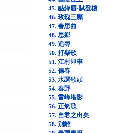
45. 點絳唇·賦登樓
46. 玫瑰三願
47. 春思曲
48. 思鄉
49. 追尋
50. 打柴歌
51. 江村即事
52. 傷春
53. 水調歌頭
54. 春野
55. 雷峰塔影
56. 正氣歌
57. 自君之出矣
58. 別離