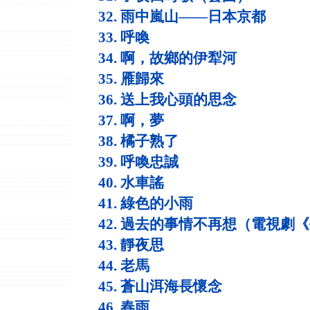
32. 雨中嵐山——日本京都
33. 呼喚
34. 啊，故鄉的伊犁河
35. 雁歸來
36. 送上我心頭的思念
37. 啊，夢
38. 橘子熟了
39. 呼喚忠誠
40. 水車謠
41. 綠色的小雨
42. 過去的事情不再想（電視劇
43. 靜夜思
44. 老馬
45. 蒼山洱海長懷念
46. 春雨