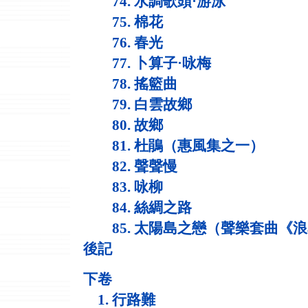
74. 水調歌頭·游泳
75. 棉花
76. 春光
77. 卜算子·咏梅
78. 搖籃曲
79. 白雲故鄉
80. 故鄉
81. 杜鵑（惠風集之一）
82. 聲聲慢
83. 咏柳
84. 絲綢之路
85. 太陽島之戀（聲樂套曲《
後記
下卷
1. 行路難