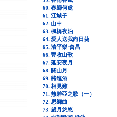
59. 春雨春風
60. 春歸何處
61. 江城子
62. 山中
63. 楓橋夜泊
64. 愛人送我向日葵
65. 清平樂·會昌
66. 豐收山歌
67. 延安夜月
68. 關山月
69. 將進酒
70. 相見難
71. 熱碧亞之歌（一）
72. 思鄉曲
73. 歲月悠悠