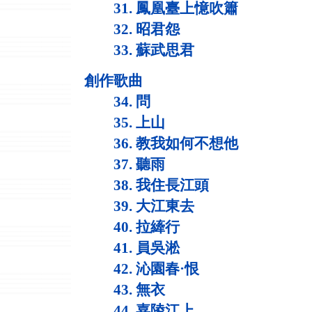
31. 鳳凰臺上憶吹簫
32. 昭君怨
33. 蘇武思君
創作歌曲
34. 問
35. 上山
36. 教我如何不想他
37. 聽雨
38. 我住長江頭
39. 大江東去
40. 拉縴行
41. 員吳淞
42. 沁園春·恨
43. 無衣
44. 嘉陵江上