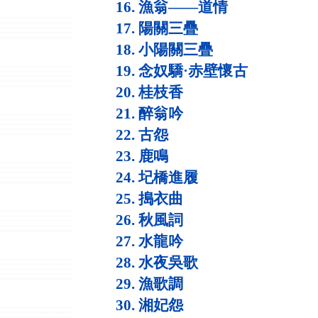
16. 漁翁——道情
17. 陽關三疊
18. 小陽關三疊
19. 念奴驕·赤壁懷古
20. 桂枝香
21. 醉翁吟
22. 古怨
23. 鹿鳴
24. 圮橋進履
25. 搗衣曲
26. 秋風詞
27. 水龍吟
28. 水夜吳歌
29. 漁歌調
30. 湘妃怨