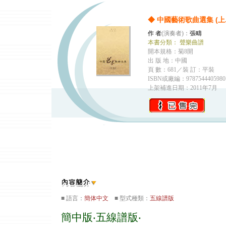
◆ 中國藝術歌曲選集 (上
作 者
(演奏者)：
張疇
本書分類：
聲樂曲譜
開本規格：菊8開
出 版 地：中國
頁 數：681／裝 訂：平裝
ISBN或廠編：9787544405980
上架補進日期：2011年7月
■ 語言：
簡体中文
■ 型式種類：
五線譜版
簡中版‧五線譜版‧