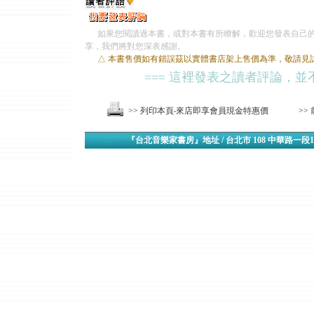
如果您閱讀過本書，或對本書有所瞭解，歡迎您發表自己的
享，我們將對您深表感謝。
△ 本書售價如有錯誤茲以實體書店架上售價為準，敬請見
=== 這裡發表之讀者評論，並
>> 列印本頁‧來店即享會員現金特惠價
>>
『台北音樂家書房』地址 / 台北市 108 中華路一段1