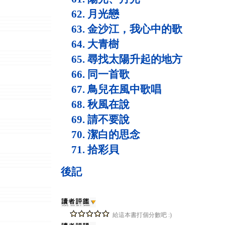
62. 月光戀
63. 金沙江，我心中的歌
64. 大青樹
65. 尋找太陽升起的地方
66. 同一首歌
67. 鳥兒在風中歌唱
68. 秋風在說
69. 請不要說
70. 潔白的思念
71. 拾彩貝
後記
給這本書打個分數吧 :)