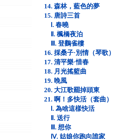
14. 森林，藍色的夢
15. 唐詩三首
Ⅰ. 春曉
Ⅱ. 楓橋夜泊
Ⅲ. 登鸛雀樓
16. 採桑子·別情（琴歌）
17. 清平樂·惜春
18. 月光搖籃曲
19. 晚風
20. 大江歌罷掉頭東
21. 啊！多快活（套曲）
Ⅰ. 為啥這樣快活
Ⅱ. 送行
Ⅲ. 想你
Ⅳ. 姑娘你跑向誰家