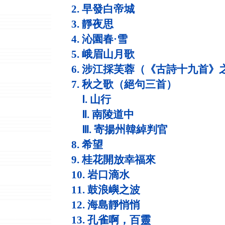
2. 早發白帝城
3. 靜夜思
4. 沁園春·雪
5. 峨眉山月歌
6. 涉江採芙蓉（《古詩十九首》
7. 秋之歌（絕句三首）
Ⅰ. 山行
Ⅱ. 南陵道中
Ⅲ. 寄揚州韓綽判官
8. 希望
9. 桂花開放幸福來
10. 岩口滴水
11. 鼓浪嶼之波
12. 海島靜悄悄
13. 孔雀啊，百靈