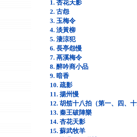
1. 杏花天影
2. 古怨
3. 玉梅令
4. 淡黃柳
5. 淒涼犯
6. 長亭怨慢
7. 鬲溪梅令
8. 醉吟商小品
9. 暗香
10. 疏影
11. 揚州慢
12. 胡笳十八拍（第一、四、
13. 秦王破陣樂
14. 杏花天影
15. 蘇武牧羊