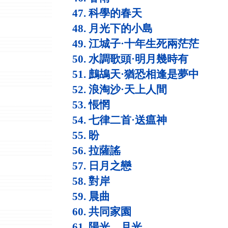
47. 科學的春天
48. 月光下的小島
49. 江城子·十年生死兩茫茫
50. 水調歌頭·明月幾時有
51. 鷓鴣天·猶恐相逢是夢中
52. 浪淘沙·天上人間
53. 悵惘
54. 七律二首·送瘟神
55. 盼
56. 拉薩謠
57. 日月之戀
58. 對岸
59. 晨曲
60. 共同家園
61. 陽光、月光