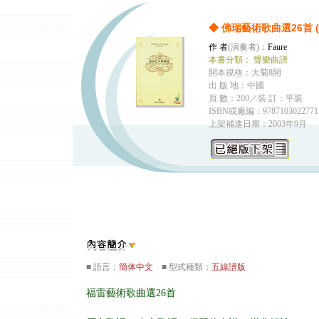
◆ 佛瑞藝術歌曲選26首 
作 者
(演奏者)：
Faure
本書分類：
聲樂曲譜
開本規格：大菊8開
出 版 地：中國
頁 數：200／裝 訂：平裝
ISBN或廠編：9787103022771
上架補進日期：2003年9月
■ 語言：
簡体中文
■ 型式種類：
五線譜版
福雷藝術歌曲選26首