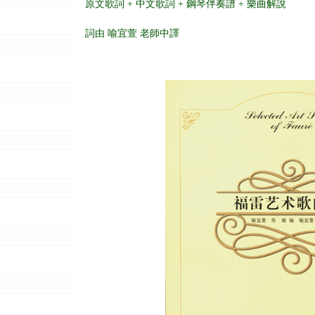
原文歌詞 + 中文歌詞 + 鋼琴伴奏譜 + 樂曲解說
詞由 喻宜萱 老師中譯