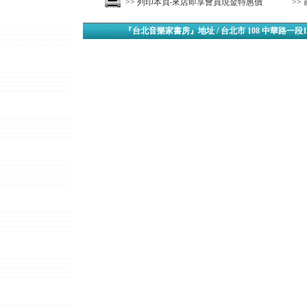
>> 列印本頁‧來店即享會員現金特惠價
>>
『台北音樂家書房』地址 / 台北市 108 中華路一段1