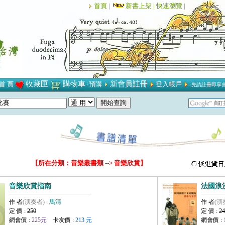
首頁 |
新書上架 |
快速瀏覽 |
收藏匣
購物車
新會員註冊
首 頁
+預購
登入帳戶
‧‧先請註冊即享
【所在分類：音樂叢書類 --> 音樂欣賞】
音樂欣賞指南
法國浪
作 者
(演奏者) :
馬清
作 者
(演
定 價 :
250
定 價 :
24
網會價 :
225元
卡友價 :
213 元
網會價 :