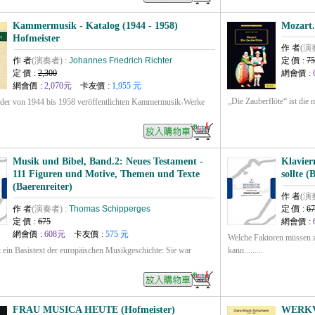
Kammermusik - Katalog (1944 - 1958)
Mozart.
Hofmeister
作 者
(演
作 者
(演奏者) :
Johannes Friedrich Richter
定 價 :
75
定 價 :
2,300
網會價 :
網會價 :
2,070元
卡友價 :
1,955 元
„Die Zauberflöte“ ist die m
 der von 1944 bis 1958 veröffentlichten Kammermusik-Werke
Musik und Bibel, Band.2: Neues Testament -
Klavier
111 Figuren und Motive, Themen und Texte
sollte (
(Baerenreiter)
作 者
(演
作 者
(演奏者) :
Thomas Schipperges
定 價 :
67
定 價 :
675
網會價 :
網會價 :
608元
卡友價 :
575 元
Welche Faktoren müssen 
t ein Basistext der europäischen Musikgeschichte: Sie war
kann.........
FRAU MUSICA HEUTE (Hofmeister)
WERKV