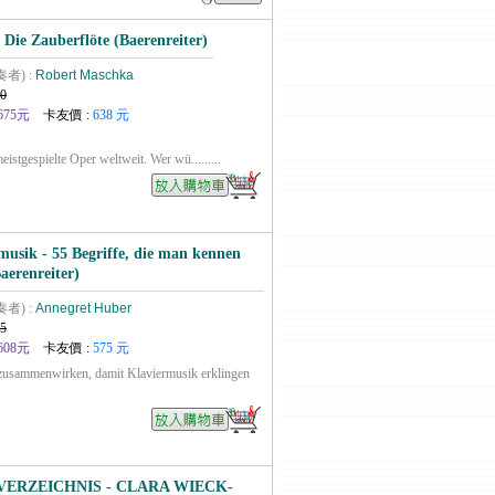
 Die Zauberflöte (Baerenreiter)
奏者) :
Robert Maschka
0
675元
卡友價 :
638 元
eistgespielte Oper weltweit. Wer wü.........
musik - 55 Begriffe, die man kennen
Baerenreiter)
奏者) :
Annegret Huber
5
608元
卡友價 :
575 元
zusammenwirken, damit Klaviermusik erklingen
ERZEICHNIS - CLARA WIECK-