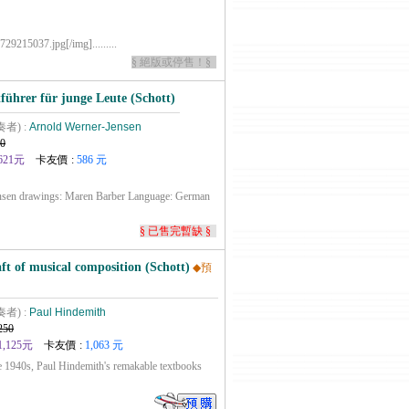
9215037.jpg[/img].........
§ 絕版或停售！§
führer für junge Leute (Schott)
奏者) :
Arnold Werner-Jensen
0
621元
卡友價 :
586 元
ensen drawings: Maren Barber Language: German
§ 已售完暫缺 §
ft of musical composition (Schott)
◆預
奏者) :
Paul Hindemith
250
1,125元
卡友價 :
1,063 元
he 1940s, Paul Hindemith's remakable textbooks