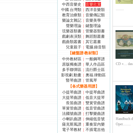
中西音樂史
音樂欣賞
|
.........
中國.台灣類
西洋音樂類
|
教育治療類
音樂傳記類
|
樂論文雜記
音樂美學
|
聲樂理論
鍵盤理論
|
弦樂器類書
管樂器類書
|
戲劇表演類
舞蹈類叢書
|
戲曲類叢書
其它叢書
|
兒童親子
電腦.錄音類
|
【鍵盤譜‧教材類】
中外教材區
一般鋼琴譜
|
CD «… dass h
原版獨奏譜
華人作品區
|
多手聯彈區
流行爵士區
|
影視劇.動畫
奧福.律動區
|
豎琴曲譜
管風琴
|
【各式樂器用譜】
小提琴曲譜
中提琴曲譜
|
大提琴曲譜
低音大提琴
|
長笛曲譜
雙簧管曲譜
|
單簧管曲譜
低音管曲譜
|
法國號曲譜
打擊樂曲譜
|
小喇叭曲譜
伸縮低音號
Handbuch de
|
薩克斯風譜
重奏室內樂
Oper.........
|
電子琴教材
不插電吉他
|