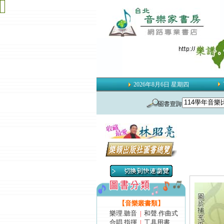
2026年8月6日 星期四
【音樂叢書類】
樂理.聽音
和聲.作曲式
|
合唱.指揮
工具用書
|