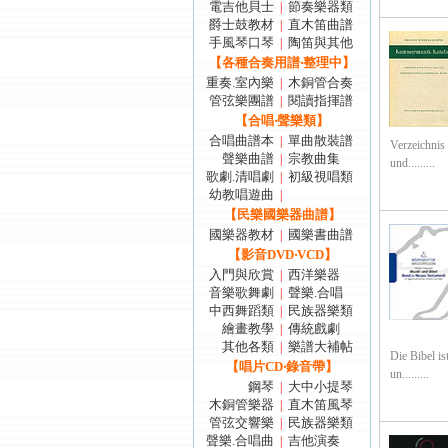
電吉他貝士
節奏樂器類
|
爵士鼓教材
直木笛曲譜
|
手風琴口琴
陶笛與其他
|
【各種合奏用譜‧整理中】
重奏.室內樂
木銅管合奏
|
管弦樂團譜
閱讀指揮譜
|
【合唱‧聲樂類】
合唱曲譜本
單曲散裝譜
|
Verzeichnis
聲樂曲譜
宗教曲集
|
und.........
歌劇.清唱劇
初級視唱類
|
幼教唱遊曲
|
【民樂國樂器曲譜】
國樂器教材
國樂書曲譜
|
【影音DVD‧VCD】
入門與欣賞
西洋樂器
|
音樂歌舞劇
聲樂.合唱
|
中西舞蹈類
民族器樂類
|
繪畫教學
傳統戲劇
|
其他各類
樂譜大補帖
|
Die Bibel is
【唱片CD‧錄音帶】
un.........
鋼琴
大中小提琴
|
木銅管樂器
直木笛風琴
|
管弦交響樂
民族器樂類
|
聲樂.合唱曲
吉他演奏
|