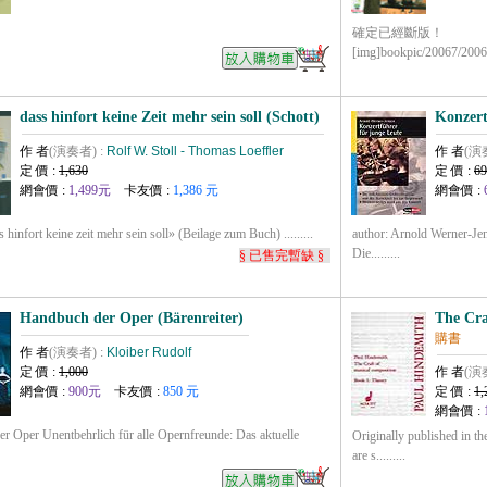
確定已經斷版！
[img]bookpic/20067/200672
dass hinfort keine Zeit mehr sein soll (Schott)
Konzert
作 者
(演奏者) :
Rolf W. Stoll - Thomas Loeffler
作 者
(演
定 價 :
1,630
定 價 :
69
網會價 :
1,499元
卡友價 :
1,386 元
網會價 :
infort keine zeit mehr sein soll» (Beilage zum Buch) .........
author: Arnold Werner-J
Die.........
§ 已售完暫缺 §
Handbuch der Oper (Bärenreiter)
The Cra
購書
作 者
(演奏者) :
Kloiber Rudolf
定 價 :
1,000
作 者
(演
網會價 :
900元
卡友價 :
850 元
定 價 :
1,
網會價 :
r Oper Unentbehrlich für alle Opernfreunde: Das aktuelle
Originally published in t
are s.........