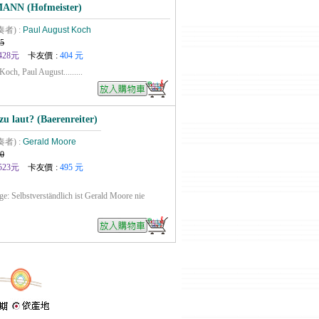
NN (Hofmeister)
奏者) :
Paul August Koch
5
428元
卡友價 :
404 元
och, Paul August.........
zu laut? (Baerenreiter)
奏者) :
Gerald Moore
0
523元
卡友價 :
495 元
age: Selbstverständlich ist Gerald Moore nie