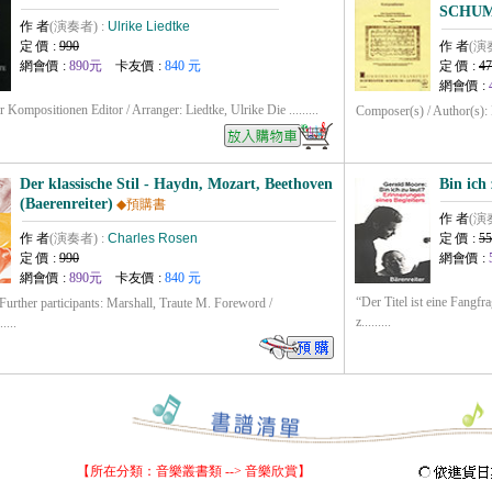
SCHUMA
作 者
(演奏者) :
Ulrike Liedtke
定 價 :
990
作 者
(演
網會價 :
890元
卡友價 :
840 元
定 價 :
47
網會價 :
 Kompositionen Editor / Arranger: Liedtke, Ulrike Die .........
Composer(s) / Author(s): K
Der klassische Stil - Haydn, Mozart, Beethoven
Bin ich 
(Baerenreiter)
◆預購書
作 者
(演
作 者
(演奏者) :
Charles Rosen
定 價 :
55
定 價 :
990
網會價 :
網會價 :
890元
卡友價 :
840 元
“Der Titel ist eine Fangfr
 Further participants: Marshall, Traute M. Foreword /
z.........
....
【所在分類：
音樂叢書類
--> 音樂欣賞】