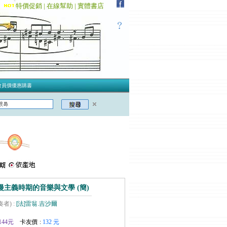
特價促銷 |
在線幫助 |
實體書店
會員價優惠購書
漫主義時期的音樂與文學 (簡)
奏者) :
[法]雷翁.吉沙爾
144元
卡友價 :
132 元