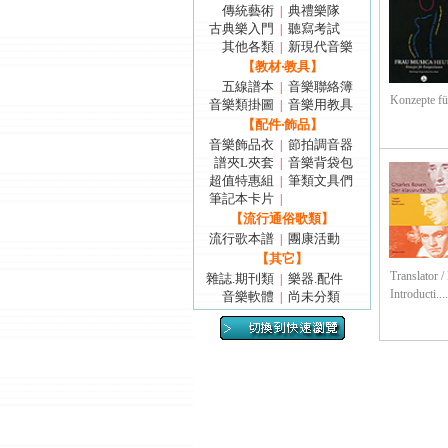
傳統藝術
典禮樂隊
|
古典樂入門
聽寫考試
|
其他各類
新現代音樂
|
【教材‧教具】
五線譜本
音樂聯絡簿
|
Konzepte für
音樂類掛圖
音樂用教具
|
【配件‧飾品】
音樂飾品衣
節拍調音器
|
譜夾L夾套
音樂背袋包
|
超值特惠組
筆類文具們
|
筆記本卡片
|
【流行通俗歌類】
流行歌本譜
團康活動
|
【其它】
Translator /
雜誌.期刊類
樂器.配件
|
Introducti.....
音樂軟體
尚未分類
|