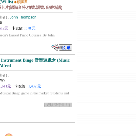
(Willis)
◆預購書
8張卡片(認識音符.拍號.調號.音樂術語)
奏者) :
John Thompson
0
612元
卡友價 :
578 元
son's Easiest Piano Course). By John
l Instrument Bingo 音樂遊戲盒 (Music
Alfred
奏者) :
790
1,611元
卡友價 :
1,432 元
 Musical Bingo game in the market! Students and
§ 絕版或停售！§