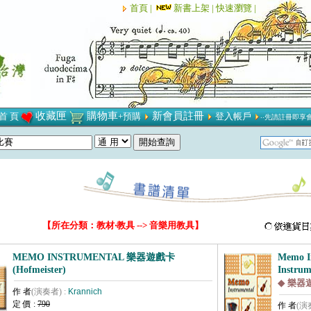
首頁 |
新書上架 |
快速瀏覽 |
收藏匣
購物車
新會員註冊
首 頁
+預購
登入帳戶
‧‧先請註冊即享
【所在分類：教材‧教具 --> 音樂用教具】
MEMO INSTRUMENTAL 樂器遊戲卡
Memo In
(Hofmeister)
Instrum
◆ 樂器
作 者
(演奏者) :
Krannich
定 價 :
790
作 者
(演