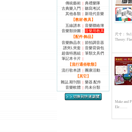
傳統藝術
典禮樂隊
|
古典樂入門
聽寫考試
|
其他各類
新現代音樂
|
【教材‧教具】
五線譜本
音樂聯絡簿
|
音樂類掛圖
音樂用教具
|
尺寸： 9x12 i
【配件‧飾品】
Theory: Flas..
音樂飾品衣
節拍調音器
|
譜夾L夾套
音樂背袋包
|
超值特惠組
筆類文具們
|
筆記本卡片
|
【流行通俗歌類】
流行歌本譜
團康活動
|
【其它】
雜誌.期刊類
樂器.配件
|
音樂軟體
尚未分類
|
Make and Pl
Ele.........