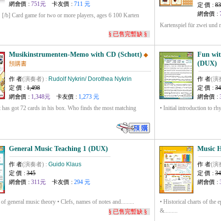
網會價 :
751元
卡友價 :
711 元
定 價 :
83
網會價 :
：[/b] Card game for two or more players, ages 6 100 Karten
Kartenspiel für zwei und me
§ 已售完暫缺 §
Musikinstrumenten-Memo with CD (Schott)
Fun wit
◆
(DUX)
預購書
作 者
(演奏者) :
Rudolf Nykrin/ Dorothea Nykrin
作 者
(演
定 價 :
1,498
定 價 :
34
網會價 :
1,348元
卡友價 :
1,273 元
網會價 :
 has got 72 cards in his box. Who finds the most matching
• Initial introduction to rh
General Music Teaching 1 (DUX)
Music H
作 者
(演奏者) :
Guido Klaus
作 者
(演
定 價 :
345
定 價 :
34
網會價 :
311元
卡友價 :
294 元
網會價 :
 of general music theory • Clefs, names of notes and.........
• Historical charts of the
&.........
§ 已售完暫缺 §