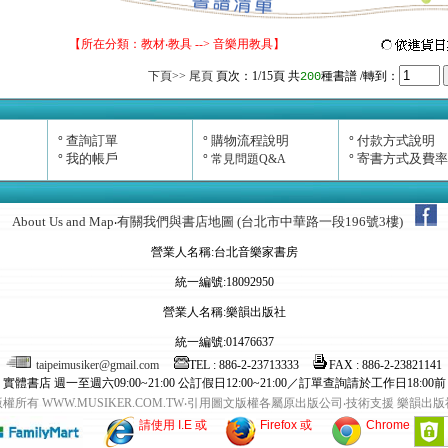
【所在分類：
教材‧教具
--> 音樂用教具】
下頁>>
尾頁
頁次：
1
/15頁
共
種書譜
/轉到：
200
查詢訂單
購物流程說明
付款方式說明
°
°
°
我的帳戶
寄書方式及費率
°
°
常見問題Q&A
°
About Us and Map
有關我們與書店地圖 (台北市中華路一段196號3樓)
‧
營業人名稱:台北音樂家書房
統一編號:18092950
營業人名稱:樂韻出版社
統一編號:01476637
taipeimusiker@gmail.com
TEL : 886-2-23713333
FAX : 886-2-23821141
實體書店 週一至週六09:00~21:00 公訂假日12:00~21:00／訂單查詢請於工作日18:00前
版權所有 WWW.MUSIKER.COM.TW‧引用圖文版權各屬原出版公司‧技術支援 樂韻出版
請使用 I.E 或
Firefox 或
Chrome