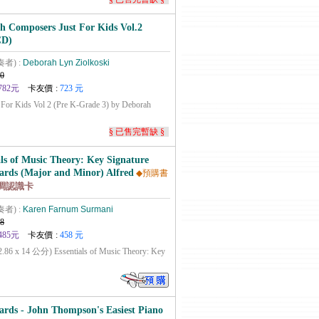
h Composers Just For Kids Vol.2
CD)
奏者) :
Deborah Lyn Ziolkoski
0
782元
卡友價 :
723 元
 For Kids Vol 2 (Pre K-Grade 3) by Deborah
§ 已售完暫缺 §
als of Music Theory: Key Signature
ards (Major and Minor) Alfred
◆預購書
調認識卡
奏者) :
Karen Farnum Surmani
8
485元
卡友價 :
458 元
6 x 14 公分) Essentials of Music Theory: Key
ards - John Thompson's Easiest Piano