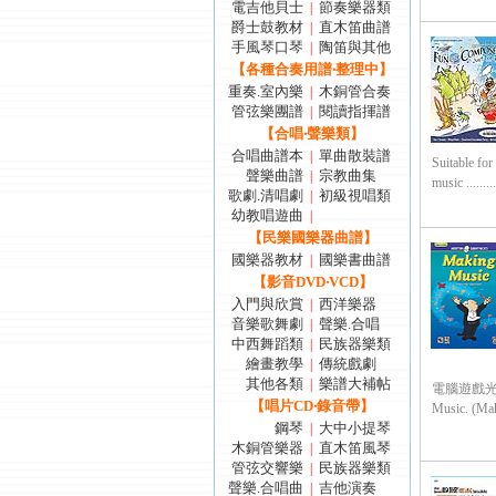
電吉他貝士
節奏樂器類
|
爵士鼓教材
直木笛曲譜
|
手風琴口琴
陶笛與其他
|
【各種合奏用譜‧整理中】
重奏.室內樂
木銅管合奏
|
管弦樂團譜
閱讀指揮譜
|
【合唱‧聲樂類】
合唱曲譜本
單曲散裝譜
|
Suitable for
聲樂曲譜
宗教曲集
|
music .........
歌劇.清唱劇
初級視唱類
|
幼教唱遊曲
|
【民樂國樂器曲譜】
國樂器教材
國樂書曲譜
|
【影音DVD‧VCD】
入門與欣賞
西洋樂器
|
音樂歌舞劇
聲樂.合唱
|
中西舞蹈類
民族器樂類
|
繪畫教學
傳統戲劇
|
其他各類
樂譜大補帖
|
電腦遊戲光碟：
【唱片CD‧錄音帶】
Music. (Mak
鋼琴
大中小提琴
|
木銅管樂器
直木笛風琴
|
管弦交響樂
民族器樂類
|
聲樂.合唱曲
吉他演奏
|