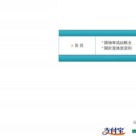
購物車或結帳去
°
首 頁
關於退換貨原則
°