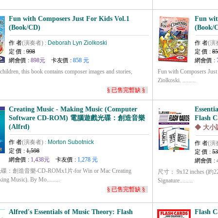
Fun with Composers Just For Kids Vol.1
Fun wit
(Book/CD)
(Book/
作 者
(演奏者) :
Deborah Lyn Ziolkoski
作 者
(演
定 價 :
998
定 價 :
85
網會價 :
898元
卡友價 :
858 元
網會價 :
 children, this book contains composer images and stories,
Fun with Composers Just
Ziolkoski. .........
§ 已售完暫缺 §
Creating Music - Making Music (Computer
Essenti
Software CD-ROM) 電腦遊戲光碟：創造音樂
Flash C
(Alfrd)
◆ 大小
作 者
(演奏者) :
Morton Subotnick
作 者
(演
定 價 :
1,598
定 價 :
53
網會價 :
1,438元
卡友價 :
1,278 元
網會價 :
創造音樂‧CD-ROMx1片‧for Win or Mac Creating
尺寸： 9x12 inches (約22.8
ing Music). By Mo.........
Signature.........
§ 已售完暫缺 §
Alfred's Essentials of Music Theory: Flash
Flash C