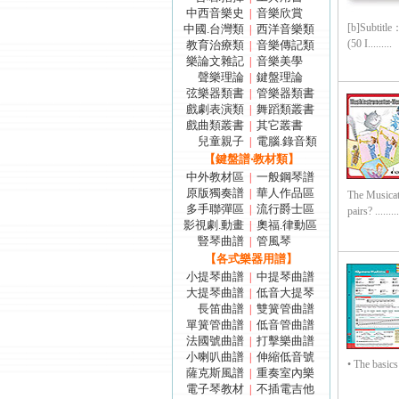
中西音樂史
音樂欣賞
|
[b]Subtitle
中國.台灣類
西洋音樂類
|
(50 I.........
教育治療類
音樂傳記類
|
樂論文雜記
音樂美學
|
聲樂理論
鍵盤理論
|
弦樂器類書
管樂器類書
|
戲劇表演類
舞蹈類叢書
|
戲曲類叢書
其它叢書
|
兒童親子
電腦.錄音類
|
【鍵盤譜‧教材類】
中外教材區
一般鋼琴譜
|
原版獨奏譜
華人作品區
|
The Musicat
多手聯彈區
流行爵士區
|
pairs? .........
影視劇.動畫
奧福.律動區
|
豎琴曲譜
管風琴
|
【各式樂器用譜】
小提琴曲譜
中提琴曲譜
|
大提琴曲譜
低音大提琴
|
長笛曲譜
雙簧管曲譜
|
單簧管曲譜
低音管曲譜
|
法國號曲譜
打擊樂曲譜
|
小喇叭曲譜
伸縮低音號
|
• The basics
薩克斯風譜
重奏室內樂
|
電子琴教材
不插電吉他
|