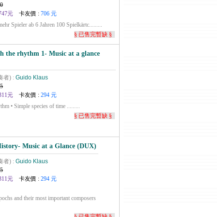
0
747元
卡友價 :
706 元
hr Spieler ab 6 Jahren 100 Spielkärtc.........
§ 已售完暫缺 §
h the rhythm 1- Music at a glance
奏者) :
Guido Klaus
5
311元
卡友價 :
294 元
ythm • Simple species of time .........
§ 已售完暫缺 §
istory- Music at a Glance (DUX)
奏者) :
Guido Klaus
5
311元
卡友價 :
294 元
 epochs and their most important composers
§ 已售完暫缺 §