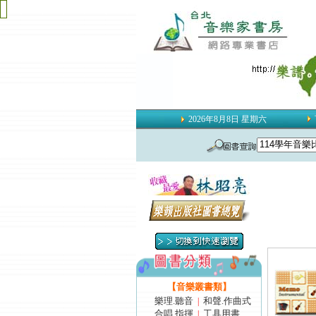
2026年8月8日 星期六
【音樂叢書類】
樂理.聽音
和聲.作曲式
|
合唱.指揮
工具用書
|