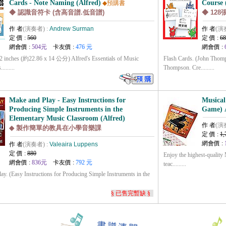
Cards - Note Naming (Alfred)
Course 
◆預購書
◆ 認識音符卡 (含高音譜.低音譜)
◆ 12
作 者
(演奏者) :
Andrew Surman
作 者
(演
定 價 :
560
定 價 :
68
網會價 :
504元
卡友價 :
476 元
網會價 :
nches (約22.86 x 14 公分) Alfred's Essentials of Music
Flash Cards. (John Thomp
.......
Thompson. Cre.........
Make and Play - Easy Instructions for
Musica
Producing Simple Instruments in the
Game) 
Elementary Music Classroom (Alfred)
作 者
(演
◆ 製作簡單的教具在小學音樂課
定 價 :
1,
網會價 :
作 者
(演奏者) :
Valeaira Luppens
定 價 :
880
Enjoy the highest-quality
網會價 :
836元
卡友價 :
792 元
teac.........
ay. (Easy Instructions for Producing Simple Instruments in the
§ 已售完暫缺 §