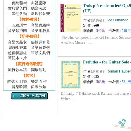
傳統藝術
典禮樂隊
|
Trois pièces de société Op.
古典樂入門
聽寫考試
|
(UE)
其他各類
新現代音樂
|
【教材‧教具】
作 者
(演奏者) :
Sor Fernando
五線譜本
音樂聯絡簿
|
定 價 :
600
音樂類掛圖
音樂用教具
|
網會價 :
540元
卡友價 :
510 
【配件‧飾品】
"No other composer influenced Fernando Sor mor
音樂飾品衣
節拍調音器
|
Amadeus Mozart..........
譜夾L夾套
音樂背袋包
|
超值特惠組
筆類文具們
|
筆記本卡片
|
Preludes - for Guitar Solo
【流行通俗歌類】
流行歌本譜
團康活動
|
作 者
(演奏者) :
Roman Hauben
【其它】
定 價 :
625
雜誌.期刊類
樂器.配件
|
網會價 :
563元
卡友價 :
531 
音樂軟體
尚未分類
|
Difficulty: 7-8 Haubenstock-Ramatis Tonsprache is
Weber.........