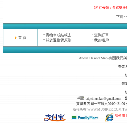
【所在分類：
各式樂器
下頁>>
購物車或結帳去
查詢訂單
°
°
首 頁
關於退換貨原則
我的帳戶
°
°
About Us and Map
有關我們與
‧
營業
營
taipeimusiker@gmail.com
實體書店 週一至週六09:00~21:00
版權所有 WWW.MUSIKER.CO
請使用 I