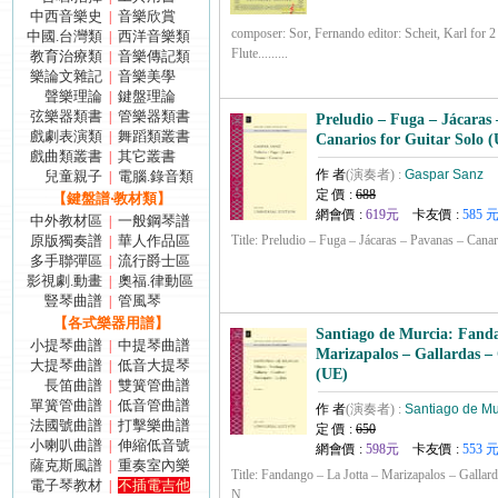
中西音樂史
音樂欣賞
|
composer: Sor, Fernando editor: Scheit, Karl for 2 
中國.台灣類
西洋音樂類
|
Flute.........
教育治療類
音樂傳記類
|
樂論文雜記
音樂美學
|
聲樂理論
鍵盤理論
|
弦樂器類書
管樂器類書
|
Preludio – Fuga – Jácaras
戲劇表演類
舞蹈類叢書
|
Canarios for Guitar Solo 
戲曲類叢書
其它叢書
|
作 者
(演奏者) :
Gaspar Sanz
兒童親子
電腦.錄音類
|
定 價 :
688
【鍵盤譜‧教材類】
網會價 :
619元
卡友價 :
585 
中外教材區
一般鋼琴譜
|
原版獨奏譜
華人作品區
Title: Preludio – Fuga – Jácaras – Pavanas – Canari
|
多手聯彈區
流行爵士區
|
影視劇.動畫
奧福.律動區
|
豎琴曲譜
管風琴
|
【各式樂器用譜】
Santiago de Murcia: Fanda
小提琴曲譜
中提琴曲譜
|
Marizapalos – Gallardas –
大提琴曲譜
低音大提琴
|
(UE)
長笛曲譜
雙簧管曲譜
|
單簧管曲譜
低音管曲譜
|
作 者
(演奏者) :
Santiago de Mu
法國號曲譜
打擊樂曲譜
|
定 價 :
650
小喇叭曲譜
伸縮低音號
|
網會價 :
598元
卡友價 :
553 
薩克斯風譜
重奏室內樂
|
Title: Fandango – La Jotta – Marizapalos – Gallar
電子琴教材
不插電吉他
|
N.........