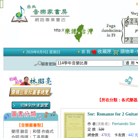
收藏匣
購物車
首 頁
+
2026年8月9日 星期日
【所在分類：各式樂器用
Sor: Romanze for 2 Guitars
作 者
(演奏者) :
Fernando Sor
【音樂叢書類】
定 價 :
520
樂理.聽音
和聲.作曲式
|
網會價 :
478元
卡友價 :
442 
合唱.指揮
工具用書
|