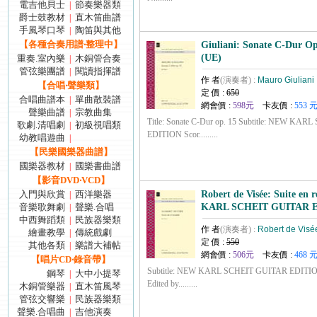
電吉他貝士
節奏樂器類
|
爵士鼓教材
直木笛曲譜
|
手風琴口琴
陶笛與其他
|
【各種合奏用譜‧整理中】
Giuliani: Sonate C-Dur Op
(UE)
重奏.室內樂
木銅管合奏
|
管弦樂團譜
閱讀指揮譜
|
作 者
(演奏者) :
Mauro Giuliani
【合唱‧聲樂類】
定 價 :
650
合唱曲譜本
單曲散裝譜
|
網會價 :
598元
卡友價 :
553 
聲樂曲譜
宗教曲集
|
Title: Sonate C-Dur op. 15 Subtitle: NEW KA
歌劇.清唱劇
初級視唱類
|
EDITION Scor.........
幼教唱遊曲
|
【民樂國樂器曲譜】
國樂器教材
國樂書曲譜
|
【影音DVD‧VCD】
入門與欣賞
西洋樂器
Robert de Visée: Suite en
|
音樂歌舞劇
聲樂.合唱
KARL SCHEIT GUITAR E
|
中西舞蹈類
民族器樂類
|
作 者
(演奏者) :
Robert de Visé
繪畫教學
傳統戲劇
|
定 價 :
550
其他各類
樂譜大補帖
|
網會價 :
506元
卡友價 :
468 
【唱片CD‧錄音帶】
Subtitle: NEW KARL SCHEIT GUITAR EDITION S
鋼琴
大中小提琴
|
Edited by.........
木銅管樂器
直木笛風琴
|
管弦交響樂
民族器樂類
|
聲樂.合唱曲
吉他演奏
|