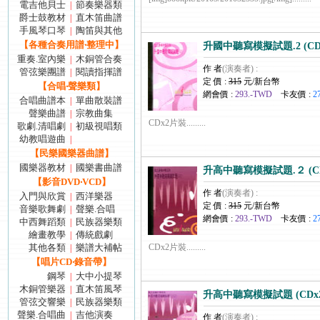
電吉他貝士
節奏樂器類
|
爵士鼓教材
直木笛曲譜
|
手風琴口琴
陶笛與其他
|
【各種合奏用譜‧整理中】
升國中聽寫模擬試題.2 (CD
重奏.室內樂
木銅管合奏
|
作 者
(演奏者) :
管弦樂團譜
閱讀指揮譜
|
定 價 :
315
元/新台幣
【合唱‧聲樂類】
網會價 :
293.-TWD
卡友價 :
2
合唱曲譜本
單曲散裝譜
|
聲樂曲譜
宗教曲集
|
CDx2片裝.........
歌劇.清唱劇
初級視唱類
|
幼教唱遊曲
|
【民樂國樂器曲譜】
國樂器教材
國樂書曲譜
|
升高中聽寫模擬試題.２ (C
【影音DVD‧VCD】
作 者
(演奏者) :
入門與欣賞
西洋樂器
|
定 價 :
315
元/新台幣
音樂歌舞劇
聲樂.合唱
|
網會價 :
293.-TWD
卡友價 :
2
中西舞蹈類
民族器樂類
|
繪畫教學
傳統戲劇
|
其他各類
樂譜大補帖
CDx2片裝.........
|
【唱片CD‧錄音帶】
鋼琴
大中小提琴
|
木銅管樂器
直木笛風琴
|
升高中聽寫模擬試題 (CDx
管弦交響樂
民族器樂類
|
聲樂.合唱曲
吉他演奏
|
作 者
(演奏者) :