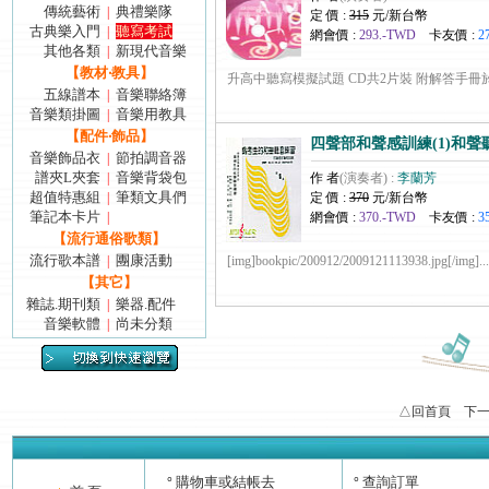
傳統藝術
典禮樂隊
|
定 價 :
315
元/新台幣
古典樂入門
聽寫考試
|
網會價 :
293.-TWD
卡友價 :
2
其他各類
新現代音樂
|
【教材‧教具】
升高中聽寫模擬試題 CD共2片裝 附解答手冊於內...
五線譜本
音樂聯絡簿
|
音樂類掛圖
音樂用教具
|
【配件‧飾品】
四聲部和聲感訓練(1)和聲
音樂飾品衣
節拍調音器
|
譜夾L夾套
音樂背袋包
|
作 者
(演奏者) :
李蘭芳
超值特惠組
筆類文具們
|
定 價 :
370
元/新台幣
筆記本卡片
|
網會價 :
370.-TWD
卡友價 :
3
【流行通俗歌類】
流行歌本譜
團康活動
|
[img]bookpic/200912/2009121113938.jpg[/img].....
【其它】
雜誌.期刊類
樂器.配件
|
音樂軟體
尚未分類
|
△回首頁
下
購物車或結帳去
查詢訂單
°
°