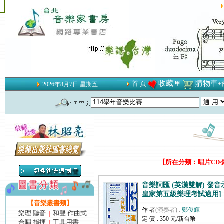
收藏匣
購物車
首 頁
+
2026年8月7日 星期五
【所在分類：唱片CD‧錄
音樂詞匯 (英漢雙解) 發音
皇家第五級樂理考試適用]
【音樂叢書類】
作 者
(演奏者) :
鄭俊輝
樂理.聽音
和聲.作曲式
|
定 價 :
350
元/新台幣
合唱.指揮
工具用書
|