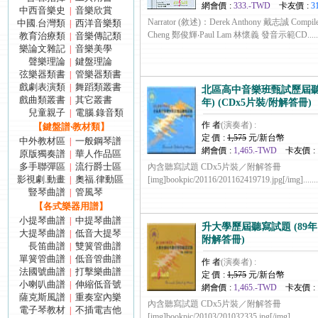
網會價 :
333.-TWD
卡友價 :
3
中西音樂史
音樂欣賞
|
Narrator (敘述)：Derek Anthony 戴志誠 Compi
中國.台灣類
西洋音樂類
|
Cheng 鄭俊輝‧Paul Lam 林懷義 發音示範CD.......
教育治療類
音樂傳記類
|
樂論文雜記
音樂美學
|
聲樂理論
鍵盤理論
|
弦樂器類書
管樂器類書
|
戲劇表演類
舞蹈類叢書
|
北區高中音樂班甄試歷屆聽寫試
戲曲類叢書
其它叢書
|
年) (CDx5片裝/附解答冊)
兒童親子
電腦.錄音類
|
作 者
(演奏者) :
【鍵盤譜‧教材類】
定 價 :
1,575
元/新台幣
中外教材區
一般鋼琴譜
|
網會價 :
1,465.-TWD
卡友價 :
原版獨奏譜
華人作品區
|
多手聯彈區
流行爵士區
|
內含聽寫試題 CDx5片裝／附解答冊
影視劇.動畫
奧福.律動區
|
[img]bookpic/20116/201162419719.jpg[/img].......
豎琴曲譜
管風琴
|
【各式樂器用譜】
小提琴曲譜
中提琴曲譜
|
升大學歷屆聽寫試題 (89年 - 
大提琴曲譜
低音大提琴
|
附解答冊)
長笛曲譜
雙簧管曲譜
|
單簧管曲譜
低音管曲譜
|
作 者
(演奏者) :
法國號曲譜
打擊樂曲譜
|
定 價 :
1,575
元/新台幣
小喇叭曲譜
伸縮低音號
|
網會價 :
1,465.-TWD
卡友價 :
薩克斯風譜
重奏室內樂
|
內含聽寫試題 CDx5片裝／附解答冊
電子琴教材
不插電吉他
|
[img]bookpic/20103/201032335.jpg[/img].........