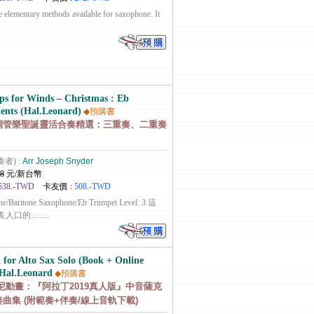
e elementary methods available for saxophone. It
ps for Winds – Christmas : Eb
ents (Hal.Leonard)
◆預購書
E調管樂聖誕靈活合奏精選：三重奏、二重奏
奏者) :
Arr Joseph Snyder
8
元/新台幣
538.-TWD
卡友價 :
508.-TWD
one/Baritone Saxophone/Eb Trumpet Level: 3 這
.........
 for Alto Sax Solo (Book + Online
Hal.Leonard
◆預購書
尼動畫：『阿拉丁2019真人版』中音薩克
曲集 (附範奏+伴奏/線上音軌下載)