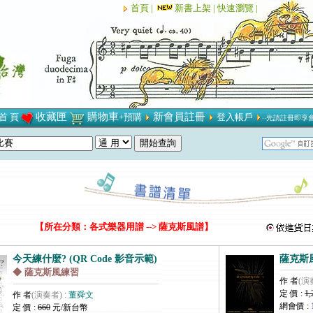
首頁 |
新書上架 |
快速瀏覽 |
收藏匣
購物車
新會員註冊
首 頁
+預購
登入帳戶
‧‧先請註冊即享
【所在分類：各式樂器用譜 --> 薩克斯風譜】
今天練什麼? (QR Code 影音示範)
薩克斯風
◆ 薩克斯風練習
作 者
(演
定 價 :
1,
作 者
(演奏者) :
董舜文
網會價 :
定 價 :
660
元/新台幣