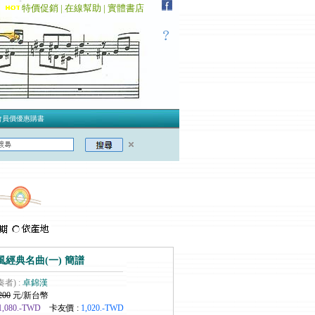
特價促銷 |
在線幫助 |
實體書店
會員價優惠購書
經典名曲(一) 簡譜
奏者) :
卓錦漢
200
元/新台幣
1,080.-TWD
卡友價 :
1,020.-TWD