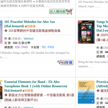
編符合薩克斯風吹奏調性 ● 全書曲目提供高音質背景音
101 Peaceful Melodies brin
練習更輕鬆 ● 內附中音薩克斯風.........
relaxed, expre.........
101 Peaceful Melodies for Alto Sax
Songs 
(Hal.leonard)
Top Mov
◆預購書
Hal.Le
◆ 101首寧靜的中音薩克斯風旋律歌曲集
◆ 20
作 者
(演奏者) :
Various
(書+線
定 價 :
920
元/新台幣
網會價 :
828.-TWD
卡友價 :
782.-TWD
作 者
(演
定 價 :
68
 Melodies brings together 101 familiar favorites arranged for
網會價 :
.........
Bring the hits from today'
standout.........
Essential Elements for Band : Eb Alto
Practic
Saxophone Book 1 (with Online Resources)
(Alfred
Hal.leonard
◆預購書
◆ 薩克
◆ 新版全方位管樂基礎要素 – 中音薩克斯風 第1冊
作 者
(演
(附線上影音與互動平台)
定 價 :
32
網會價 :
作 者
(演奏者) :
Various