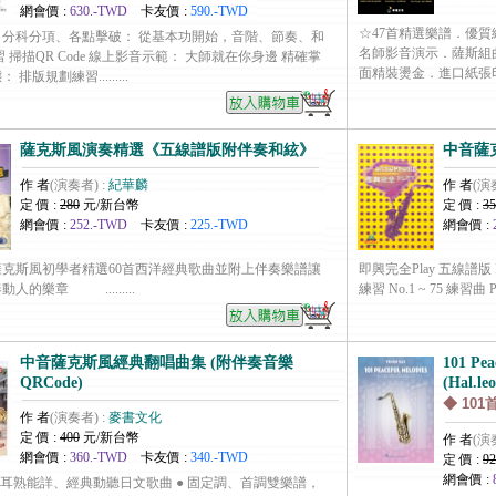
網會價 :
630.-TWD
卡友價 :
590.-TWD
☆47首精選樂譜．優質
、分科分項、各點擊破： 從基本功開始，音階、節奏、和
名師影音演示．薩斯組
 掃描QR Code 線上影音示範： 大師就在你身邊 精確掌
面精裝燙金．進口紙張印刷 
排版規劃練習.........
薩克斯風演奏精選《五線譜版附伴奏和絃》
中音薩
作 者
(演奏者) :
紀華麟
作 者
(演
定 價 :
280
元/新台幣
定 價 :
35
網會價 :
252.-TWD
卡友價 :
225.-TWD
網會價 :
克斯風初學者精選60首西洋經典歌曲並附上伴奏樂譜讓
即興完全Play 五線譜版 
人的樂章 .........
練習 No.1 ~ 75 練習曲 Part 2
中音薩克斯風經典翻唱曲集 (附伴奏音樂
101 Pea
QRCode)
(Hal.le
◆ 10
作 者
(演奏者) :
麥書文化
定 價 :
400
元/新台幣
作 者
(演
網會價 :
360.-TWD
卡友價 :
340.-TWD
定 價 :
92
網會價 :
首耳熟能詳、經典動聽日文歌曲 ● 固定調、首調雙樂譜，