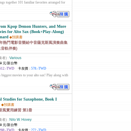
gs together 101 familiar favorites arranged for
from Kpop Demon Hunters, and More
ies for Alto Sax (Book+Play-Along)
onard
◆預購書
25年熱門電影音樂給中音薩克斯風演奏曲集
上音軌伴奏)
奏者) :
Various
0
元/新台幣
612.-TWD
卡友價 :
578.-TWD
s biggest movies to your alto sax! Play along with
al Studies for Saxophone, Book I
)
◆預購書
斯風實用練習 第1冊
奏者) :
Nilo W. Hovey
0
元/新台幣
288.-TWD
卡友價 :
272.-TWD