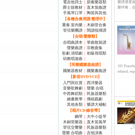
電吉他貝士
節奏樂器類
樂譜適度改
|
爵士鼓教材
直木笛曲譜
樂伴奏，合奏
|
手風琴口琴
陶笛與其他
|
【各種合奏用譜‧整理中】
重奏.室內樂
木銅管合奏
|
管弦樂團譜
閱讀指揮譜
|
【合唱‧聲樂類】
合唱曲譜本
單曲散裝譜
|
聲樂曲譜
宗教曲集
|
歌劇.清唱劇
初級視唱類
|
幼教唱遊曲
|
【民樂國樂器曲譜】
101 Peaceful
國樂器教材
國樂書曲譜
|
relaxed, expre
【影音DVD‧VCD】
入門與欣賞
西洋樂器
|
音樂歌舞劇
聲樂.合唱
|
中西舞蹈類
民族器樂類
|
繪畫教學
傳統戲劇
|
其他各類
樂譜大補帖
|
【唱片CD‧錄音帶】
鋼琴
大中小提琴
|
木銅管樂器
直木笛風琴
|
管弦交響樂
民族器樂類
|
聲樂.合唱曲
吉他演奏
|