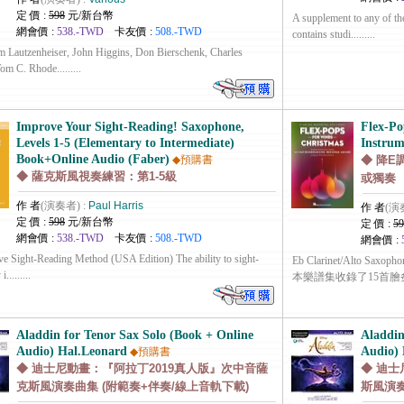
定 價 :
598
元/新台幣
A supplement to any of th
網會價 :
538.-TWD
卡友價 :
508.-TWD
contains studi.........
m Lautzenheiser, John Higgins, Don Bierschenk, Charles
m C. Rhode.........
Improve Your Sight-Reading! Saxophone,
Flex-Po
Levels 1-5 (Elementary to Intermediate)
Instrum
Book+Online Audio (Faber)
◆預購書
◆ 降
◆ 薩克斯風視奏練習：第1-5級
或獨奏
作 者
(演奏者) :
Paul Harris
作 者
(演
定 價 :
598
元/新台幣
定 價 :
59
網會價 :
538.-TWD
卡友價 :
508.-TWD
網會價 :
ve Sight-Reading Method (USA Edition) The ability to sight-
Eb Clarinet/Alto Saxoph
.........
本樂譜集收錄了15首膾炙人口的
Aladdin for Tenor Sax Solo (Book + Online
Aladdin
Audio) Hal.Leonard
Audio) 
◆預購書
◆ 迪士尼動畫：『阿拉丁2019真人版』次中音薩
◆ 迪士
克斯風演奏曲集 (附範奏+伴奏/線上音軌下載)
斯風演奏