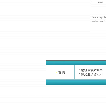
Six songs fr
collection for 
購物車或結帳去
°
首 頁
關於退換貨原則
°