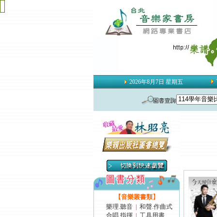
2026年8月7日 星期五
【音樂叢書類】
樂理.聽音
和聲.作曲式
|
合唱.指揮
工具用書
|