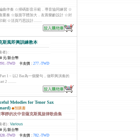
編曲伴奏 ☆掃碼影音示範．導音協同練習 ☆
曲重奏 ☆版面字體加大．友善樂齡設計 ☆封
☆活頁巧思設計.........
克斯風即興訓練教本
奏者) :
0
元/新台幣
291.-TWD
卡友價 :
277.-TWD
Part 1 ~ 以2 Bar為一個樂句，做即興演奏的
 .........
ceful Melodies for Tenor Sax
onard)
◆預購書
1首寧靜的次中音薩克斯風旋律歌曲集
奏者) :
Various
0
元/新台幣
828.-TWD
卡友價 :
782.-TWD