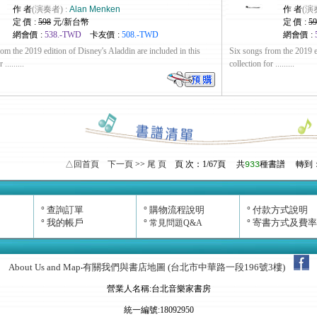
作 者
(演奏者) :
Alan Menken
作 者
(演
定 價 :
598
元/新台幣
定 價 :
59
網會價 :
538.-TWD
卡友價 :
508.-TWD
網會價 :
om the 2019 edition of Disney's Aladdin are included in this
Six songs from the 2019 ed
.........
collection for .........
△回首頁
下一頁
>>
尾 頁
頁 次：
1
/67頁
共
種書譜
轉到
933
查詢訂單
購物流程說明
付款方式說明
°
°
°
我的帳戶
寄書方式及費率
°
°
常見問題Q&A
°
About Us and Map
有關我們與書店地圖 (台北市中華路一段196號3樓)
‧
營業人名稱:台北音樂家書房
統一編號:18092950