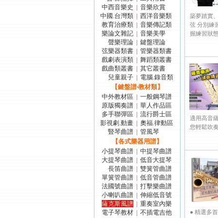
中西音樂史
音樂欣賞
|
中國.台灣類
西洋音樂類
|
築夢踏實
教育治療類
音樂傳記類
|
弦 分別練習
樂論文雜記
音樂美學
|
握練習狀態： 
聲樂理論
鍵盤理論
|
弦樂器類書
管樂器類書
|
戲劇表演類
舞蹈類叢書
|
戲曲類叢書
其它叢書
|
兒童親子
電腦.錄音類
|
【鍵盤譜‧教材類】
中外教材區
一般鋼琴譜
|
原版獨奏譜
華人作品區
|
多手聯彈區
流行爵士區
|
適用高音薩
影視劇.動畫
奧福.律動區
|
您輕鬆吹奏動
豎琴曲譜
管風琴
|
【各式樂器用譜】
小提琴曲譜
中提琴曲譜
|
大提琴曲譜
低音大提琴
|
長笛曲譜
雙簧管曲譜
|
單簧管曲譜
低音管曲譜
|
法國號曲譜
打擊樂曲譜
|
小喇叭曲譜
伸縮低音號
|
薩克斯風譜
重奏室內樂
|
電子琴教材
不插電吉他
● 精選多
|