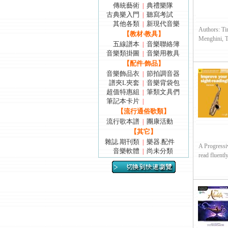
傳統藝術
典禮樂隊
|
古典樂入門
聽寫考試
|
其他各類
新現代音樂
|
Authors: Ti
【教材‧教具】
Menghini, To
五線譜本
音樂聯絡簿
|
音樂類掛圖
音樂用教具
|
【配件‧飾品】
音樂飾品衣
節拍調音器
|
譜夾L夾套
音樂背袋包
|
超值特惠組
筆類文具們
|
筆記本卡片
|
【流行通俗歌類】
流行歌本譜
團康活動
|
【其它】
雜誌.期刊類
樂器.配件
|
A Progressi
音樂軟體
尚未分類
|
read fluently i