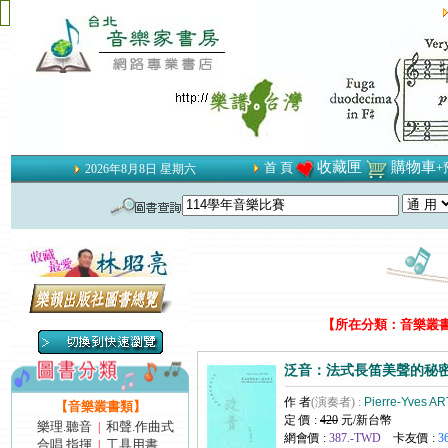
收藏匣
購物車
首 頁
+
2026年8月8日 星期六
【所在分類：音樂叢書類
泛音：法式長笛美聲的秘
作 者
(演奏者) :
Pierre-Yves A
【音樂叢書類】
定 價 :
420
元/新台幣
樂理.聽音
和聲.作曲式
|
網會價 :
387.-TWD
卡友價 :
3
合唱.指揮
工具用書
|