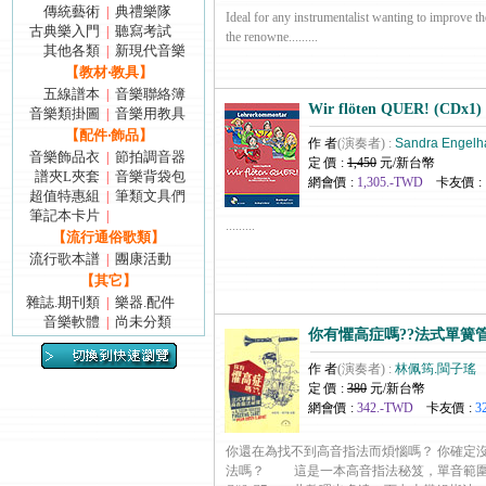
傳統藝術
典禮樂隊
|
Ideal for any instrumentalist wanting to improve th
古典樂入門
聽寫考試
|
the renowne.........
其他各類
新現代音樂
|
【教材‧教具】
五線譜本
音樂聯絡簿
|
Wir flöten QUER! (CDx1) 
音樂類掛圖
音樂用教具
|
【配件‧飾品】
作 者
(演奏者) :
Sandra Engelh
音樂飾品衣
節拍調音器
|
定 價 :
1,450
元/新台幣
譜夾L夾套
音樂背袋包
|
網會價 :
1,305.-TWD
卡友價 :
超值特惠組
筆類文具們
|
筆記本卡片
|
.........
【流行通俗歌類】
流行歌本譜
團康活動
|
【其它】
雜誌.期刊類
樂器.配件
|
音樂軟體
尚未分類
|
你有懼高症嗎??法式單簧
作 者
(演奏者) :
林佩筠.閩子瑤
定 價 :
380
元/新台幣
網會價 :
342.-TWD
卡友價 :
3
你還在為找不到高音指法而煩惱嗎？ 你確定
法嗎？ 這是一本高音指法秘笈，單音範圍是C