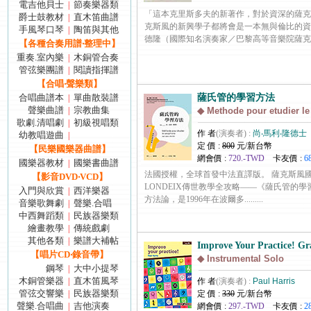
電吉他貝士
節奏樂器類
|
「這本克里斯多夫的新著作，對於資深的薩克
爵士鼓教材
直木笛曲譜
|
克斯風的新興學子都將會是一本無與倫比的資
手風琴口琴
陶笛與其他
|
德隆（國際知名演奏家／巴黎高等音樂院薩克斯風教..
【各種合奏用譜‧整理中】
重奏.室內樂
木銅管合奏
|
管弦樂團譜
閱讀指揮譜
|
【合唱‧聲樂類】
合唱曲譜本
單曲散裝譜
薩氏管的學習方法
|
聲樂曲譜
宗教曲集
|
◆ Methode pour etudier l
歌劇.清唱劇
初級視唱類
|
作 者
(演奏者) :
尚‧馬利‧隆德士
幼教唱遊曲
|
定 價 :
800
元/新台幣
【民樂國樂器曲譜】
網會價 :
720.-TWD
卡友價 :
6
國樂器教材
國樂書曲譜
|
法國授權，全球首發中法直譯版。 薩克斯風國寶級大
【影音DVD‧VCD】
LONDEIX傳世教學全攻略——《薩氏管
入門與欣賞
西洋樂器
|
方法論，是1996年在波爾多.........
音樂歌舞劇
聲樂.合唱
|
中西舞蹈類
民族器樂類
|
繪畫教學
傳統戲劇
|
其他各類
樂譜大補帖
|
Improve Your Practice! Gr
【唱片CD‧錄音帶】
◆ Instrumental Solo
鋼琴
大中小提琴
|
木銅管樂器
直木笛風琴
|
作 者
(演奏者) :
Paul Harris
管弦交響樂
民族器樂類
|
定 價 :
330
元/新台幣
聲樂.合唱曲
吉他演奏
|
網會價 :
297.-TWD
卡友價 :
2