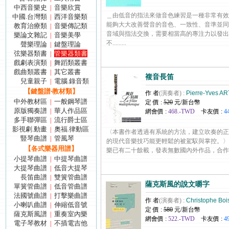
中西音樂史
音樂欣賞
|
＿由低音的指法來做音色練習是一種非常有效
中國.台灣類
西洋音樂類
|
能夠大大改善聲音的音色、一致性、音準並同
教育治療類
音樂傳記類
|
音域與指法交換，需要相當高的專注力以發出
樂論文雜記
音樂美學
|
不.........
聲樂理論
鍵盤理論
|
弦樂器類書
管樂器類書
|
戲劇表演類
舞蹈類叢書
|
戲曲類叢書
其它叢書
|
複音長笛
兒童親子
電腦.錄音類
|
【鍵盤譜‧教材類】
作 者
(演奏者) :
Pierre-Yves A
中外教材區
一般鋼琴譜
|
定 價 :
520
元/新台幣
原版獨奏譜
華人作品區
|
網會價 :
468.-TWD
卡友價 :
4
多手聯彈區
流行爵士區
|
影視劇.動畫
奧福.律動區
|
〈本書作者透過有系統的方法，建立吹奏的正
豎琴曲譜
管風琴
|
的現代音樂技巧能更輕鬆的被駕馭與掌控。〉
【各式樂器用譜】
樂已有二十餘載，發表無數國內外作品，合作對象包括
小提琴曲譜
中提琴曲譜
|
大提琴曲譜
低音大提琴
|
長笛曲譜
雙簧管曲譜
|
薩克斯風的說文嚼字
單簧管曲譜
低音管曲譜
|
法國號曲譜
打擊樂曲譜
|
作 者
(演奏者) :
Christophe Boi
小喇叭曲譜
伸縮低音號
|
定 價 :
580
元/新台幣
薩克斯風譜
重奏室內樂
|
網會價 :
522.-TWD
卡友價 :
4
電子琴教材
不插電吉他
|