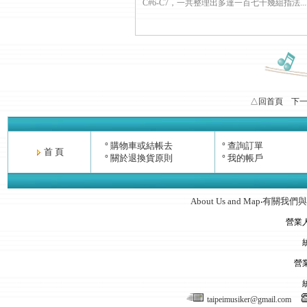
C#6-C7，一共整理出多達一百七十幾組指法......
△回首頁
下
購物車或結帳去
查詢訂單
°
°
首 頁
關於退換貨原則
我的帳戶
°
°
About Us and Map
有關我們與
‧
營業
營
taipeimusiker@gmail.com